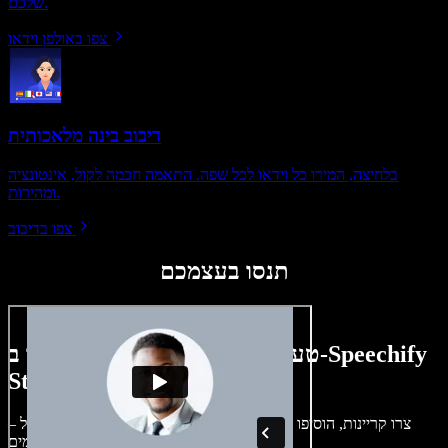
שלכם.
צפו באולפן וידאו
דיבוב בינה מלאכותית
בלחיצה, המירו כל וידאו לכל שפה. התאמה חכמה לקול, אינטונציה
ומהירות.
צפו בדיבוב
תנסו בעצמכם
טעימה קטנה ממה שתוכלו ליצור ב-Speechify
Studio.
צרו קריינות, הוסיפו תמונות ללא זכויות, אודיו, סרטונים ושיבוט קול –
לפרויקטים קוליים־חזותיים מושלמים.