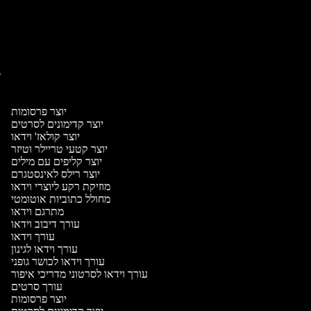
יו
יו
יוצר פרסומות
יוצר קדימונים לסרטים
יוצר קולאז' וידאו
יוצר קטעי טריילר וטיזר
יוצר קליפים עם מילים
יוצר רילס לאינסטגרם
מוזיקת רקע ליוצרי וידאו
מחולל כתוביות אוטומטי
מתרגם וידאו
עורך דיבוב וידאו
עורך וידאו
עורך וידאו לגינון
עורך וידאו לכושר גופני
עורך וידאו לסרטוני מדריכי איפור
עורך סרטים
יוצר פרסומות