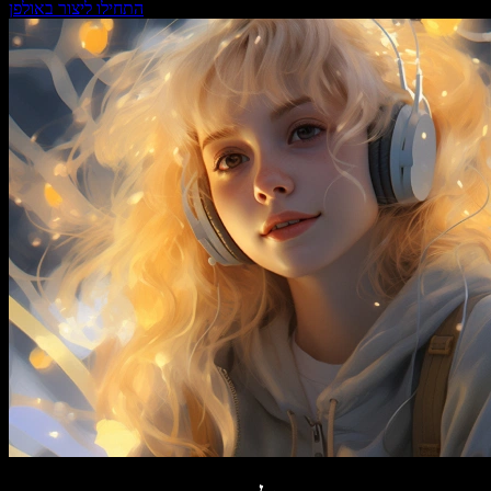
התחילו ליצור באולפן