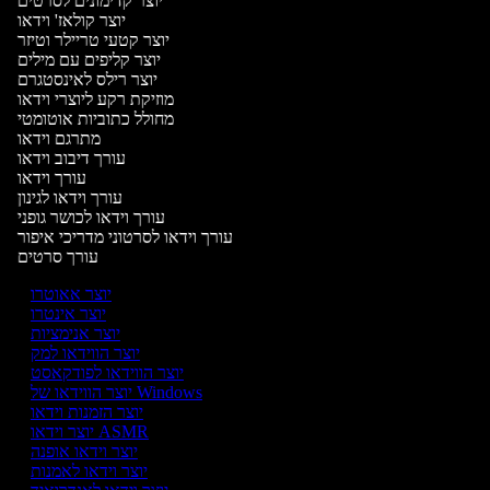
יוצר קדימונים לסרטים
יוצר קולאז' וידאו
יוצר קטעי טריילר וטיזר
יוצר קליפים עם מילים
יוצר רילס לאינסטגרם
מוזיקת רקע ליוצרי וידאו
מחולל כתוביות אוטומטי
מתרגם וידאו
עורך דיבוב וידאו
עורך וידאו
עורך וידאו לגינון
עורך וידאו לכושר גופני
עורך וידאו לסרטוני מדריכי איפור
עורך סרטים
יוצר אאוטרו
יוצר אינטרו
יוצר אנימציות
יוצר הווידאו למק
יוצר הווידאו לפודקאסט
יוצר הווידאו של Windows
יוצר הזמנות וידאו
יוצר וידאו ASMR
יוצר וידאו אופנה
יוצר וידאו לאמנות