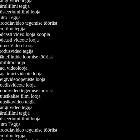
nguvideo tegija
ulifilmi tegija
steeriumifilmi looja
tro Tegija
roodiavideo tegemise tööriist
efilmi tegija
dcasti video looja koopia
casti videote looja
omo Video Looja
odusvideo tegija
änefilmide loomise tööriist
ifilmi looja
ci videolooja
a tuuri videote looja
igivideoõpetuste looja
edisvideote looja
odivideo tegemise tööriist
sikalise filmi looja
usikavideo tegija
nguvideo tegija
ulifilmi tegija
steeriumifilmi looja
tro Tegija
roodiavideo tegemise tööriist
efilmi tegija