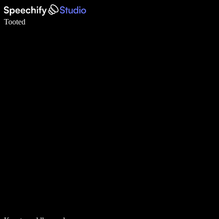
Kirjuta häälega 5× kiiremini
Tooted
Loe lähemalt