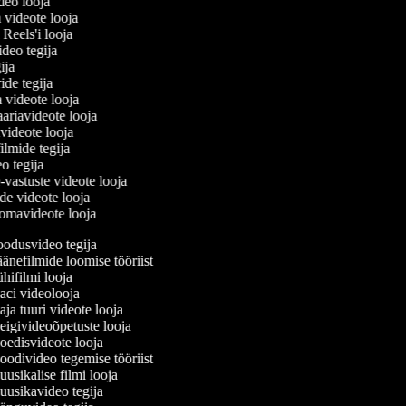
ideo looja
a videote looja
i Reels'i looja
video tegija
egija
ride tegija
a videote looja
ariavideote looja
videote looja
ilmide tegija
eo tegija
-vastuste videote looja
ade videote looja
omavideote looja
odusvideo tegija
änefilmide loomise tööriist
ifilmi looja
ci videolooja
a tuuri videote looja
igivideoõpetuste looja
edisvideote looja
odivideo tegemise tööriist
sikalise filmi looja
usikavideo tegija