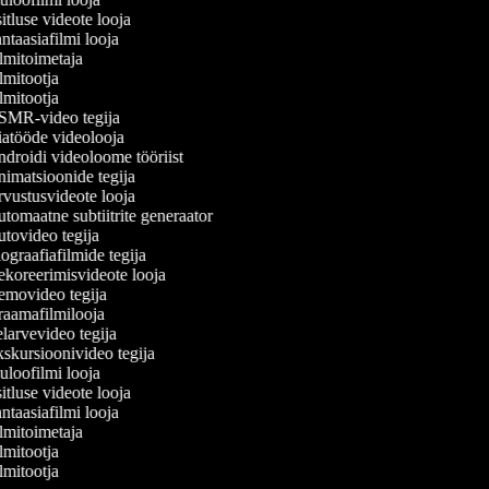
tluse videote looja
taasiafilmi looja
lmitoimetaja
mitootja
mitootja
MR-video tegija
atööde videolooja
droidi videoloome tööriist
imatsioonide tegija
vustusvideote looja
tomaatne subtiitrite generaator
tovideo tegija
graafiafilmide tegija
koreerimisvideote looja
movideo tegija
aamafilmilooja
larvevideo tegija
skursioonivideo tegija
loofilmi looja
tluse videote looja
taasiafilmi looja
lmitoimetaja
mitootja
mitootja