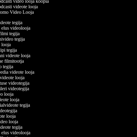
dcasti video looja koopia
casti videote looja
omo Video Looja
ideote tegija
u elus videolooja
filmi tegija
nivideo tegija
o looja
ipi tegija
ani videote looja
ne filmitootja
eo tegija
eedia videote looja
-videote looja
tuse videotegija
eileri videotegija
eo looja
ideote looja
ialvideote tegija
ideotegija
ote looja
video looja
ideote tegija
u elus videolooja