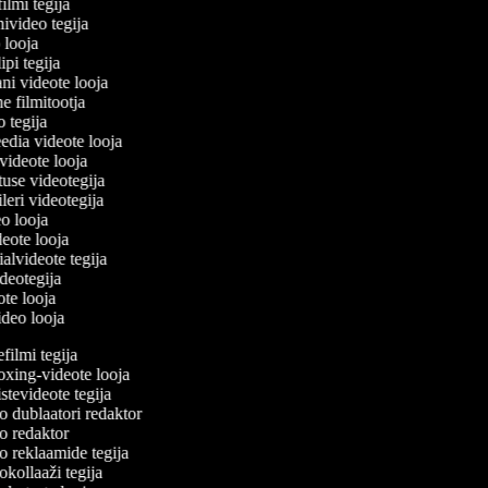
filmi tegija
nivideo tegija
o looja
ipi tegija
ani videote looja
ne filmitootja
eo tegija
eedia videote looja
-videote looja
tuse videotegija
eileri videotegija
eo looja
ideote looja
ialvideote tegija
ideotegija
ote looja
video looja
ilmi tegija
ing-videote looja
tevideote tegija
 dublaatori redaktor
 redaktor
 reklaamide tegija
kollaaži tegija