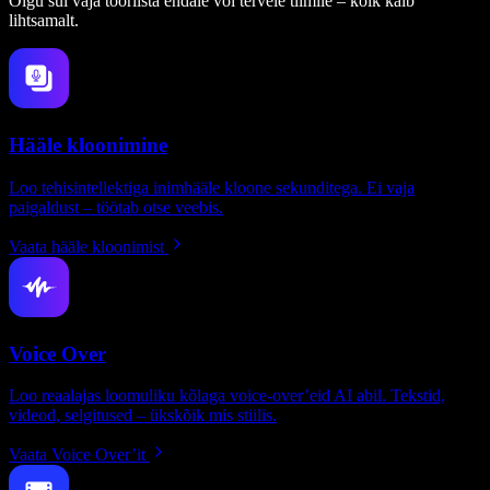
Olgu sul vaja tööriista endale või tervele tiimile – kõik käib
lihtsamalt.
Hääle kloonimine
Loo tehisintellektiga inimhääle kloone sekunditega. Ei vaja
paigaldust – töötab otse veebis.
Vaata hääle kloonimist
Voice Over
Loo reaalajas loomuliku kõlaga voice-over’eid AI abil. Tekstid,
videod, selgitused – ükskõik mis stiilis.
Vaata Voice Over’it