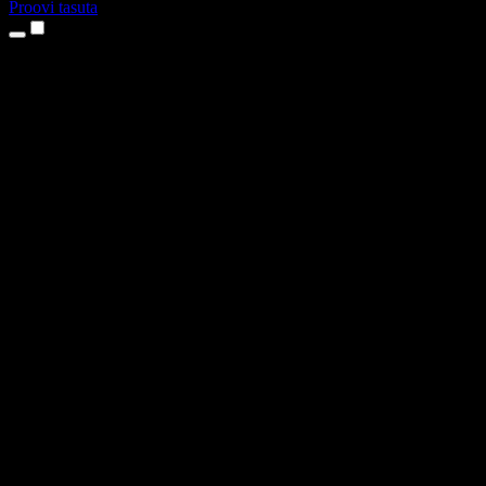
Proovi tasuta
Tooted
Tekst kõneks
iPhone’i ja iPadi rakendused
Androidi rakendus
Chrome’i laiendus
Edge’i laiendus
Veebirakendus
Maci rakendus
Windowsi rakendus
AI häältegeneraator
Pealelugemine
Dublaaž
Hääle kloonimine