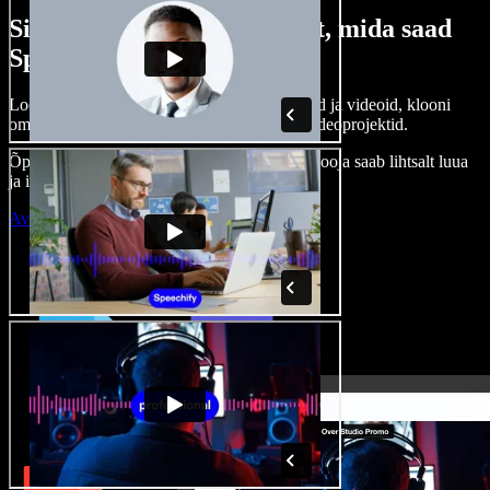
Siin on vaid väike osa sellest, mida saad
Speechify Studioga teha.
Loo voice-over’eid, kasuta tasuta pilte, helisid ja videoid, klooni
oma häält ja pane kokku terviklikud audio-videoprojektid.
Õppimiskõver puudub, kõik töötab veebis – looja saab lihtsalt luua
ja ideed kiiresti ellu viia.
Ava Studio