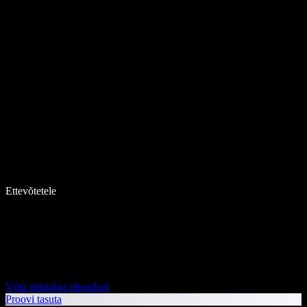
Ettevõtetele
Võta müügiga ühendust
Proovi tasuta