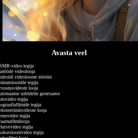
Avasta veel
MR-video tegija
atööde videolooja
droidi videoloome tööriist
imatsioonide tegija
vustusvideote looja
tomaatne subtiitrite generaator
tovideo tegija
graafiafilmide tegija
koreerimisvideote looja
movideo tegija
aamafilmilooja
larvevideo tegija
skursioonivideo tegija
loofilmi looja