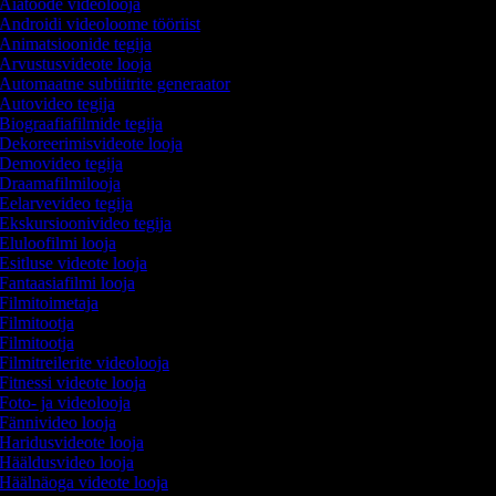
Aiatööde videolooja
Androidi videoloome tööriist
Animatsioonide tegija
Arvustusvideote looja
Automaatne subtiitrite generaator
Autovideo tegija
Biograafiafilmide tegija
Dekoreerimisvideote looja
Demovideo tegija
Draamafilmilooja
Eelarvevideo tegija
Ekskursioonivideo tegija
Eluloofilmi looja
Esitluse videote looja
Fantaasiafilmi looja
Filmitoimetaja
Filmitootja
Filmitootja
Filmitreilerite videolooja
Fitnessi videote looja
Foto- ja videolooja
Fännivideo looja
Haridusvideote looja
Hääldusvideo looja
Häälnäoga videote looja