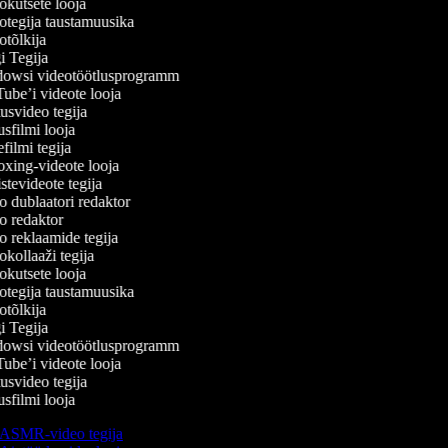
kutsete looja
tegija taustamuusika
tõlkija
 Tegija
wsi videotöötlusprogramm
be’i videote looja
svideo tegija
filmi looja
ilmi tegija
ing-videote looja
tevideote tegija
 dublaatori redaktor
 redaktor
 reklaamide tegija
kollaaži tegija
kutsete looja
tegija taustamuusika
tõlkija
 Tegija
wsi videotöötlusprogramm
be’i videote looja
svideo tegija
filmi looja
ASMR-video tegija