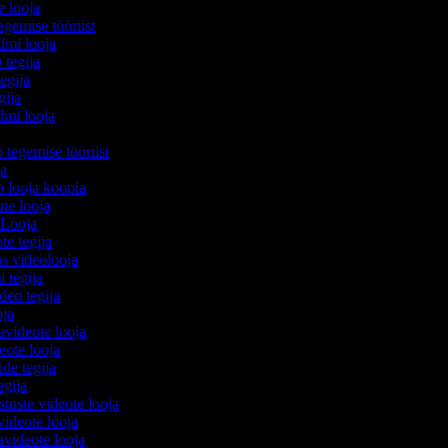
e looja
egemise tööriist
ilmi looja
 tegija
tegija
egija
ilmi looja
o tegemise tööriist
ija
eo looja koopia
ote looja
 Looja
ote tegija
us videolooja
i tegija
ideo tegija
ooja
avideote looja
eote looja
ide tegija
tegija
stuste videote looja
videote looja
videote looja