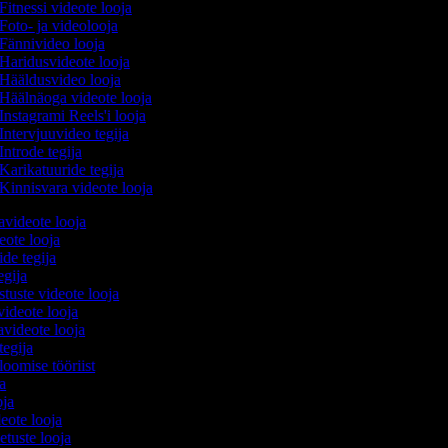
Fitnessi videote looja
Foto- ja videolooja
Fännivideo looja
Haridusvideote looja
Hääldusvideo looja
Häälnäoga videote looja
Instagrami Reels'i looja
Intervjuuvideo tegija
Introde tegija
Karikatuuride tegija
Kinnisvara videote looja
avideote looja
eote looja
ide tegija
tegija
stuste videote looja
videote looja
videote looja
tegija
 loomise tööriist
ja
oja
deote looja
etuste looja