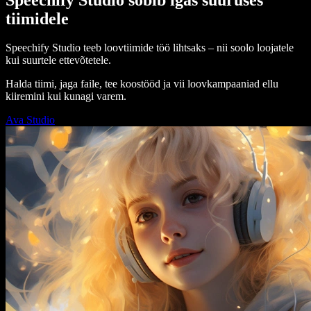
tiimidele
Speechify Studio teeb loovtiimide töö lihtsaks – nii soolo loojatele
kui suurtele ettevõtetele.
Halda tiimi, jaga faile, tee koostööd ja vii loovkampaaniad ellu
kiiremini kui kunagi varem.
Ava Studio