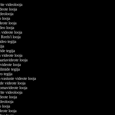
lerite videolooja
videote looja
videolooja
eo looja
deote looja
ideo looja
a videote looja
i Reels'i looja
video tegija
egija
ride tegija
a videote looja
ariavideote looja
videote looja
ilmide tegija
eo tegija
-vastuste videote looja
ade videote looja
omavideote looja
lerite videolooja
videote looja
videolooja
eo looja
deote looja