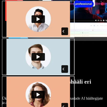
Lai valik mees- ja naishääli eri
aktsentidega
Ükski projekt ei pea kõlama ühtemoodi. Vali sadade AI häältegijate
ja aktsentide hulgast ning kohanda neid.