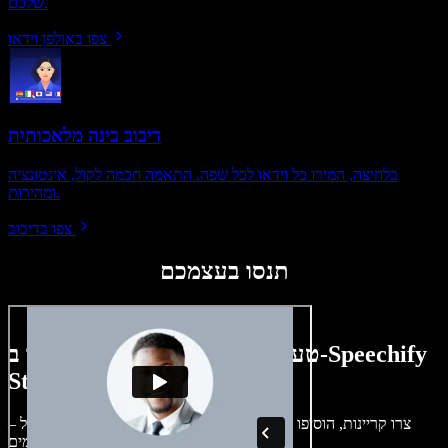
שלכם.
צפו באולפן וידאו
דיבוב בינה מלאכותית
בלחיצה, המירו כל וידאו לכל שפה. התאמה חכמה לקול, אינטונציה
ומהירות.
צפו בדיבוב
תנסו בעצמכם
טעימה קטנה ממה שתוכלו ליצור ב-Speechify
Studio.
צרו קריינות, הוסיפו תמונות ללא זכויות, אודיו, סרטונים ושיבוט קול –
לפרויקטים קוליים־חזותיים מושלמים.