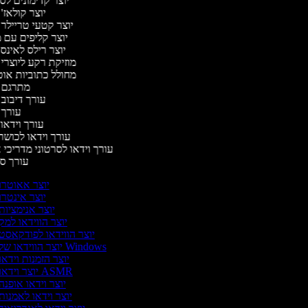
יוצר קדימונים ל
יוצר קולאז'
יוצר קטעי טריילר
יוצר קליפים עם 
יוצר רילס לאינ
מוזיקת רקע ליוצרי
מחולל כתוביות או
מתרגם 
עורך דיבוב
עורך
עורך וידאו 
עורך וידאו לכושר
עורך וידאו לסרטוני מדריכי 
עורך 
יוצר אאוטרו
יוצר אינטרו
יוצר אנימציות
יוצר הווידאו למק
יוצר הווידאו לפודקאסט
יוצר הווידאו של Windows
יוצר הזמנות וידאו
יוצר וידאו ASMR
יוצר וידאו אופנה
יוצר וידאו לאמנות