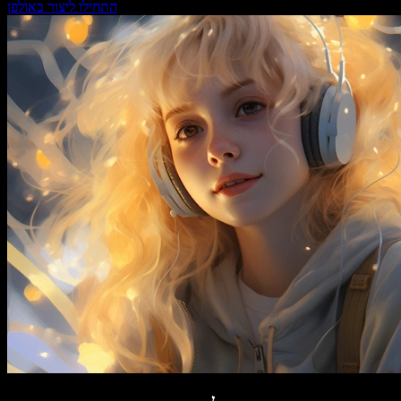
התחילו ליצור באולפן