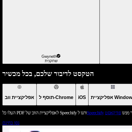
Gwyneth
שחקנית
הטקסט לדיבור שלכם, בכל מכשיר
יקציית Windows
iOS
תוסף ל-Chrome
אפליקציית ווב
ר ממנו
פודקאסט
Speechify
העלו כל PDF לאפליקציית הווב של Speechify ותנו ל
נסו בחינם