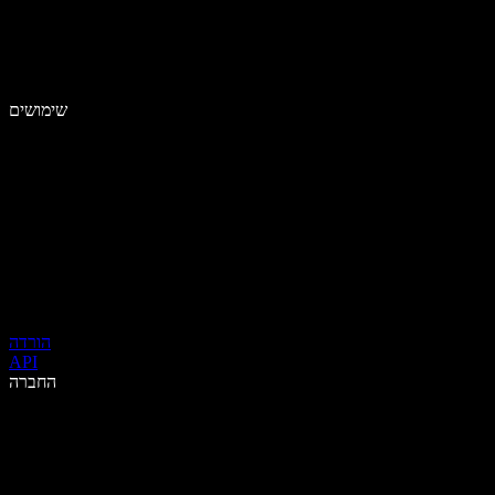
שימושים
הורדה
API
החברה