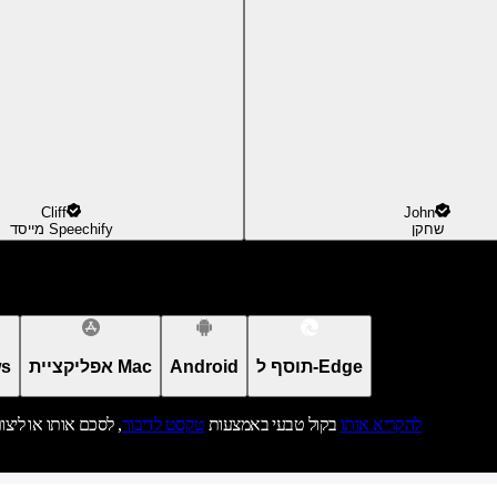
Cliff
John
שחקן
מייסד Speechify
תוסף ל-Edge
Android
אפליקציית Mac
אפל
להקריא אותו
בקול טבעי באמצעות
טקסט לדיבור
, לסכם אותו או ליצו