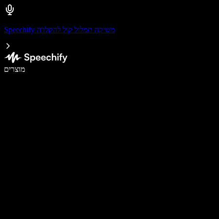
Speechify משיקה תמלול קול להקלדה
לכתוב פי 5 מהר יותר עם הכתבה קולית
מוצרים
למידע נוסף