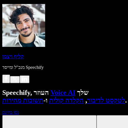
קליף ויצמן
מנכ"ל ומייסד Speechify
שלך
Voice AI
Speechify, העוזר
.
לטקסט לדיבור
,
הקלדה קולית
ו-
תשובות מהירות
נסו בחינם