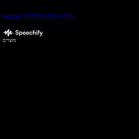
Speechify משיקה תמלול קול להקלדה
לכתוב פי 5 מהר יותר עם הכתבה קולית
מוצרים
למידע נוסף