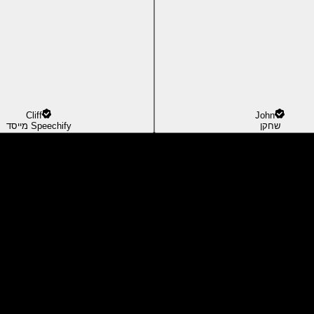
Cliff
John
שחקן
מייסד Speechify