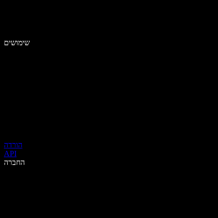
שימושים
הורדה
API
החברה