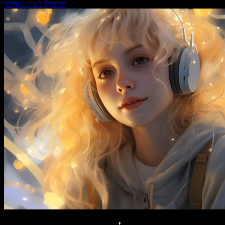
התחילו ליצור באולפן