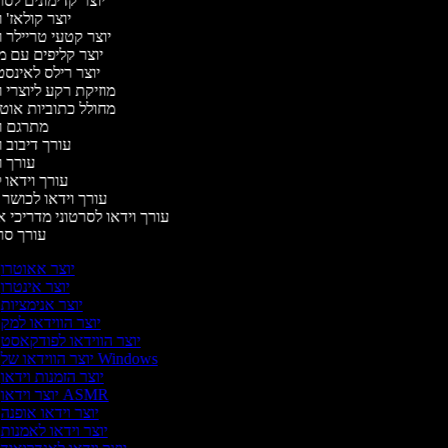
יוצר קדימונים ל
יוצר קולאז' 
יוצר קטעי טריילר 
יוצר קליפים עם 
יוצר רילס לאינס
מוזיקת רקע ליוצרי 
מחולל כתוביות אוט
מתרגם ו
עורך דיבוב 
עורך 
עורך וידאו ל
עורך וידאו לכושר 
עורך וידאו לסרטוני מדריכי 
עורך ס
יוצר אאוטרו
יוצר אינטרו
יוצר אנימציות
יוצר הווידאו למק
יוצר הווידאו לפודקאסט
יוצר הווידאו של Windows
יוצר הזמנות וידאו
יוצר וידאו ASMR
יוצר וידאו אופנה
יוצר וידאו לאמנות