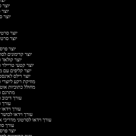
יוצר
יוצר סר
יוצר ס
יוצר סר
י
י
יוצר סרטים 
יוצר סרטים
יוצר פר
יוצר קדימונים ל
יוצר קולאז' 
יוצר קטעי טריילר 
יוצר קליפים עם 
יוצר רילס לאינס
מוזיקת רקע ליוצרי 
מחולל כתוביות אוט
מתרגם ו
עורך דיבוב 
עורך 
עורך וידאו ל
עורך וידאו לכושר 
עורך וידאו לסרטוני מדריכי 
עורך ס
יוצר פר