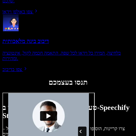
שלכם.
צפו באולפן וידאו
דיבוב בינה מלאכותית
בלחיצה, המירו כל וידאו לכל שפה. התאמה חכמה לקול, אינטונציה
ומהירות.
צפו בדיבוב
תנסו בעצמכם
טעימה קטנה ממה שתוכלו ליצור ב-Speechify
Studio.
צרו קריינות, הוסיפו תמונות ללא זכויות, אודיו, סרטונים ושיבוט קול –
לפרויקטים קוליים־חזותיים מושלמים.