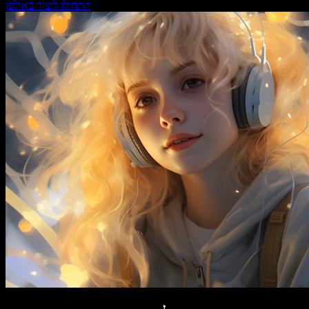
התחילו ליצור באולפן