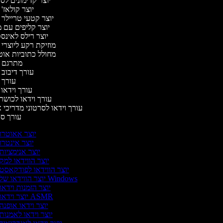
יוצר קדימונים ל
יוצר קולאז'
יוצר קטעי טריילר 
יוצר קליפים עם 
יוצר רילס לאינ
מוזיקת רקע ליוצרי 
מחולל כתוביות או
מתרגם 
עורך דיבוב 
עורך 
עורך וידאו 
עורך וידאו לכושר 
עורך וידאו לסרטוני מדריכי 
עורך ס
יוצר אאוטרו
יוצר אינטרו
יוצר אנימציות
יוצר הווידאו למק
יוצר הווידאו לפודקאסט
יוצר הווידאו של Windows
יוצר הזמנות וידאו
יוצר וידאו ASMR
יוצר וידאו אופנה
יוצר וידאו לאמנות