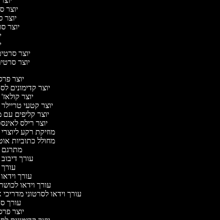
יוצר 
יוצר סר
יוצר סר
יוצר סרט
יו
יו
יוצר סרטים 
יוצר סרטים 
יוצר פר
יוצר קדימונים ל
יוצר קולאז'
יוצר קטעי טריילר 
יוצר קליפים עם 
יוצר רילס לאינ
מוזיקת רקע ליוצרי 
מחולל כתוביות או
מתרגם 
עורך דיבוב 
עורך 
עורך וידאו 
עורך וידאו לכושר 
עורך וידאו לסרטוני מדריכי 
עורך ס
יוצר פר