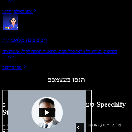
שלכם.
צפו באולפן וידאו
דיבוב בינה מלאכותית
בלחיצה, המירו כל וידאו לכל שפה. התאמה חכמה לקול, אינטונציה
ומהירות.
צפו בדיבוב
תנסו בעצמכם
טעימה קטנה ממה שתוכלו ליצור ב-Speechify
Studio.
צרו קריינות, הוסיפו תמונות ללא זכויות, אודיו, סרטונים ושיבוט קול –
לפרויקטים קוליים־חזותיים מושלמים.