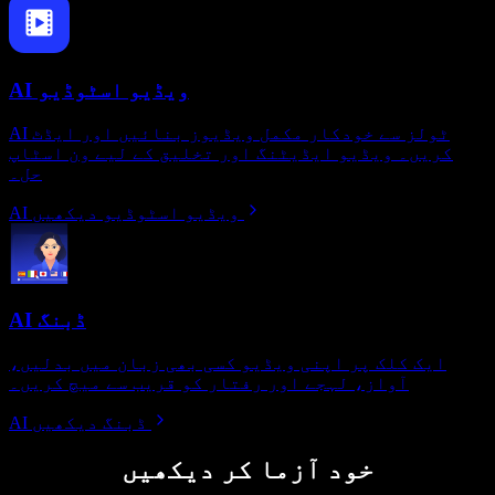
AI ویڈیو اسٹوڈیو
AI ٹولز سے خودکار مکمل ویڈیوز بنائیں اور ایڈٹ
کریں۔ ویڈیو ایڈیٹنگ اور تخلیق کے لیے ون اسٹاپ
حل۔
AI ویڈیو اسٹوڈیو دیکھیں
AI ڈبنگ
ایک کلک پر اپنی ویڈیو کسی بھی زبان میں بدلیں،
آواز، لہجے اور رفتار کو قریب سے میچ کریں۔
AI ڈبنگ دیکھیں
خود آزما کر دیکھیں