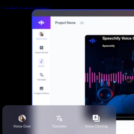
اسٹوڈیو شروع کریں