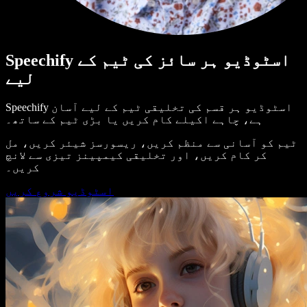
Speechify اسٹوڈیو ہر سائز کی ٹیم کے
لیے
Speechify اسٹوڈیو ہر قسم کی تخلیقی ٹیم کے لیے آسان
ہے، چاہے اکیلے کام کریں یا بڑی ٹیم کے ساتھ۔
ٹیم کو آسانی سے منظم کریں، ریسورسز شیئر کریں، مل
کر کام کریں، اور تخلیقی کیمپینز تیزی سے لانچ
کریں۔
اسٹوڈیو شروع کریں