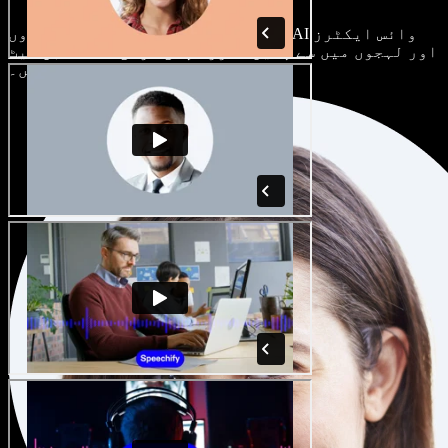
ہر پروجیکٹ الگ ہوتا ہے۔ سینکڑوں AI وائس ایکٹرز
اور لہجوں میں سے چنیں، اور اپنی مرضی کے مطابق سیٹ
کریں۔