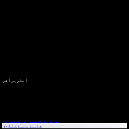
انٹرپرائز
سیلز ٹیم سے رابطہ کریں
مفت میں آزمائیں