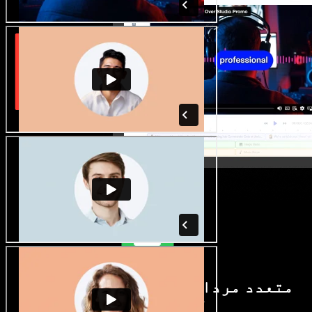
متعدد مردانہ و زنانہ آوازیں اور
لہجے دستیاب