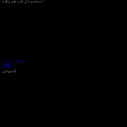
استعمال کے طریقے
ڈاؤن لوڈ
API
کمپنی