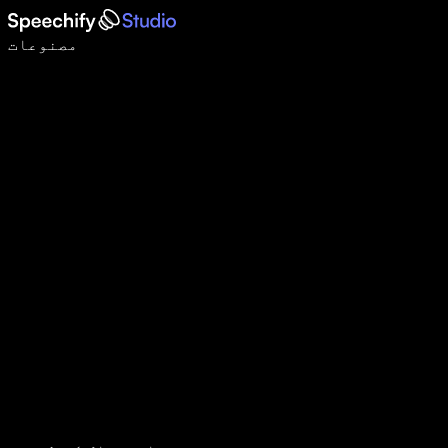
وائس ٹائپنگ کے ساتھ 5 گنا تیزی سے لکھیں
مصنوعات
مزید جانیں