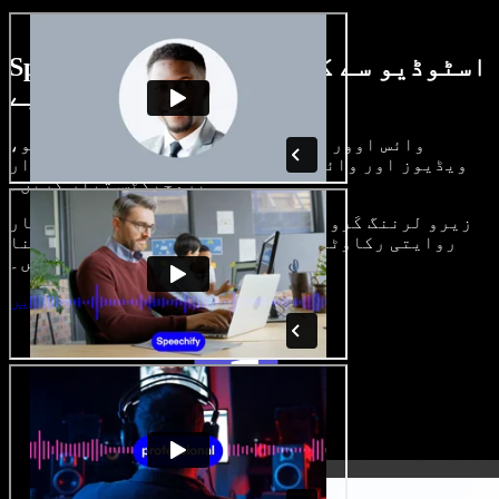
Speechify اسٹوڈیو سے کیا کچھ کر سکتے
ہیں، دیکھیے
وائس اوور بنائیں، رائلٹی فری امیجز، آڈیو،
ویڈیوز اور وائس کلون شامل کر کے بھرپور، شاندار
پروجیکٹس تیار کریں۔
زیرو لرننگ کَرو اور سب کچھ براؤزر میں، تخلیق کار
روایتی رکاوٹیں توڑ کر اپنے خیالات کو حقیقت بنا
سکتے ہیں۔
اسٹوڈیو شروع کریں