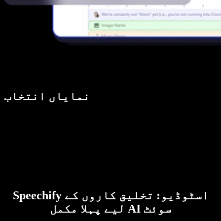
نمایاں انتخاب
Speechify اسٹوڈیو: تخلیق کاروں کے
لیے پہلا مکمل AI سوئٹ