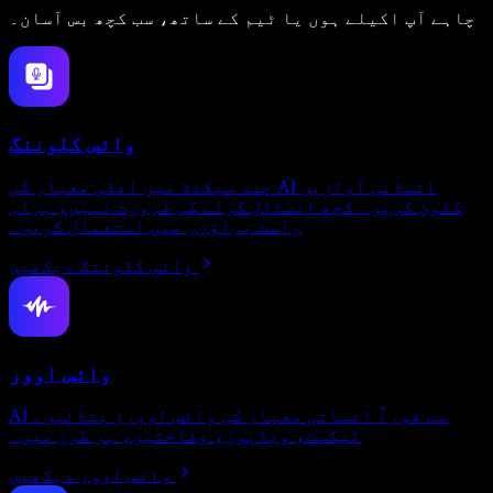
چاہے آپ اکیلے ہوں یا ٹیم کے ساتھ، سب کچھ بس آسان۔
وائس کلوننگ
چند سیکنڈ میں اعلیٰ معیار کی AI انسانی آوازیں
کلون کریں۔ کچھ انسٹال کرنے کی ضرورت نہیں، براہِ
راست براؤزر میں استعمال کریں۔
وائس کلوننگ دیکھیں
وائس اوور
AI سے فوراً انسانی معیار کی وائس اوورز بنائیں۔
ٹیکسٹ، ویڈیوز، وضاحتیں، ہر طرز میں۔
وائس اوور دیکھیں