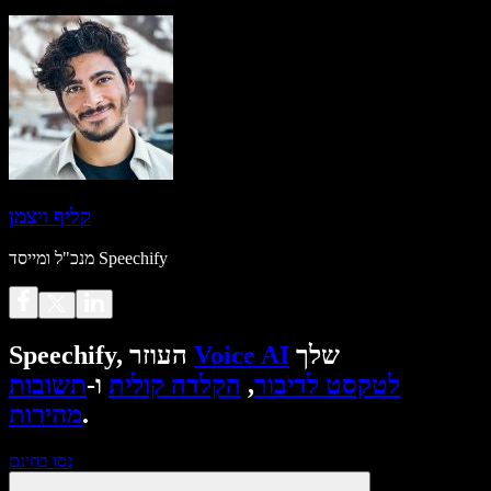
קליף ויצמן
מנכ"ל ומייסד Speechify
שלך
Voice AI
Speechify, העוזר
לטקסט לדיבור
,
הקלדה קולית
ו-
תשובות
.
מהירות
נסו בחינם