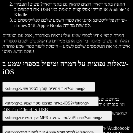
האזנה באנדרואיד
: רוצים להאזין גם באנדרואיד? פשוט! העבירו
את הקבצים ב-USB או הורידו אפליקציה תואמת כמו Audible או
Kindle.
יצירת פלייליסטים
: ארגנו את ספרי השמע שלכם לפלייליסטים ב-
iTunes או ב-Apple Books לנגישות מהירה.
המרת קבצי אודיו לספרי שמע אולי נראית מאתגרת, אבל עם הצעדים
האלה זה פשוט ומהנה. בין אם אתם ממירים פודקאסטים ישנים לספרייה
אישית או את הטקסטים שלכם לשמע – היכולת ליצור ספרי שמע פותחת
עולם חדש. תיהנו!
שאלות נפוצות על המרה וטיפול בספרי שמע ב-
iOS
<strong>איך ממירים קובץ לספר שמע?</strong>
כדי להמיר קובץ לספר שמע: פתחו את iTunes במחשב, שנו את סוג
<strong>באיזה פורמט ספרי שמע ב-iOS?</strong>
המדיה ל-‘Audiobook’ בלשונית ‘Get Info’, ואז סנכרנו אותו למכשירי
iOS דרך iCloud או USB.
ספרי שמע ב-iOS בדרך כלל בפורמט M4B, שמאפשר סימניות ופרקים,
<strong>איך ממירים MP3 לספר שמע ב-iPhone?</strong>
ומשפר את חוויית ההאזנה באפל.
כדי להמיר MP3 לספר שמע ב-iPhone: המירו את הקובץ ל-‘Audiobook’
<strong>איך להפוך ספר Apple לספר שמע?</strong>