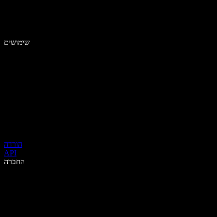
שימושים
הורדה
API
החברה