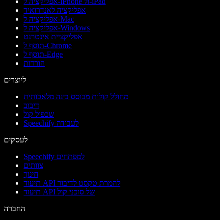
אפליקציה ל-iPhone ול-iPad
אפליקציה לאנדרואיד
אפליקציה ל-Mac
אפליקציה ל-Windows
אפליקציית אינטרנט
תוסף ל-Chrome
תוסף ל-Edge
הורדות
ליוצרים
מחולל קולות מבוסס בינה מלאכותית
דיבוב
שכפול קול
Speechify לעבודה
לעסקים
Speechify למפתחים
צוותים
חינוך
תיעוד API להמרת טקסט לדיבור
תיעוד API של סוכני קול
החברה