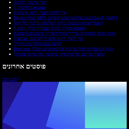
יוצר סרטוני הדרכה
חלופות ל-Descript
איך להכין מצגת וידאו איכותית
M4A לעומת MP3: הבנת פורמטי שמע והמרת M4A ל-MP3
האפליקציות הטובות ביותר לשליטה בדיבור מול קהל
מדריך מקיף: שכירת קריין דיבוב ל-Spotify
הכנת וידאו מתמונות: מדריך מקיף ליצירת סרטונים מתמונות
איך ליצור דיבוב איכותי לסרטוני אנימציה
הפיכת מצגת לסרטון: מדריך
Descript: סקירה מעמיקה לכלי עריכת פודקאסטים מעולה
פיצ'ר הדיבוב של טיקטוק: שימושי כמו שהוא פופולרי?
פוסטים אחרונים
הצג הכל