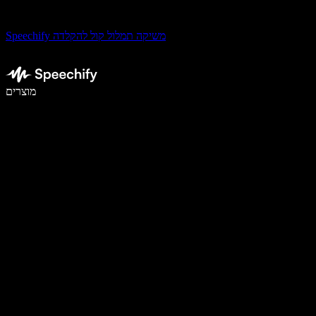
Speechify משיקה תמלול קול להקלדה
לכתוב פי 5 מהר יותר עם הכתבה קולית
מוצרים
למידע נוסף