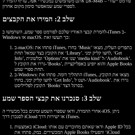
אם אתם משתמשים במכשירי אפל, עדיף להמיר ל-M4B – פורמט ייעודי
לספרי שמע שמאפשר סימון מקום אחרון.
שלב 2: המירו את הקבצים
להמרת קבצי האודיו שלכם לפורמט ספר שמע, השתמשו ב-iTunes ב-
Windows או macOS. כך תעשו זאת:
: פתחו את iTunes, בחרו ‘Music’ בתפריט העליון, מצאו
ב-macOS
את הקובץ בצד שמאל תחת ‘Library’. לחצו קליק ימני, ‘Get
Info’, ובלשונית ‘Options’ שנו את ‘media kind’ ל-‘Audiobook’.
גררו את הקובץ ל-‘Books’, והוא יופיע באפליקציית Apple Books
תחת ספרי שמע.
: התהליך דומה. פתחו את iTunes, מצאו את הקובץ,
ב-Windows
לחצו קליק ימני, בחרו ‘Get Info’, ושנו ל-‘Audiobook’. גררו את
הקובץ לפלייליסט ‘Books’ בסרגל הצד.
שלב 3: סנכרנו את קבצי הספר שמע
אחרי ההמרה, ודאו שספרי השמע זמינים בכל מכשירי ה-iOS. ניתן
לסנכרן דרך iCloud או ישירות דרך iTunes.
: ודאו שאתם מחוברים עם אותו Apple ID בכל
באמצעות iCloud
המכשירים. במק, פתחו את Apple Books והפעילו ‘iCloud