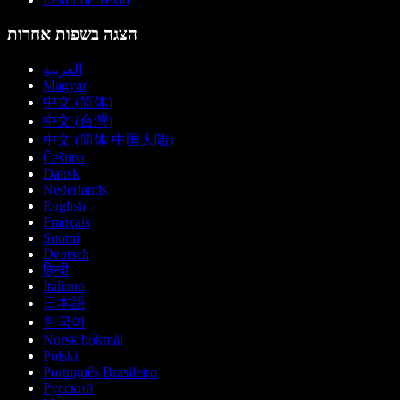
הצגה בשפות אחרות
العربية
Magyar
中文 (简体)
中文 (台灣)
中文 (简体 中国大陆)
Čeština
Dansk
Nederlands
English
Français
Suomi
Deutsch
हिन्दी
Italiano
日本語
한국어
Norsk bokmål
Polski
Português Brasileiro
Русский