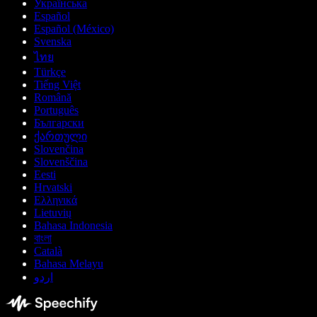
Українська
Español
Español (México)
Svenska
ไทย
Türkçe
Tiếng Việt
Română
Português
Български
ქართული
Slovenčina
Slovenščina
Eesti
Hrvatski
Ελληνικά
Lietuvių
Bahasa Indonesia
বাংলা
Català
Bahasa Melayu
اردو