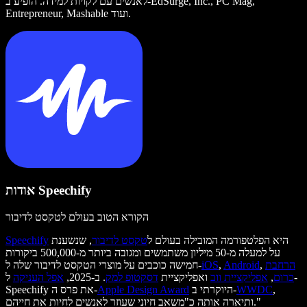
לאנשים עם לקויות למידה. הופיע ב-EdSurge, Inc., PC Mag,
Entrepreneur, Mashable ועוד.
אודות Speechify
הקורא הטוב בעולם לטקסט לדיבור
היא הפלטפורמה המובילה בעולם ל
טקסט לדיבור
, שנשענת
Speechify
על למעלה מ-50 מיליון משתמשים ומגובה ביותר מ-500,000 ביקורות
הרחבת
,
Android
,
iOS
חמישה כוכבים על מוצרי הטקסט לדיבור שלה ל-
כרום
,
אפליקציית ווב
ואפליקציית
דסקטופ למק
. ב-2025,
אפל העניקה
ל-
,
WWDC
היוקרתי ב-
Apple Design Award
Speechify את פרס ה-
ותיארה אותה כ"משאב חיוני שעוזר לאנשים לחיות את חייהם."