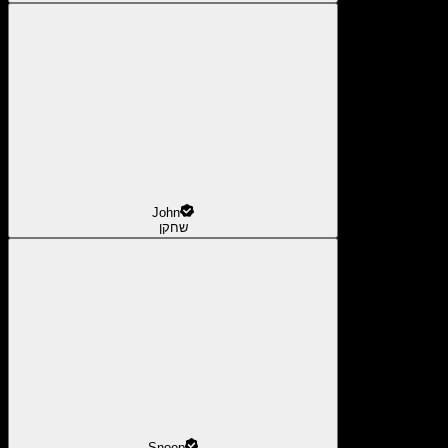
John
שחקן
Snoop