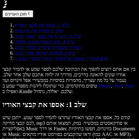
תוכן העניינים
שלב 1: אספו את קבצי האודיו
שלב 2: המירו את הקבצים
שלב 3: סנכרנו את קבצי הספר שמע
שלב 4: נהנו מספרי השמע שלכם
המרת טקסטים אישיים לספרי שמע
טיפים להאזנה ושיתוף ספרי שמע
שאלות נפוצות על המרה וטיפול בספרי שמע ב-iOS
בין אם אתם רוצים להפוך את הכתיבה שלכם לספר שמע או להמיר קבצי
אודיו שונים להאזנה בדרכים, מדריך זה ילווה אתכם שלב אחר שלב.
נעבור על כל מה שצריך, מהמרות בסיסיות במכשירי אפל ווינדוס ועד
iPod
,
iPad
,
iPhone
טיפים מתקדמים, כדי שתוכלו ליהנות מספרי שמע ב
ואפילו ב-Kindle שלכם. יאללה, נתחיל.
שלב 1: אספו את קבצי האודיו
קודם כל, אספו את קבצי האודיו שתרצו להמיר לספר שמע. ייתכן שיש
לכם קבצי מוזיקה, mp3 או פודקאסטים במכשיר. במק, תמצאו אותם
באפליקציית Music או דרך Finder. בווינדוס, חפשו בתיקיות Documents
או Music. ודאו שהקבצים בפורמט אודיו מתאים (כמו AAC או MP3).