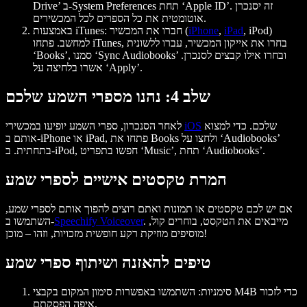
Drive’ ב-System Preferences תחת ‘Apple ID’. זה יסנכרן
אוטומטית את כל הספרים לכל המכשירים.
, iPod)
iPad
,
iPhone
: חברו את המכשיר (
באמצעות iTunes
למחשב. פתחו iTunes, בחרו את אייקון המכשיר, עברו ללשונית
‘Books’, סמנו ‘Sync Audiobooks’ ובחרו אילו קבצים לסנכרן.
אשרו בלחיצה על ‘Apply’.
שלב 4: נהנו מספרי השמע שלכם
שלכם. כדי למצוא
iOS
לאחר הסנכרון, ספרי השמע יופיעו במכשירי
אותם ב-iPhone או iPad, פתחו את Books ולחצו על ‘Audiobooks’
בתחתית. ב-iPod, חפשו בתפריט ‘Music’, תחת ‘Audiobooks’.
המרת טקסטים אישיים לספרי שמע
אם יש לכם טקסטים או תמונות ואתם רוצים להפוך אותם לספרי שמע,
. מייבאים את הטקסט, בוחרים קול,
Speechify Voiceover
השתמשו ב-
מוסיפים מוזיקת רקע חופשית מזכויות, וזהו – מוכן!
טיפים להאזנה ושיתוף ספרי שמע
סימניות
: השתמשו באפשרות סימון המקום בקבצי M4B כדי לזכור
איפה הפסקתם.