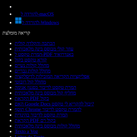
להורדה ל-macOS
להורדה ל-Windows
קריאה מומלצת
הכתבה והקלדה קולית
עוזר קולי מבוסס בינה מלאכותית
המרת טקסט ל-PDF באנדרואיד
קורא טקסט בקול
מחולל קולות נשיים
מחולל קולות גבריים
אפליקציות הקריאה המובילות לדיסלקציה
מחולל קול רובוטי
המרת טקסט לדיבור בסגנון אנימה
מחליף קול מבוסס בינה מלאכותית
הקראת PDF בקול
האם Google Docs יכול להקריא לי טקסט?
תוסף Chrome להמרת טקסט לדיבור
המרת טקסט לדיבור בהינדית
הקראת PDF בקול רם
מחולל קולות מבוסס בינה מלאכותית
Texto a Voz
Leitor de Texto