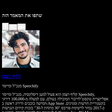
שתפו את המאמר הזה
קליף ויצמן
מנכ"ל ומייסד Speechify
קליף ויצמן הוא פעיל למען דיסלקסיה, מנכ"ל ומייסד Speechify,
אפליקציית טקסט־לדיבור המובילה בעולם, עם למעלה מ-100,000 דירוגי
חמישה כוכבים ודירוג ראשון ב-App Store בקטגוריית חדשות ומגזינים.
ב-2017 נבחר לרשימת פורבס "30 מתחת ל-30" בזכות קידום הנגישות