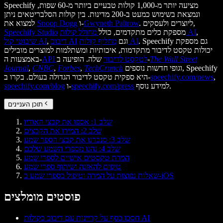
Speechify מציעה יותר מ-1,000 קולות טבעיים ביותר מ-60 שפות,
ונמצאת בשימוש כמעט ב-200 מדינות. בין קולות הסלבריטאים ניתן
. ליוצרים ולעסקים,
Gwyneth Paltrow
ו-
Snoop Dogg
למצוא את
,
מחולל קולות AI
מספקת כלים מתקדמים, כולל
Speechify Studio
. Speechify גם מספקת
מחליף קולות AI
וגם
דיבוב AI
,
שיבוטי קול AI
יכולות טקסט לדיבור מתקדמות, איכותיות ומשתלמות למוצרים מובילים
The Wall Street
שלה. הופיעה ב-
API לטקסט לדיבור
באמצעות ה-
וגופי חדשות נוספים, Speechify
TechCrunch
,
Forbes
,
CNBC
,
Journal
,
speechify.com/news
היא ספקית טקסט לדיבור הגדולה בעולם. בקרו ב-
למידע נוסף.
speechify.com/press
ו-
speechify.com/blog
תוכן העניינים
שלב 1: אספו את קבצי האודיו
שלב 2: המירו את הקבצים
שלב 3: סנכרנו את קבצי הספר שמע
שלב 4: נהנו מספרי השמע שלכם
המרת טקסטים אישיים לספרי שמע
טיפים להאזנה ושיתוף ספרי שמע
שאלות נפוצות על המרה וטיפול בספרי שמע ב-iOS
פוסטים מומלצים
חסכו כסף על קריינות עם דיבוב בקולות AI