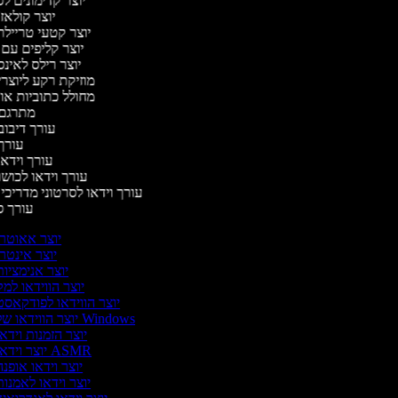
יוצר קדימונים 
יוצר קולאז
יוצר קטעי טריילר
יוצר קליפים עם
יוצר רילס לאי
מוזיקת רקע ליוצרי
מחולל כתוביות א
מתרגם
עורך דיבוב
עורך
עורך וידאו
עורך וידאו לכושר
עורך וידאו לסרטוני מדריכי
עורך 
יוצר אאוטר
יוצר אינטר
יוצר אנימציו
יוצר הווידאו למ
יוצר הווידאו לפודקאס
יוצר הווידאו של Windows
יוצר הזמנות וידא
יוצר וידאו ASMR
יוצר וידאו אופנ
יוצר וידאו לאמנו