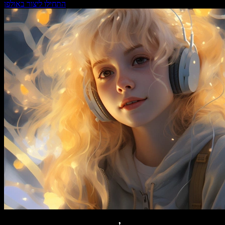
התחילו ליצור באולפן