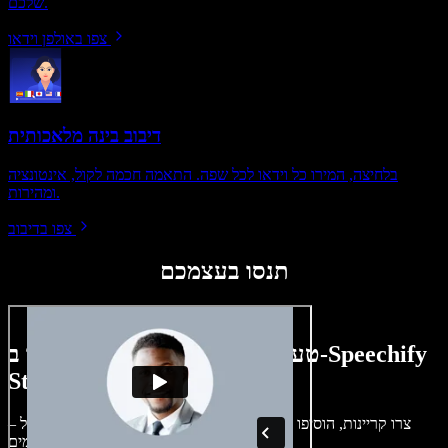
שלכם.
צפו באולפן וידאו
דיבוב בינה מלאכותית
בלחיצה, המירו כל וידאו לכל שפה. התאמה חכמה לקול, אינטונציה
ומהירות.
צפו בדיבוב
תנסו בעצמכם
טעימה קטנה ממה שתוכלו ליצור ב-Speechify
Studio.
צרו קריינות, הוסיפו תמונות ללא זכויות, אודיו, סרטונים ושיבוט קול –
לפרויקטים קוליים־חזותיים מושלמים.