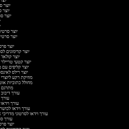
יוצר 
יוצר סר
יוצר סר
יוצר סרט
יו
יו
יוצר סרטים 
יוצר סרטים 
יוצר פר
יוצר קדימונים ל
יוצר קולאז'
יוצר קטעי טריילר 
יוצר קליפים עם 
יוצר רילס לאינ
מוזיקת רקע ליוצרי 
מחולל כתוביות או
מתרגם 
עורך דיבוב 
עורך 
עורך וידאו 
עורך וידאו לכושר 
עורך וידאו לסרטוני מדריכי 
עורך ס
יוצר פר