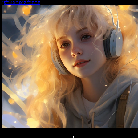
התחילו ליצור באולפן