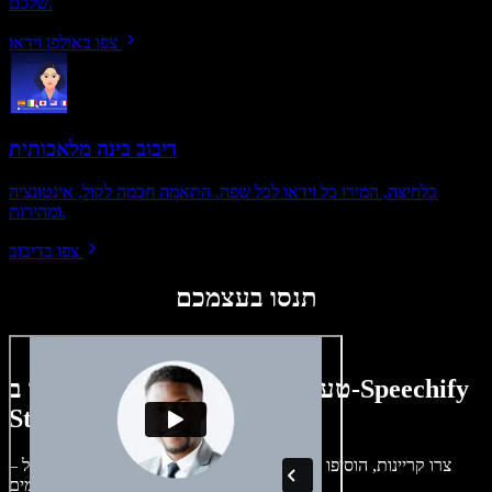
שלכם.
צפו באולפן וידאו
דיבוב בינה מלאכותית
בלחיצה, המירו כל וידאו לכל שפה. התאמה חכמה לקול, אינטונציה
ומהירות.
צפו בדיבוב
תנסו בעצמכם
טעימה קטנה ממה שתוכלו ליצור ב-Speechify
Studio.
צרו קריינות, הוסיפו תמונות ללא זכויות, אודיו, סרטונים ושיבוט קול –
לפרויקטים קוליים־חזותיים מושלמים.