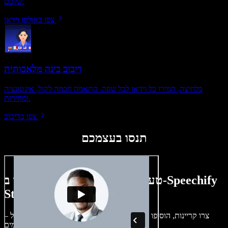
שלכם.
צפו באולפן וידאו
דיבוב בינה מלאכותית
בלחיצה, המירו כל וידאו לכל שפה. התאמה חכמה לקול, אינטונציה
ומהירות.
צפו בדיבוב
תנסו בעצמכם
טעימה קטנה ממה שתוכלו ליצור ב-Speechify
Studio.
צרו קריינות, הוסיפו תמונות ללא זכויות, אודיו, סרטונים ושיבוט קול –
לפרויקטים קוליים־חזותיים מושלמים.