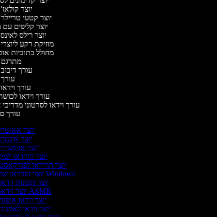
יוצר קדימונים ל
יוצר קולאז'
יוצר קטעי טריילר
יוצר קליפים עם 
יוצר רילס לאינ
מוזיקת רקע ליוצרי
מחולל כתוביות או
מתרגם 
עורך דיבוב
עורך
עורך וידאו 
עורך וידאו לכושר
עורך וידאו לסרטוני מדריכי 
עורך 
יוצר אאוטרו
יוצר אינטרו
יוצר אנימציות
יוצר הווידאו למק
יוצר הווידאו לפודקאסט
יוצר הווידאו של Windows
יוצר הזמנות וידאו
יוצר וידאו ASMR
יוצר וידאו אופנה
יוצר וידאו לאמנות