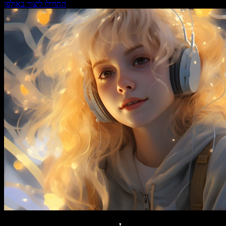
התחילו ליצור באולפן