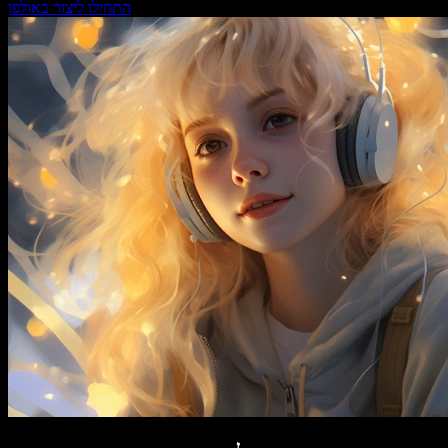
התחילו ליצור באולפן