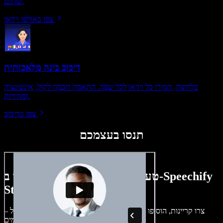
שלכם.
צפו באולפן וידאו
דיבוב בינה מלאכותית
בלחיצה, המירו כל וידאו לכל שפה. התאמה חכמה לקול, אינטונציה
ומהירות.
צפו בדיבוב
תנסו בעצמכם
טעימה קטנה ממה שתוכלו ליצור ב-Speechify
Studio.
צרו קריינות, הוסיפו תמונות ללא זכויות, אודיו, סרטונים ושיבוט קול –
לפרויקטים קוליים־חזותיים מושלמים.