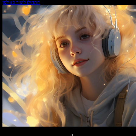
התחילו ליצור באולפן