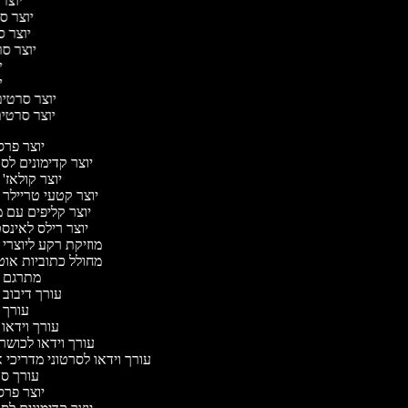
יוצר 
יוצר סר
יוצר סר
יוצר סרט
יו
יו
יוצר סרטים 
יוצר סרטים 
יוצר פר
יוצר קדימונים ל
יוצר קולאז'
יוצר קטעי טריילר 
יוצר קליפים עם 
יוצר רילס לאינ
מוזיקת רקע ליוצרי 
מחולל כתוביות או
מתרגם 
עורך דיבוב 
עורך 
עורך וידאו 
עורך וידאו לכושר
עורך וידאו לסרטוני מדריכי 
עורך ס
יוצר פר