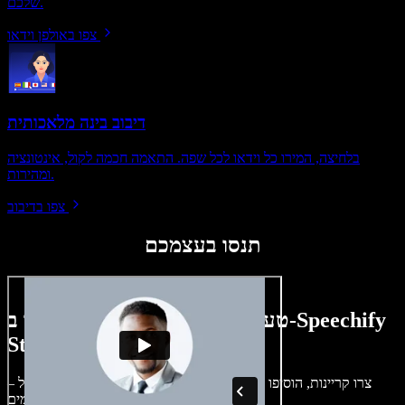
שלכם.
צפו באולפן וידאו
דיבוב בינה מלאכותית
בלחיצה, המירו כל וידאו לכל שפה. התאמה חכמה לקול, אינטונציה
ומהירות.
צפו בדיבוב
תנסו בעצמכם
טעימה קטנה ממה שתוכלו ליצור ב-Speechify
Studio.
צרו קריינות, הוסיפו תמונות ללא זכויות, אודיו, סרטונים ושיבוט קול –
לפרויקטים קוליים־חזותיים מושלמים.