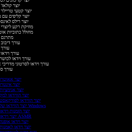
יוצר קדימונים ל
יוצר קולאז'
יוצר קטעי טריילר 
יוצר קליפים עם 
יוצר רילס לאינ
מוזיקת רקע ליוצרי 
מחולל כתוביות או
מתרגם 
עורך דיבוב 
עורך 
עורך וידאו 
עורך וידאו לכושר
עורך וידאו לסרטוני מדריכי 
עורך ס
יוצר אאוטרו
יוצר אינטרו
יוצר אנימציות
יוצר הווידאו למק
יוצר הווידאו לפודקאסט
יוצר הווידאו של Windows
יוצר הזמנות וידאו
יוצר וידאו ASMR
יוצר וידאו אופנה
יוצר וידאו לאמנות