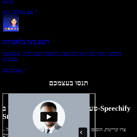
שלכם.
צפו באולפן וידאו
דיבוב בינה מלאכותית
בלחיצה, המירו כל וידאו לכל שפה. התאמה חכמה לקול, אינטונציה
ומהירות.
צפו בדיבוב
תנסו בעצמכם
טעימה קטנה ממה שתוכלו ליצור ב-Speechify
Studio.
צרו קריינות, הוסיפו תמונות ללא זכויות, אודיו, סרטונים ושיבוט קול –
לפרויקטים קוליים־חזותיים מושלמים.