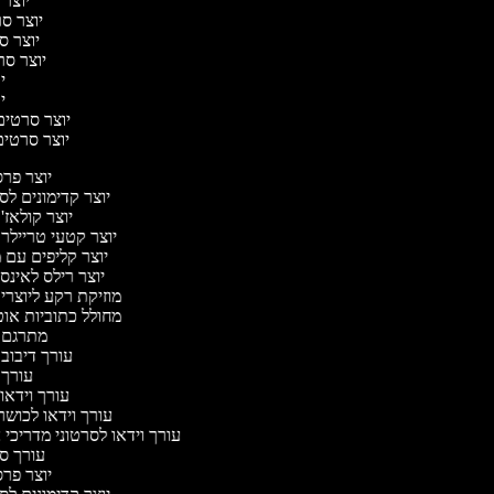
יוצר 
יוצר סרט
יוצר סר
יוצר סרט
יו
יו
יוצר סרטים מ
יוצר סרטים 
יוצר פר
יוצר קדימונים ל
יוצר קולאז'
יוצר קטעי טריילר
יוצר קליפים עם 
יוצר רילס לאינ
מוזיקת רקע ליוצרי
מחולל כתוביות או
מתרגם 
עורך דיבוב
עורך
עורך וידאו 
עורך וידאו לכושר
עורך וידאו לסרטוני מדריכי
עורך 
יוצר פר