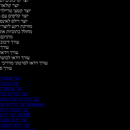
יוצר קדימונים ל
יוצר קולאז'
יוצר קטעי טריילר
יוצר קליפים עם 
יוצר רילס לאינ
מוזיקת רקע ליוצרי
מחולל כתוביות או
מתרגם 
עורך דיבוב
עורך
עורך וידאו 
עורך וידאו לכושר
עורך וידאו לסרטוני מדריכי
עורך 
יוצר אאוטרו
יוצר אינטרו
יוצר אנימציות
יוצר הווידאו למק
יוצר הווידאו לפודקאסט
יוצר הווידאו של Windows
יוצר הזמנות וידאו
יוצר וידאו ASMR
יוצר וידאו אופנה
יוצר וידאו לאמנות