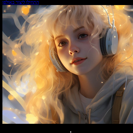
התחילו ליצור באולפן