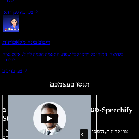
שלכם.
צפו באולפן וידאו
דיבוב בינה מלאכותית
בלחיצה, המירו כל וידאו לכל שפה. התאמה חכמה לקול, אינטונציה
ומהירות.
צפו בדיבוב
תנסו בעצמכם
טעימה קטנה ממה שתוכלו ליצור ב-Speechify
Studio.
צרו קריינות, הוסיפו תמונות ללא זכויות, אודיו, סרטונים ושיבוט קול –
לפרויקטים קוליים־חזותיים מושלמים.