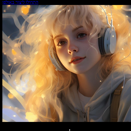
התחילו ליצור באולפן