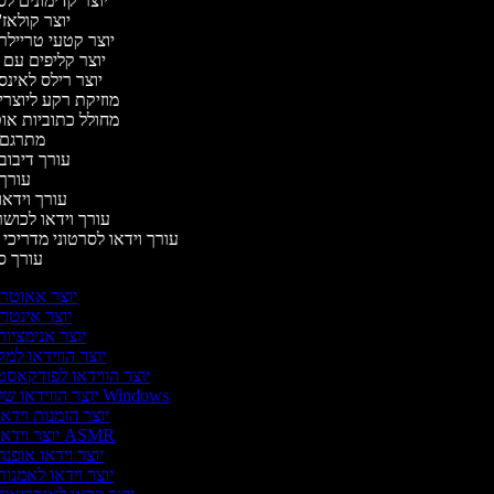
יוצר קדימונים 
יוצר קולאז
יוצר קטעי טריילר
יוצר קליפים עם
יוצר רילס לאי
מוזיקת רקע ליוצרי
מחולל כתוביות א
מתרגם 
עורך דיבוב
עורך
עורך וידאו
עורך וידאו לכושר
עורך וידאו לסרטוני מדריכי
עורך 
יוצר אאוטר
יוצר אינטר
יוצר אנימציו
יוצר הווידאו למ
יוצר הווידאו לפודקאס
יוצר הווידאו של Windows
יוצר הזמנות וידא
יוצר וידאו ASMR
יוצר וידאו אופנ
יוצר וידאו לאמנו