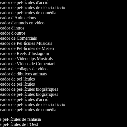
ador de pel·lícules d'acció
ador de pel·lícules de ciència-ficció
ador de pel·lícules de comèdia
eador d'Animacions
eador d'anuncis en vídeo
ador d'intros
ador d'outros
eador de Comercials
ador de Pel·lícules Musicals
ador de Pel·lícules de Misteri
eador de Reels d’Instagram
eador de Videoclips Musicals
eador de Vídeos de Comentari
ador de collages de vídeo
eador de dibuixos animats
ador de pel·lícules
ador de pel·lícules
ador de pel·lícules biogràfiques
ador de pel·lícules biogràfiques
ador de pel·lícules d'acció
ador de pel·lícules de ciència-ficció
ador de pel·lícules de comèdia
e pel·lícules de fantasia
e pel·lícules de l’Oest