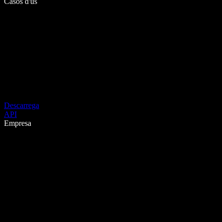
Casos d'ús
Descarrega
API
Empresa