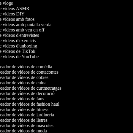
de vlogs
 de vídeos ASMR
de vídeos DIY
de vídeos amb fotos
de vídeos amb pantalla verda
de vídeos amb veu en off
e vídeos d'entrevistes
e vídeos d'exercicis
de vídeos d'unboxing
de vídeos de TikTok
de vídeos de YouTube
eador de vídeos de comèdia
eador de vídeos de contacontes
ador de vídeos de cotxes
eador de vídeos de cuina
ador de vídeos de curtmetratges
eador de vídeos de decoració
ador de vídeos de fans
ador de vídeos de fashion haul
ador de vídeos de fitness
ador de vídeos de jardineria
ador de vídeos de lletres
eador de vídeos de mascotes
eador de vídeos de moda