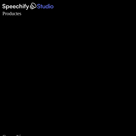
Escriu 5× més ràpid amb la veu
Productes
Més informació