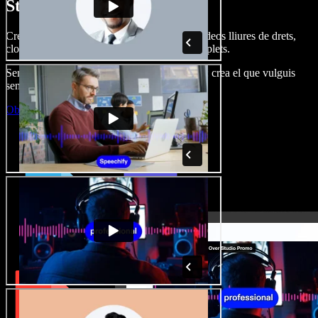
Studio.
Crea dobl. de veu, afegeix imatges, àudio, vídeos lliures de drets,
clona veus i munta projectes multimèdia complets.
Sense corba d’aprenentatge, tot al navegador: crea el que vulguis
sense els límits de sempre.
Obre l'Studio