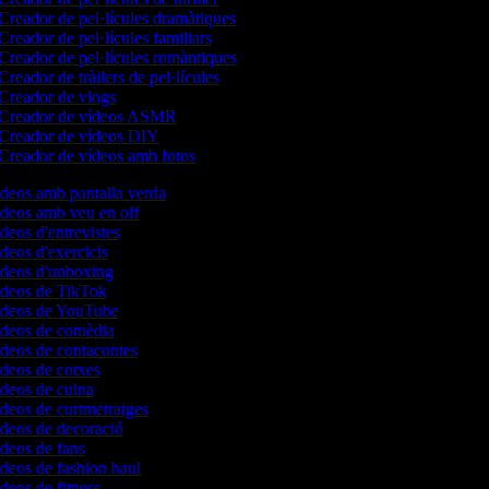
Creador de pel·lícules dramàtiques
Creador de pel·lícules familiars
Creador de pel·lícules romàntiques
Creador de tràilers de pel·lícules
Creador de vlogs
Creador de vídeos ASMR
Creador de vídeos DIY
Creador de vídeos amb fotos
ídeos amb pantalla verda
ídeos amb veu en off
ídeos d'entrevistes
ídeos d'exercicis
vídeos d'unboxing
vídeos de TikTok
vídeos de YouTube
vídeos de comèdia
ídeos de contacontes
ídeos de cotxes
ídeos de cuina
ídeos de curtmetratges
ídeos de decoració
ídeos de fans
ídeos de fashion haul
ídeos de fitness