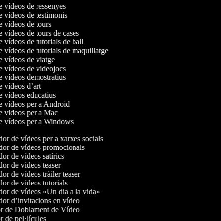
de vídeos de ressenyes
de vídeos de testimonis
de vídeos de tours
de vídeos de tours de cases
e vídeos de tutorials de ball
e vídeos de tutorials de maquillatge
de vídeos de viatge
de vídeos de videojocs
de vídeos demostratius
de vídeos d’art
de vídeos educatius
de vídeos per a Android
de vídeos per a Mac
de vídeos per a Windows
or de vídeos per a xarxes socials
or de vídeos promocionals
r de vídeos satírics
or de vídeos teaser
r de vídeos tràiler teaser
r de vídeos tutorials
or de vídeos «Un dia a la vida»
or d’invitacions en vídeo
r de Doblament de Vídeo
 de pel·lícules