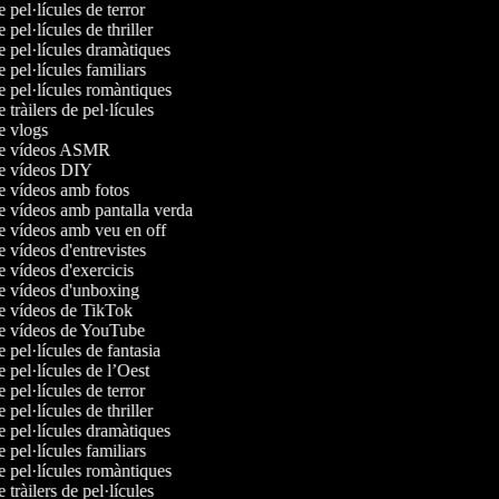
e pel·lícules de terror
e pel·lícules de thriller
de pel·lícules dramàtiques
e pel·lícules familiars
de pel·lícules romàntiques
e tràilers de pel·lícules
de vlogs
 de vídeos ASMR
de vídeos DIY
de vídeos amb fotos
de vídeos amb pantalla verda
de vídeos amb veu en off
e vídeos d'entrevistes
e vídeos d'exercicis
de vídeos d'unboxing
de vídeos de TikTok
de vídeos de YouTube
e pel·lícules de fantasia
e pel·lícules de l’Oest
e pel·lícules de terror
e pel·lícules de thriller
de pel·lícules dramàtiques
e pel·lícules familiars
de pel·lícules romàntiques
e tràilers de pel·lícules