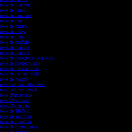
ídeos de jardineria
ídeos de lletres
vídeos de mascotes
vídeos de moda
ídeos de natura
ídeos de neteja
ídeos de notícies
ídeos de paròdia
ídeos de podcast
ídeos de podcast
ídeos de preguntes i respostes
ídeos de presentacions
ídeos de pressupostos
ídeos de pronunciació
ídeos de reacció
ídeos amb pantalla verda
ídeos amb veu en off
ídeos d'entrevistes
ídeos d'exercicis
vídeos d'unboxing
vídeos de TikTok
vídeos de YouTube
vídeos de comèdia
ídeos de contacontes