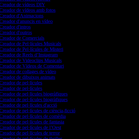
Creador de vídeos DIY
Creador de vídeos amb fotos
Creador d'Animacions
Creador d'anuncis en vídeo
Creador d'intros
Creador d'outros
Creador de Comercials
Creador de Pel·lícules Musicals
Creador de Pel·lícules de Misteri
Creador de Reels d’Instagram
Creador de Videoclips Musicals
Creador de Vídeos de Comentari
Creador de collages de vídeo
Creador de dibuixos animats
Creador de pel·lícules
Creador de pel·lícules
Creador de pel·lícules biogràfiques
Creador de pel·lícules biogràfiques
Creador de pel·lícules d'acció
Creador de pel·lícules de ciència-ficció
Creador de pel·lícules de comèdia
Creador de pel·lícules de fantasia
Creador de pel·lícules de l’Oest
Creador de pel·lícules de terror
Creador de pel·lícules de thriller