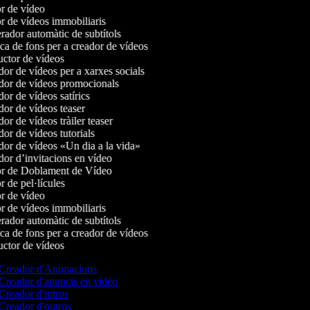
r de vídeo
r de vídeos immobiliaris
ador automàtic de subtítols
a de fons per a creador de vídeos
ctor de vídeos
or de vídeos per a xarxes socials
or de vídeos promocionals
r de vídeos satírics
or de vídeos teaser
r de vídeos tràiler teaser
r de vídeos tutorials
or de vídeos «Un dia a la vida»
or d’invitacions en vídeo
r de Doblament de Vídeo
 de pel·lícules
r de vídeo
r de vídeos immobiliaris
ador automàtic de subtítols
a de fons per a creador de vídeos
ctor de vídeos
Creador d'Animacions
Creador d'anuncis en vídeo
Creador d'intros
Creador d'outros