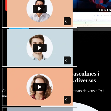
Gran varietat de veus masculines i
femenines amb accents diversos
Cap projecte ha de sonar igual. Tria entre centenars de veus d'IA i
ajusta'n l’accent.