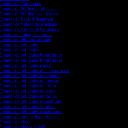
Creador de Comercials
Creador de Pel·lícules Musicals
Creador de Pel·lícules de Misteri
Creador de Reels d’Instagram
Creador de Videoclips Musicals
Creador de Vídeos de Comentari
Creador de collages de vídeo
Creador de dibuixos animats
Creador de pel·lícules
Creador de pel·lícules
Creador de pel·lícules biogràfiques
Creador de pel·lícules biogràfiques
Creador de pel·lícules d'acció
Creador de pel·lícules de ciència-ficció
Creador de pel·lícules de comèdia
Creador de pel·lícules de fantasia
Creador de pel·lícules de l’Oest
Creador de pel·lícules de terror
Creador de pel·lícules de thriller
Creador de pel·lícules dramàtiques
Creador de pel·lícules familiars
Creador de pel·lícules romàntiques
Creador de tràilers de pel·lícules
Creador de vlogs
Creador de vídeos ASMR