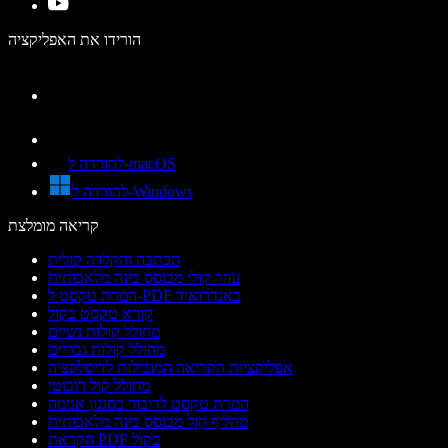
הורידו את האפליקציה
להורדה ל-macOS
להורדה ל-Windows
קריאה מומלצת
הכתבה והקלדה קולית
עוזר קולי מבוסס בינה מלאכותית
המרת טקסט ל-PDF באנדרואיד
קורא טקסט בקול
מחולל קולות נשיים
מחולל קולות גבריים
אפליקציות הקריאה המובילות לדיסלקציה
מחולל קול רובוטי
המרת טקסט לדיבור בסגנון אנימה
מחליף קול מבוסס בינה מלאכותית
הקראת PDF בקול