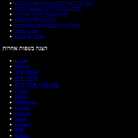
האם Google Docs יכול להקריא לי טקסט?
תוסף Chrome להמרת טקסט לדיבור
המרת טקסט לדיבור בהינדית
הקראת PDF בקול רם
מחולל קולות מבוסס בינה מלאכותית
Texto a Voz
Leitor de Texto
הצגה בשפות אחרות
العربية
Magyar
中文 (简体)
中文 (台灣)
中文 (简体 中国大陆)
Čeština
Dansk
Nederlands
English
Français
Suomi
Deutsch
हिन्दी
Italiano