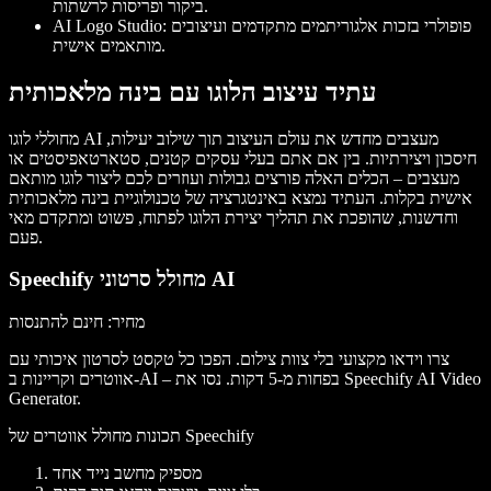
ביקור ופריסות לרשתות.
: פופולרי בזכות אלגוריתמים מתקדמים ועיצובים
AI Logo Studio
מותאמים אישית.
עתיד עיצוב הלוגו עם בינה מלאכותית
מחוללי לוגו AI מעצבים מחדש את עולם העיצוב תוך שילוב יעילות,
חיסכון ויצירתיות. בין אם אתם בעלי עסקים קטנים, סטארטאפיסטים או
מעצבים – הכלים האלה פורצים גבולות ועוזרים לכם ליצור לוגו מותאם
אישית בקלות. העתיד נמצא באינטגרציה של טכנולוגיית בינה מלאכותית
וחדשנות, שהופכת את תהליך יצירת הלוגו לפתוח, פשוט ומתקדם מאי
פעם.
Speechify מחולל סרטוני AI
מחיר
: חינם להתנסות
צרו וידאו מקצועי בלי צוות צילום. הפכו כל טקסט לסרטון איכותי עם
אווטרים וקריינות ב-AI – בפחות מ-5 דקות. נסו את Speechify AI Video
Generator.
תכונות מחולל אווטרים של Speechify
מספיק מחשב נייד אחד