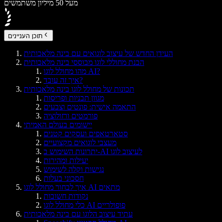
מעל 50 מיליון משתמשים
תוכן העניינים
העידן החדש של עיצוב לוגואים עם בינה מלאכותית
הבנת מחוללי לוגו מבוססי בינה מלאכותית
מהו מחולל לוגו AI?
איך זה עובד?
תכונות של מחולל לוגו בינה מלאכותית
מגוון תבניות ופריסות
התאמה אישית: פונטים וצבעים
פורמטים ורזולוציה
יישומים בעולם האמיתי
סטארטאפים ועסקים קטנים
מעצבי לוגואים מקצועיים
יתרונות השימוש ב-AI לעיצוב לוגו
יעילות ומהירות
נגישות וקלה לשימוש
חסכוני בעלות
איך לבחור מחולל לוגו AI מתאים
נקודות חשובות
כלי מחולל לוגו AI פופולריים
עתיד עיצוב הלוגו עם בינה מלאכותית