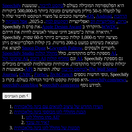
היא הפלטפורמה המובילה בעולם ל
טקסט לדיבור
, שנשענת
Speechify
על למעלה מ-50 מיליון משתמשים ומגובה ביותר מ-500,000 ביקורות
הרחבת
,
Android
,
iOS
חמישה כוכבים על מוצרי הטקסט לדיבור שלה ל-
כרום
,
אפליקציית ווב
ואפליקציית
דסקטופ למק
. ב-2025,
אפל העניקה
ל-
,
WWDC
היוקרתי ב-
Apple Design Award
Speechify את פרס ה-
ותיארה אותה כ"משאב חיוני שעוזר לאנשים לחיות את חייהם."
Speechify מציעה יותר מ-1,000 קולות טבעיים ביותר מ-60 שפות,
ונמצאת בשימוש כמעט ב-200 מדינות. בין קולות הסלבריטאים ניתן
. ליוצרים ולעסקים,
Gwyneth Paltrow
ו-
Snoop Dogg
למצוא את
,
מחולל קולות AI
מספקת כלים מתקדמים, כולל
Speechify Studio
. Speechify גם מספקת
מחליף קולות AI
וגם
דיבוב AI
,
שיבוטי קול AI
יכולות טקסט לדיבור מתקדמות, איכותיות ומשתלמות למוצרים מובילים
The Wall Street
שלה. הופיעה ב-
API לטקסט לדיבור
באמצעות ה-
וגופי חדשות נוספים, Speechify
TechCrunch
,
Forbes
,
CNBC
,
Journal
,
speechify.com/news
היא ספקית טקסט לדיבור הגדולה בעולם. בקרו ב-
למידע נוסף.
speechify.com/press
ו-
speechify.com/blog
תוכן העניינים
העידן החדש של עיצוב לוגואים עם בינה מלאכותית
הבנת מחוללי לוגו מבוססי בינה מלאכותית
מהו מחולל לוגו AI?
איך זה עובד?
תכונות של מחולל לוגו בינה מלאכותית