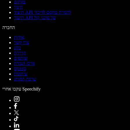
צוותים
חינוך
תיעוד API להמרת טקסט לדיבור
תיעוד API של סוכני קול
החברה
אודות
צרו קשר
בלוג
קריירה
שותפים
מרכז העזרה
סטטוס
עיתונות
ערכת המותג
עקבו אחרי Speechify