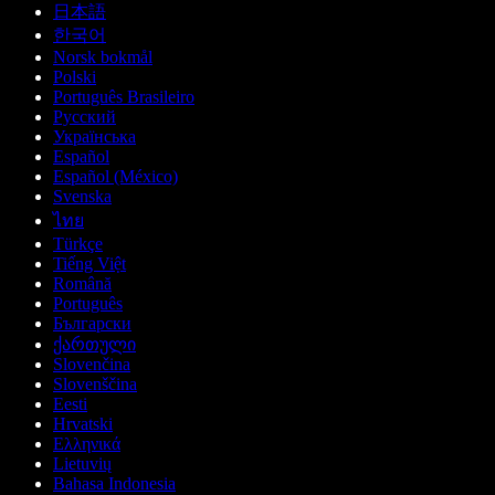
日本語
한국어
Norsk bokmål
Polski
Português Brasileiro
Русский
Українська
Español
Español (México)
Svenska
ไทย
Türkçe
Tiếng Việt
Română
Português
Български
ქართული
Slovenčina
Slovenščina
Eesti
Hrvatski
Ελληνικά
Lietuvių
Bahasa Indonesia