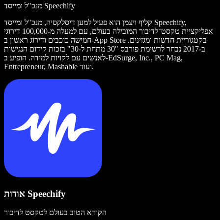
מנכ"ל ומייסד Speechify
קליף ויצמן הוא פעיל למען דיסלקסיה, מנכ"ל ומייסד Speechify,
אפליקציית טקסט־לדיבור המובילה בעולם, עם למעלה מ-100,000 דירוגי
חמישה כוכבים ודירוג ראשון ב-App Store בקטגוריית חדשות ומגזינים.
ב-2017 נבחר לרשימת פורבס "30 מתחת ל-30" בזכות קידום הנגישות
לאנשים עם לקויות למידה. הופיע ב-EdSurge, Inc., PC Mag,
Entrepreneur, Mashable ועוד.
אודות Speechify
הקורא הטוב בעולם לטקסט לדיבור