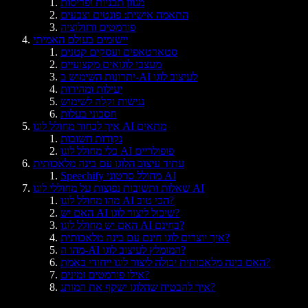
מגוון תבניות ופריסות
התאמה אישית: פונטים וצבעים
פורמטים ורזולוציה
יישומים בעולם האמיתי
סטארטאפים ועסקים קטנים
מעצבי לוגואים מקצועיים
יתרונות השימוש ב-AI לעיצוב לוגו
יעילות ומהירות
נגישות וקלה לשימוש
חסכוני בעלות
איך לבחור מחולל לוגו AI מתאים
נקודות חשובות
כלי מחולל לוגו AI פופולריים
עתיד עיצוב הלוגו עם בינה מלאכותית
Speechify מחולל סרטוני AI
שאלות ותשובות נפוצות על מחוללי לוגו AI
מהו מחולל לוגו AI הכי טוב?
האם יש AI שיכול ליצור לוגו?
האם יש מחולל לוגו AI בחינם?
איך יוצרים לוגו חינם עם בינה מלאכותית?
מהו ה-AI המומלץ לעיצוב לוגו?
האם בינה מלאכותית יכולה ליצור לוגו ייחודי באמת?
אילו פורמטים זמינים?
איך להבטיח שהלוגו ישקף את המותג?