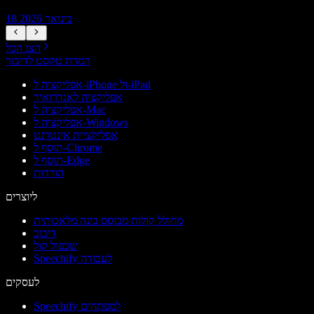
18 בינואר 2026
הצג הכל
המרת טקסט לדיבור
אפליקציה ל-iPhone ול-iPad
אפליקציה לאנדרואיד
אפליקציה ל-Mac
אפליקציה ל-Windows
אפליקציית אינטרנט
תוסף ל-Chrome
תוסף ל-Edge
הורדות
ליוצרים
מחולל קולות מבוסס בינה מלאכותית
דיבוב
שכפול קול
Speechify לעבודה
לעסקים
Speechify למפתחים