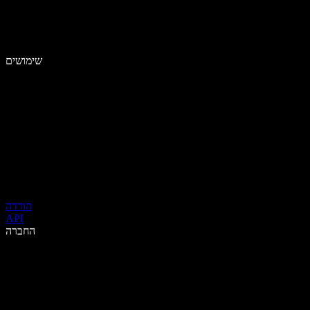
שימושים
הורדה
API
החברה