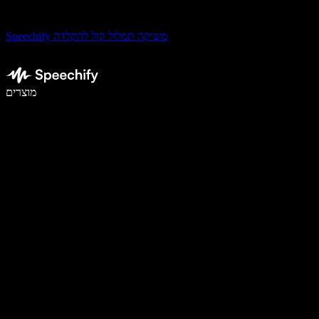
Speechify משיקה תמלול קול להקלדה
לכתוב פי 5 מהר יותר עם הכתבה קולית
מוצרים
למידע נוסף