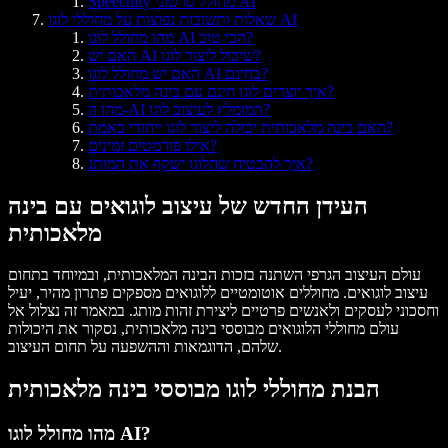
Speechify מחולל סרטוני AI
שאלות ותשובות נפוצות על מחוללי לוגו AI
מהו מחולל לוגו AI הכי טוב?
האם יש AI שיכול ליצור לוגו?
האם יש מחולל לוגו AI בחינם?
איך יוצרים לוגו חינם עם בינה מלאכותית?
מהו ה-AI המומלץ לעיצוב לוגו?
האם בינה מלאכותית יכולה ליצור לוגו ייחודי באמת?
אילו פורמטים זמינים?
איך להבטיח שהלוגו ישקף את המותג?
העידן החדש של עיצוב לוגואים עם בינה
מלאכותית
עולם העיצוב הגרפי השתנה בזכות הבינה המלאכותית, ובמיוחד בתחום
עיצוב לוגואים. מחוללים אוטומטיים ללוגואים מספקים פתרון מהיר, יעיל
וחסכוני לעסקים ולאנשים פרטיים ליצירת זהות מותג. במאמר זה נצלול אל
עולם מחוללי הלוגואים מבוססי בינה מלאכותית, נסקור את היכולות
שלהם, הדוגמאות וההשפעה על תחום העיצוב.
הבנת מחוללי לוגו מבוססי בינה מלאכותית
מהו מחולל לוגו AI?