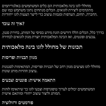
מחוללי לוגו בינה מלאכותית הם כלים המשתמשים באלגוריתמים
מתקדמים ליצירת לוגואים. הכלים מנתחים נתוני משתמש כמו שם
החברה, תחום, העדפות ומגמות עיצוב כדי לייצר הצעות לוגו ייחודיות.
איך זה עובד?
בדרך כלל, הכלים הללו דורשים הזנת מידע בסיסי על המותג, בחירת סגנון,
צבעים ופונטים, ואז הבינה המלאכותית יוצרת מגוון לוגואים לבחירה.
תכונות של מחולל לוגו בינה מלאכותית
מגוון תבניות ופריסות
מחוללי לוגו מציעים מגוון רחב של תבניות ופריסות, המתאימות לסגנונות
עיצוב וזהויות מותג שונות.
התאמה אישית: פונטים וצבעים
המשתמשים יכולים לערוך טיפוגרפיה וצבעי לוגו כך שיתאימו לזהות
המותג וליצור עיצוב ייחודי ומותאם אישית.
פורמטים ורזולוציה