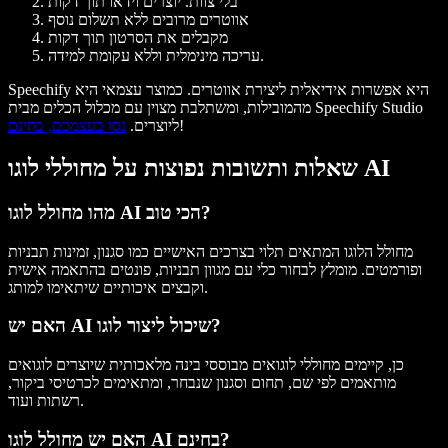
בלי צוות. יוצרים וידאו תוך דקות
אווטרים מרובים ללא תשלום נוסף
מקבלים את הסרטון תוך דקות
עריכה מינימלית וללא עקומת למידה.
Speechify היא אפשרות אידיאלית ליצירת אווטרים. כמוצר עצמאי היא
מהמובילות, ומשתלבת מצוין עם מכלול הכלים מבית Speechify Studio
!
ליוצרים.
נסו בעצמכם, בחינם
שאלות ותשובות נפוצות על מחוללי לוגו AI
מהו מחולל לוגו AI הכי טוב?
מחולל הלוגו המתאים תלוי בצרכים האישיים כמו סגנון, זמינות תבניות
ופורמטים. מומלץ לבחור כלי עם מגוון תבניות, פונטים בהתאמה אישית
וקבצים איכותיים שיתאימו למותג.
האם יש AI שיכול ליצור לוגו?
כן, קיימים מחוללי לוגואים מבוססי בינה מלאכותית שיוצרים לוגואים
מותאמים לפי שם, תחום וסגנון שנבחר, ומתאימים לכרטיסי ביקור,
רשתות ועוד.
האם יש מחולל לוגו AI בחינם?