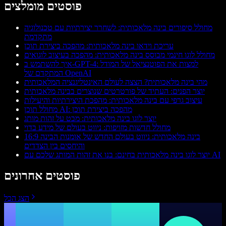
פוסטים מומלצים
מחולל סיפורים בינה מלאכותית: לשחרר יצירתיות עם טכנולוגיה
מתקדמת
עריכת וידאו בינה מלאכותית: מהפכה ביצירת תוכן
מחולל לוגו חינמי מבוסס בינה מלאכותית: מהפכה בעיצוב לוגואים
איך להשתמש ב-GPT-4: למצות את הפוטנציאל של המודל
המתקדם של OpenAI
מהי בינה מלאכותית? הצצה לעולם האינטליגנציה המלאכותית
יוצר הפנים: העתיד של פורטרטים שנוצרים בבינה מלאכותית
עיצוב גרפי עם בינה מלאכותית: מהפכת היצירתיות והיעילות
מחולל תוכן AI: מהפכה ביצירת תוכן
יוצר לוגו בינה מלאכותית: מבט על זהות מותג
מחולל חדשות מזויפות: ניווט בעולם של מידע בדוי
16:9 בינה מלאכותית: ניווט בעולם החדש של אומנות הבינה
והיחסים בין הצדדים
יוצר לוגו בינה מלאכותית בחינם: בנו את זהות המותג שלכם עם AI
פוסטים אחרונים
הצג הכל