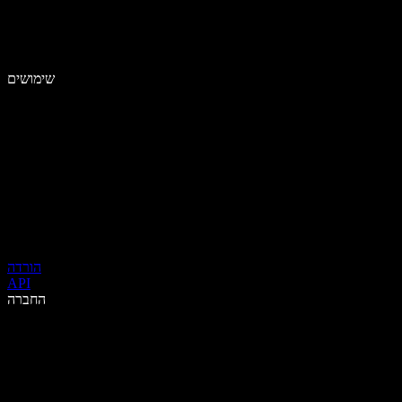
שימושים
הורדה
API
החברה