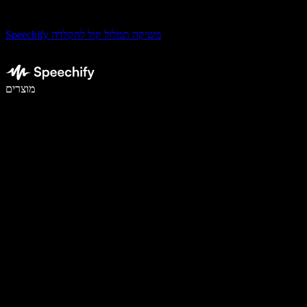
Speechify משיקה תמלול קול להקלדה
לכתוב פי 5 מהר יותר עם הכתבה קולית
מוצרים
למידע נוסף