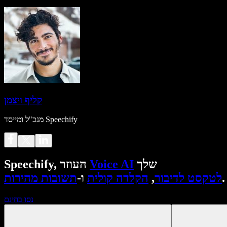
קליף ויצמן
מנכ"ל ומייסד Speechify
שלך
Voice AI
Speechify, העוזר
.
לטקסט לדיבור
,
הקלדה קולית
ו-
תשובות מהירות
נסו בחינם