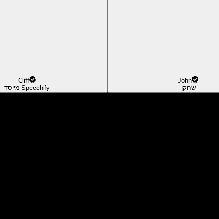
Cliff
John
שחקן
מייסד Speechify