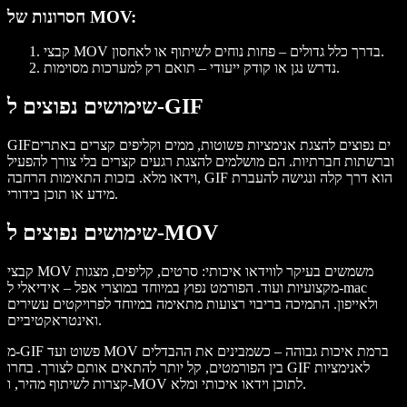
חסרונות של MOV:
קבצי MOV בדרך כלל גדולים – פחות נוחים לשיתוף או לאחסון.
נדרש נגן או קודק ייעודי – תואם רק למערכות מסוימות.
שימושים נפוצים ל-GIF
GIFים נפוצים להצגת אנימציות פשוטות, ממים וקליפים קצרים באתרים
וברשתות חברתיות. הם מושלמים להצגת רגעים קצרים בלי צורך להפעיל
וידאו מלא. בזכות התאימות הרחבה, GIF הוא דרך קלה ונגישה להעברת
מידע או תוכן בידורי.
שימושים נפוצים ל-MOV
קבצי MOV משמשים בעיקר לווידאו איכותי: סרטים, קליפים, מצגות
מקצועיות ועוד. הפורמט נפוץ במיוחד במוצרי אפל – אידיאלי ל-mac
ולאייפון. התמיכה בריבוי רצועות מתאימה במיוחד לפרויקטים עשירים
ואינטראקטיביים.
מ-GIF פשוט ועד MOV ברמת איכות גבוהה – כשמבינים את ההבדלים
בין הפורמטים, קל יותר להתאים אותם לצורך. בחרו GIF לאנימציות
קצרות לשיתוף מהיר, ו-MOV לתוכן וידאו איכותי ומלא.