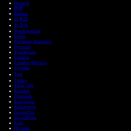
Deutsch
हिन्दी
Italiano
日本語
한국어
Norsk bokmål
Polski
Português Brasileiro
Русский
Українська
Español
Español (México)
Svenska
ไทย
Türkçe
Tiếng Việt
Română
Português
Български
ქართული
Slovenčina
Slovenščina
Eesti
Hrvatski