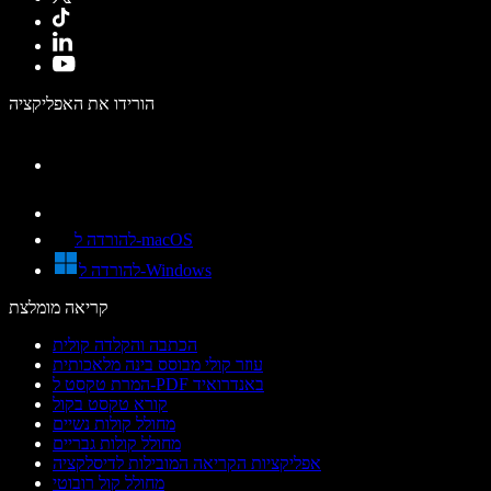
הורידו את האפליקציה
להורדה ל-macOS
להורדה ל-Windows
קריאה מומלצת
הכתבה והקלדה קולית
עוזר קולי מבוסס בינה מלאכותית
המרת טקסט ל-PDF באנדרואיד
קורא טקסט בקול
מחולל קולות נשיים
מחולל קולות גבריים
אפליקציות הקריאה המובילות לדיסלקציה
מחולל קול רובוטי