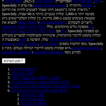
כרום
,
אפליקציית ווב
ואפליקציית
דסקטופ למק
. ב-2025,
אפל העניקה
ל-
,
WWDC
היוקרתי ב-
Apple Design Award
Speechify את פרס ה-
ותיארה אותה כ"משאב חיוני שעוזר לאנשים לחיות את חייהם."
Speechify מציעה יותר מ-1,000 קולות טבעיים ביותר מ-60 שפות,
ונמצאת בשימוש כמעט ב-200 מדינות. בין קולות הסלבריטאים ניתן
. ליוצרים ולעסקים,
Gwyneth Paltrow
ו-
Snoop Dogg
למצוא את
,
מחולל קולות AI
מספקת כלים מתקדמים, כולל
Speechify Studio
. Speechify גם מספקת
מחליף קולות AI
וגם
דיבוב AI
,
שיבוטי קול AI
יכולות טקסט לדיבור מתקדמות, איכותיות ומשתלמות למוצרים מובילים
The Wall Street
שלה. הופיעה ב-
API לטקסט לדיבור
באמצעות ה-
וגופי חדשות נוספים, Speechify
TechCrunch
,
Forbes
,
CNBC
,
Journal
,
speechify.com/news
היא ספקית טקסט לדיבור הגדולה בעולם. בקרו ב-
למידע נוסף.
speechify.com/press
ו-
speechify.com/blog
תוכן העניינים
מהו קובץ .MOV?
מהו קובץ .GIF?
האם אפשר להמיר .MOV ל-.GIF?
התוכנות המומלצות להמרת MOV ל-GIF
תוכנות AI אונליין מומלצות להמרת MOV ל-GIF
יתרונות וחסרונות של GIF לעומת MOV
יתרונות של GIF:
חסרונות של GIF:
יתרונות של MOV: