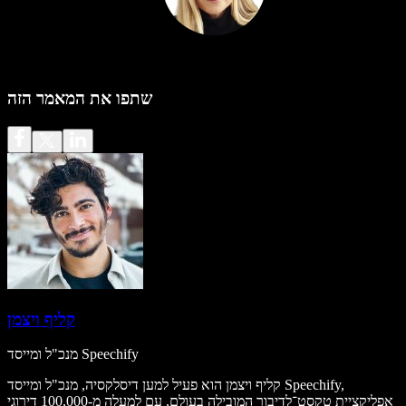
שתפו את המאמר הזה
קליף ויצמן
מנכ"ל ומייסד Speechify
קליף ויצמן הוא פעיל למען דיסלקסיה, מנכ"ל ומייסד Speechify,
אפליקציית טקסט־לדיבור המובילה בעולם, עם למעלה מ-100,000 דירוגי