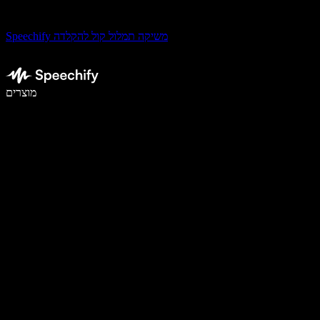
Speechify משיקה תמלול קול להקלדה
לכתוב פי 5 מהר יותר עם הכתבה קולית
מוצרים
למידע נוסף