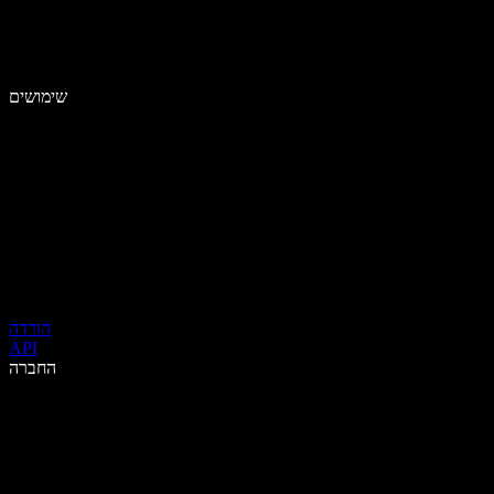
שימושים
הורדה
API
החברה