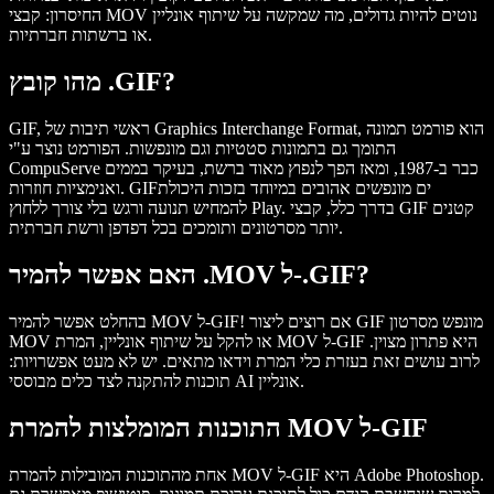
החיסרון: קבצי MOV נוטים להיות גדולים, מה שמקשה על שיתוף אונליין
או ברשתות חברתיות.
מהו קובץ .GIF?
GIF, ראשי תיבות של Graphics Interchange Format, הוא פורמט תמונה
התומך גם בתמונות סטטיות וגם מונפשות. הפורמט נוצר ע"י
CompuServe כבר ב-1987, ומאז הפך לנפוץ מאוד ברשת, בעיקר בממים
ואנימציות חוזרות. GIFים מונפשים אהובים במיוחד בזכות היכולת
להמחיש תנועה ורגש בלי צורך ללחוץ Play. בדרך כלל, קבצי GIF קטנים
יותר מסרטונים ותומכים בכל דפדפן ורשת חברתית.
האם אפשר להמיר .MOV ל-.GIF?
בהחלט אפשר להמיר MOV ל-GIF! אם רוצים ליצור GIF מונפש מסרטון
MOV או להקל על שיתוף אונליין, המרת MOV ל-GIF היא פתרון מצוין.
לרוב עושים זאת בעזרת כלי המרת וידאו מתאים. יש לא מעט אפשרויות:
תוכנות להתקנה לצד כלים מבוססי AI אונליין.
התוכנות המומלצות להמרת MOV ל-GIF
.
Adobe Photoshop
אחת מהתוכנות המובילות להמרת MOV ל-GIF היא