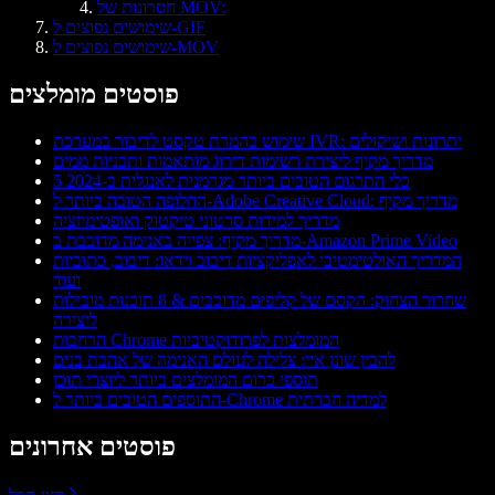
חסרונות של MOV:
שימושים נפוצים ל-GIF
שימושים נפוצים ל-MOV
פוסטים מומלצים
שימוש בהמרת טקסט לדיבור במערכת IVR: יתרונות ושיקולים
מדריך מקיף ליצירת רשימות דירוג מותאמות ותבניות ממים
5 כלי התרגום הטובים ביותר מגרמנית לאנגלית ב-2024
החלופה הטובה ביותר ל-Adobe Creative Cloud: מדריך מקיף
מדריך למידות סרטוני טיקטוק ואופטימיזציה
מדריך מקיף: צפייה באנימה מדובבת ב-Amazon Prime Video
המדריך האולטימטיבי לאפליקציות דיבוב וידאו: דיבוב, כתוביות
ועוד
שחרור הצחוק: הקסם של קליפים מדובבים & 8 תוכנות מובילות
ליצירה
הרחבות Chrome המומלצות לפרודוקטיביות
להבין שונן איי: צלילה לעולם האנימה של אהבת בנים
תוספי כרום המומלצים ביותר ליוצרי תוכן
התוספים הטובים ביותר ל-Chrome למדיה חברתית
פוסטים אחרונים