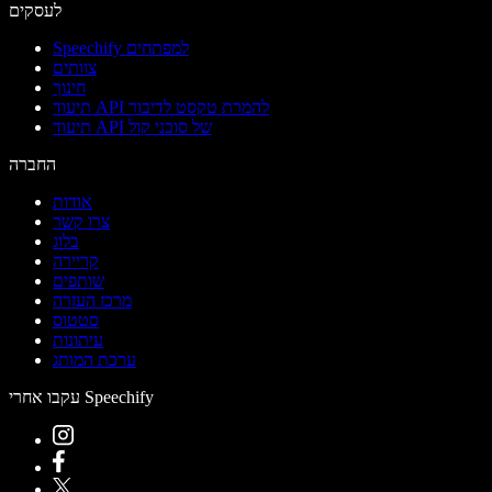
לעסקים
Speechify למפתחים
צוותים
חינוך
תיעוד API להמרת טקסט לדיבור
תיעוד API של סוכני קול
החברה
אודות
צרו קשר
בלוג
קריירה
שותפים
מרכז העזרה
סטטוס
עיתונות
ערכת המותג
עקבו אחרי Speechify