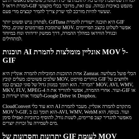
למרות שנחשבת קודם כול לתוכנת עריכת תמונות, פוטושופ מאפשרת גם
המרת וידאו ל-GIF מונפש באיכות גבוהה. עם זאת, מדובר בכלי מקצועי
שעשוי להיות מורכב למי שרק צריך להמיר קבצים מדי פעם.
היא תוכנה ייעודית להמרת GIF
GifTuna
לפתרון נגיש ופשוט יותר,
שתומכת בפורמטים שונים, כולל MOV. אפשר לשלוט בקצב הפריימים
ובגודל הווידאו במהלך ההמרה, דרך ממשק ידידותי ונוח במיוחד
למתחילים.
תוכנות AI אונליין מומלצות להמרת MOV ל-
GIF
. הכלי פועל בשלושה
Zamzar
אחת התוכנות המובילות להמרה אונליין היא
שלבים פשוטים: מעלים קובץ MOV, בוחרים פורמט GIF ולוחצים על
"המרה". הוא תומך במגוון גדול של סוגי קבצים כמו MOV, AVI, WMV,
MKV, FLV, MPEG-4 ועוד. אחרי ההמרה, אפשר להוריד את ה-GIF או
לשמור אותו ישירות ב-Google Drive או Dropbox.
הוא עוד כלי AI מתקדם להמרה אונליין. מעבר להמרת
CloudConvert
MOV ל-GIF, הוא תומך גם ב-AVI, WMV, WebM ועוד. בנוסף, הוא
מאפשר להגדיר קצב פריימים, לשנות גודל, להוסיף כתוביות ואפילו סימן
מים לשמירה על זכויות יוצרים.
יתרונות וחסרונות של GIF לעומת MOV