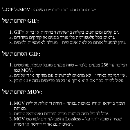
ל-GIF ול-MOV יש יתרונות וחסרונות ייחודיים משלהם.
יתרונות של GIF:
GIFים קלים ומשותפים בקלות ברשתות חברתיות או בדוא"ל.
נראים בכל פלטפורמה בלי צורך בנגנים או קודקים מיוחדים.
ניתן להפעיל אותם בלולאה אינסופית – מעולה לאנימציות ולממים.
חסרונות של GIF:
תמיכה עד 256 צבעים בלבד – טווח צבעים מוגבל לעומת פורמטים
כמו MOV.
אין תמיכה באודיו – לא מתאים לסרטונים עם מוזיקה או דיאלוגים.
קובץ GIF עלול להיות כבד אם הוא ארוך או בקצב פריימים גבוה.
יתרונות של MOV:
MOV תומך בווידאו ואודיו באיכות גבוהה – חוויה ויזואלית וקולית
מצוינת.
יכול להכיל כמה רצועות מדיה נפרדות ואינטראקטיביות.
MOV נחשב לעיתים לפורמט Lossless – שמירה טובה יותר על
האיכות גם אחרי דחיסה או המרה.