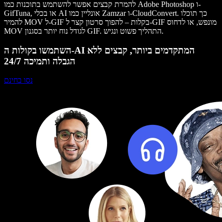
להמרת קבצים אפשר להשתמש בתוכנות כמו Adobe Photoshop ו-
GifTuna, או בכלי AI אונליין כמו Zamzar ו-CloudConvert. כך תוכלו
להמיר MOV ל-GIF בקלות – להפוך סרטון קצר ל-GIF מונפש, או לדחוס
MOV לגודל נוח יותר בסגנון GIF. התהליך פשוט ונגיש.
השתמשו בקולות ה-AI המתקדמים ביותר, קבצים ללא
הגבלה ותמיכה 24/7
נסו בחינם