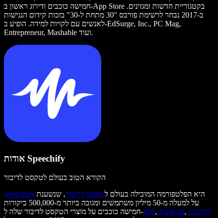
חמישה כוכבים ודירוג ראשון ב-App Store בקטגוריית חדשות ומגזינים.
ב-2017 נבחר לרשימת פורבס "30 מתחת ל-30" בזכות קידום הנגישות
לאנשים עם לקויות למידה. הופיע ב-EdSurge, Inc., PC Mag,
Entrepreneur, Mashable ועוד.
אודות Speechify
הקורא הטוב בעולם לטקסט לדיבור
היא הפלטפורמה המובילה בעולם ל
טקסט לדיבור
, שנשענת
Speechify
על למעלה מ-50 מיליון משתמשים ומגובה ביותר מ-500,000 ביקורות
הרחבת
,
Android
,
iOS
חמישה כוכבים על מוצרי הטקסט לדיבור שלה ל-