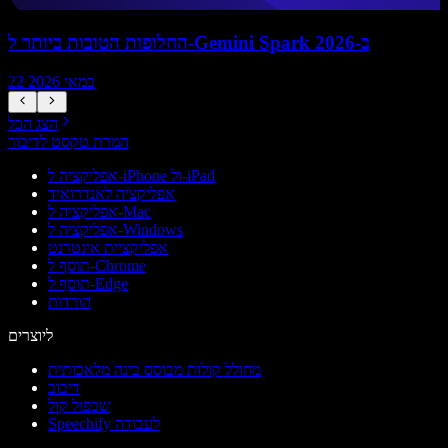
החלופות הטובות ביותר ל-Gemini Spark ב-2026
22 במאי 2026
הצג הכל
המרת טקסט לדיבור
אפליקציה ל-iPhone ול-iPad
אפליקציה לאנדרואיד
אפליקציה ל-Mac
אפליקציה ל-Windows
אפליקציית אינטרנט
תוסף ל-Chrome
תוסף ל-Edge
הורדות
ליוצרים
מחולל קולות מבוסס בינה מלאכותית
דיבוב
שכפול קול
Speechify לעבודה