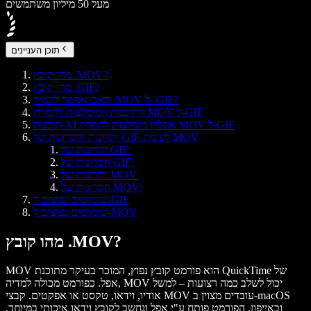
מעל 50 מיליון משתמשים
תוכן העניינים
מהו קובץ .MOV?
מהו קובץ .GIF?
האם אפשר להמיר .MOV ל-.GIF?
התוכנות המומלצות להמרת MOV ל-GIF
תוכנות AI אונליין מומלצות להמרת MOV ל-GIF
יתרונות וחסרונות של GIF לעומת MOV
יתרונות של GIF:
חסרונות של GIF:
יתרונות של MOV:
חסרונות של MOV:
שימושים נפוצים ל-GIF
שימושים נפוצים ל-MOV
מהו קובץ .MOV?
MOV הוא פורמט קובץ נפוץ, המוכר בעיקר מתוכנת QuickTime של
אפל. כפורמט מכולה למדיה, MOV יכול לשלב כמה רצועות – למשל
אודיו, וידאו, טקסט או אפקטים. קבצי MOV עובדים מצוין ב-macOS
ובאייפון. הפורמט פותח ע"י אפל ונחשב לקובץ וידאו איכותי במיוחד.