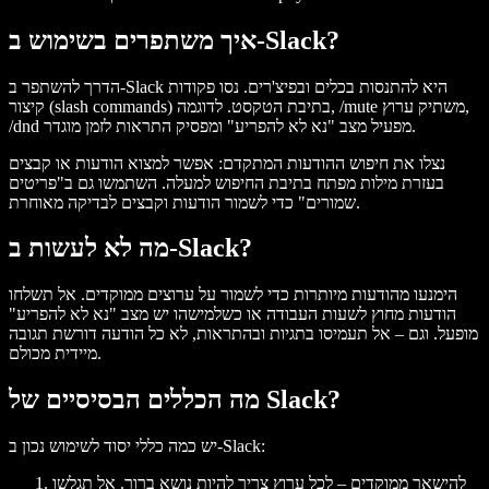
איך משתפרים בשימוש ב‑Slack?
הדרך להשתפר ב‑Slack היא להתנסות בכלים ובפיצ'רים. נסו פקודות
קיצור (slash commands) בתיבת הטקסט. לדוגמה, /mute משתיק ערוץ,
/dnd מפעיל מצב "נא לא להפריע" ומפסיק התראות לזמן מוגדר.
נצלו את חיפוש ההודעות המתקדם: אפשר למצוא הודעות או קבצים
בעזרת מילות מפתח בתיבת החיפוש למעלה. השתמשו גם ב"פריטים
שמורים" כדי לשמור הודעות וקבצים לבדיקה מאוחרת.
מה לא לעשות ב‑Slack?
הימנעו מהודעות מיותרות כדי לשמור על ערוצים ממוקדים. אל תשלחו
הודעות מחוץ לשעות העבודה או כשלמישהו יש מצב "נא לא להפריע"
מופעל. וגם – אל תעמיסו בתגיות ובהתראות, לא כל הודעה דורשת תגובה
מיידית מכולם.
מה הכללים הבסיסיים של Slack?
יש כמה כללי יסוד לשימוש נכון ב‑Slack:
להישאר ממוקדים – לכל ערוץ צריך להיות נושא ברור. אל תגלשו