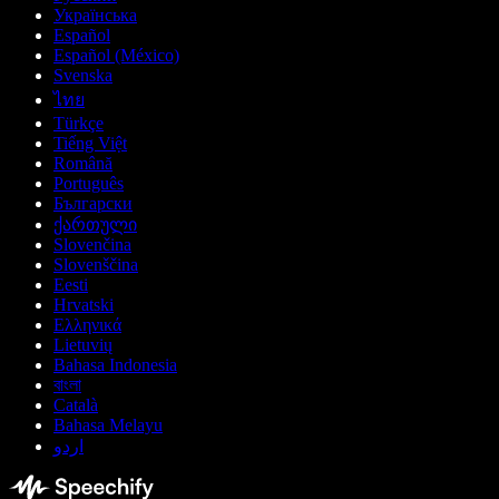
Українська
Español
Español (México)
Svenska
ไทย
Türkçe
Tiếng Việt
Română
Português
Български
ქართული
Slovenčina
Slovenščina
Eesti
Hrvatski
Ελληνικά
Lietuvių
Bahasa Indonesia
বাংলা
Català
Bahasa Melayu
اردو