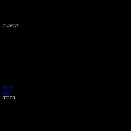
שימושים
הורדה
API
החברה