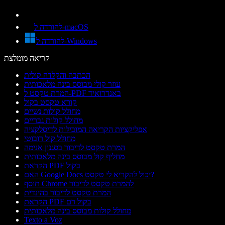
להורדה ל-macOS
להורדה ל-Windows
קריאה מומלצת
הכתבה והקלדה קולית
עוזר קולי מבוסס בינה מלאכותית
המרת טקסט ל-PDF באנדרואיד
קורא טקסט בקול
מחולל קולות נשיים
מחולל קולות גבריים
אפליקציות הקריאה המובילות לדיסלקציה
מחולל קול רובוטי
המרת טקסט לדיבור בסגנון אנימה
מחליף קול מבוסס בינה מלאכותית
הקראת PDF בקול
האם Google Docs יכול להקריא לי טקסט?
תוסף Chrome להמרת טקסט לדיבור
המרת טקסט לדיבור בהינדית
הקראת PDF בקול רם
מחולל קולות מבוסס בינה מלאכותית
Texto a Voz