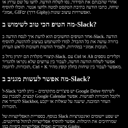
אחרי שהבנתם את הסידור, נסו לשלוח הודעה. לחצו על שם ערוץ או
שיחה, כתבו הודעה בתיבת הטקסט למטה ולחצו אנטר. תוכלו להוסיף
אמוג'י, GIFים (דרך Giphy) ואפשרויות עיצוב שונות.
מה הטיפ הכי טוב לשימוש ב‑Slack?
אחד הטיפים החשובים הוא לדעת איך לנסח הודעה ב‑Slack. הודעה
ברורה עושה את כל ההבדל. למדו להשתמש בעיצוב להדגשה, להוסיף
תגובות אמוג׳י במהירות, ולצמיד הודעות חשובות לראש הערוץ.
קיצורי מקלדת הם יתרון גדול ב‑Slack. עם Ctrl או Alt וקלידים נוספים
אפשר לשלוח הודעה חדשה, לעבור בין ערוצים שלא נקראו ולהגדיר
תזכורות. לדוגמה, Ctrl + K מאפשר לעבור בין שיחות בחלון קופץ מהיר.
מה אפשר לעשות מגניב ב‑Slack?
ל‑Slack יש פיצ'רים מתקדמים – ניתן לחבר Google Drive לשיתוף
קבצים, לסנכרן עם Google Calendar ולקבל תזכורות לפגישות. אפשר
להגדיר את Slackbot, העוזר המובנה, שיענה על שאלות או יקבע
תזכורות.
בנוסף, בספריית האפליקציות של Slack יש שפע יישומים ואינטגרציות
שמרחיבים את היכולות. אפשר להוסיף אפליקציות לניהול פרויקטים,
אישורים ואפילו אפליקציות כיפיות כמו Giphy.