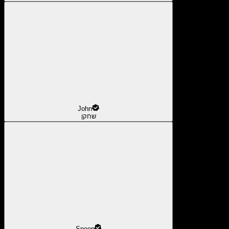
John
שחקן
Snoop