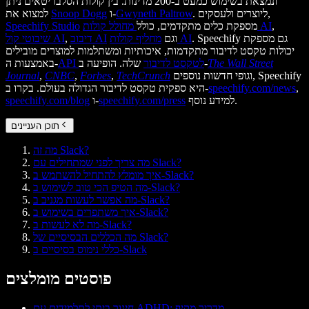
ונמצאת בשימוש כמעט ב-200 מדינות. בין קולות הסלבריטאים ניתן
. ליוצרים ולעסקים,
Gwyneth Paltrow
ו-
Snoop Dogg
למצוא את
,
מחולל קולות AI
מספקת כלים מתקדמים, כולל
Speechify Studio
. Speechify גם מספקת
מחליף קולות AI
וגם
דיבוב AI
,
שיבוטי קול AI
יכולות טקסט לדיבור מתקדמות, איכותיות ומשתלמות למוצרים מובילים
The Wall Street
שלה. הופיעה ב-
API לטקסט לדיבור
באמצעות ה-
וגופי חדשות נוספים, Speechify
TechCrunch
,
Forbes
,
CNBC
,
Journal
,
speechify.com/news
היא ספקית טקסט לדיבור הגדולה בעולם. בקרו ב-
למידע נוסף.
speechify.com/press
ו-
speechify.com/blog
תוכן העניינים
מה זה Slack?
מה צריך לפני שמתחילים עם Slack?
איך מומלץ להתחיל להשתמש ב‑Slack?
מה הטיפ הכי טוב לשימוש ב‑Slack?
מה אפשר לעשות מגניב ב‑Slack?
איך משתפרים בשימוש ב‑Slack?
מה לא לעשות ב‑Slack?
מה הכללים הבסיסיים של Slack?
כללי נימוס בסיסיים ב‑Slack
פוסטים מומלצים
חינוך ביתי לתלמידים עם ADHD: מדריך מקיף