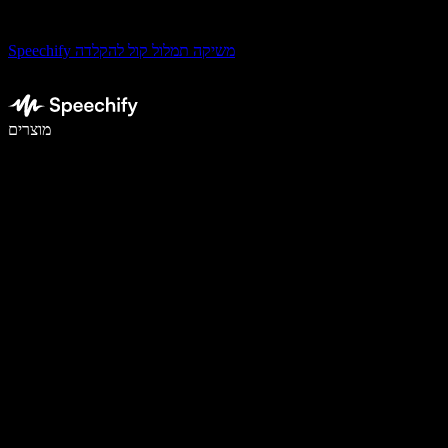
Speechify משיקה תמלול קול להקלדה
לכתוב פי 5 מהר יותר עם הכתבה קולית
מוצרים
למידע נוסף