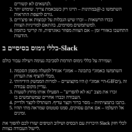
לנושאים לא קשורים.
השתמשו ב‑@במתינות – תייגו רק כשבאמת צריך. שימוש יתר
גורם להצפת התראות.
כבדו הרשאות – זכרו שיש הגבלות על קבוצות או פיצ'רים
למשתמשים מסוימים, בהתאם למדיניות הצוות.
התחשבו באזורי זמן – אם הצוות מפוזר גאוגרפית, זה קריטי בתזמון
הודעות.
כללי נימוס בסיסיים ב‑Slack
שמירה על כללי נימוס תורמת לסביבה נעימה ויעילה עבור כולם:
השתמשו באמוג'י בתבונה – אמוג'י אגודל למעלה מסמן הסכמה
מבלי להציף את הערוץ.
היו מקצועיים – למרות הממשק הידידותי (היי אמוג'י ו‑GIFים), זה
עדיין מקום עבודה.
זכרו את מצב "נא לא להפריע" – הפעילו אותו מחוץ לשעות
העבודה וכבדו אחרים שמשתמשים בו.
כתבו בתמציתיות – מסר ברור וקצר עדיף. השתדלו לקצר ולדייק.
אל תיעלמו – אם אתם עסוקים, סמנו סטטוס שמראה מתי תהיו
זמינים.
היכרות עם הבסיס ושילוב הטיפים יעזרו לכם להפוך את Slack לכלי חזק
לייעול העבודה בצוות.