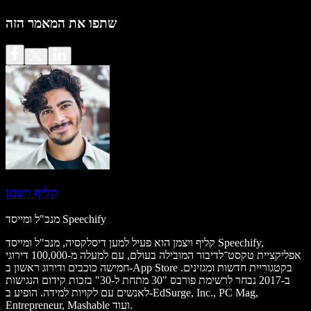
שתפו את המאמר הזה
קליף ויצמן
מנכ"ל ומייסד Speechify
קליף ויצמן הוא פעיל למען דיסלקסיה, מנכ"ל ומייסד Speechify,
אפליקציית טקסט־לדיבור המובילה בעולם, עם למעלה מ-100,000 דירוגי
חמישה כוכבים ודירוג ראשון ב-App Store בקטגוריית חדשות ומגזינים.
ב-2017 נבחר לרשימת פורבס "30 מתחת ל-30" בזכות קידום הנגישות
לאנשים עם לקויות למידה. הופיע ב-EdSurge, Inc., PC Mag,
Entrepreneur, Mashable ועוד.