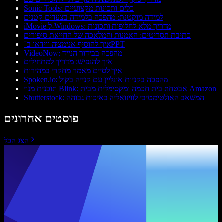
Sonic Tools: כלים ותכונות מקצועיים
למידה מוקטנת: מהפכה בלמידה בצעדים קטנים
iMovie ל-Windows: מדריך מלא לחלופות ותכונות
כתיבת תסריטים: האמנות והמלאכה של החייאת סיפורים
איך להוסיף אנימציה ווידאו ב־PPT
VideoNow: מהפכה בבידור הנייד
איך להנפיש: מדריך למתחילים
איך לסיים מאמר מחקרי במהירות
Spoken.io: מהפכה בקניות אונליין עם קנייה בקול
תוכנית מנוי Blink: אבטחת בית חכמה ומקסימלית מבית Amazon
Shutterstock: המשאב האולטימטיבי לוויזואליה באיכות גבוהה
פוסטים אחרונים
הצג הכל