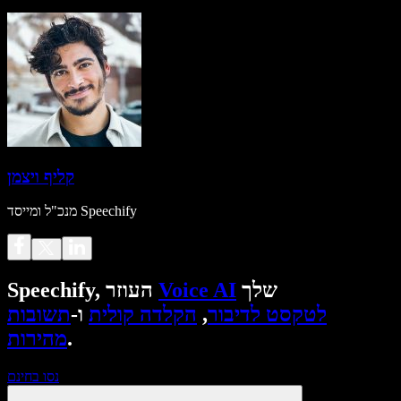
קליף ויצמן
מנכ"ל ומייסד Speechify
שלך
Voice AI
Speechify, העוזר
לטקסט לדיבור
,
הקלדה קולית
ו-
תשובות
.
מהירות
נסו בחינם