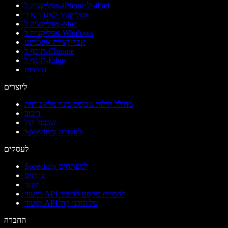
אפליקציה ל-iPhone ול-iPad
אפליקציה לאנדרואיד
אפליקציה ל-Mac
אפליקציה ל-Windows
אפליקציית אינטרנט
תוסף ל-Chrome
תוסף ל-Edge
הורדות
ליוצרים
מחולל קולות מבוסס בינה מלאכותית
דיבוב
שכפול קול
Speechify לעבודה
לעסקים
Speechify למפתחים
צוותים
חינוך
תיעוד API להמרת טקסט לדיבור
תיעוד API של סוכני קול
החברה