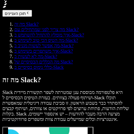
תוכן העניינים
מה זה Slack?
מה צריך לפני שמתחילים עם Slack?
איך מומלץ להתחיל להשתמש ב‑Slack?
מה הטיפ הכי טוב לשימוש ב‑Slack?
מה אפשר לעשות מגניב ב‑Slack?
איך משתפרים בשימוש ב‑Slack?
מה לא לעשות ב‑Slack?
מה הכללים הבסיסיים של Slack?
כללי נימוס בסיסיים ב‑Slack
מה זה Slack?
Slack היא פלטפורמה מבוססת ענן שמטרתה לשפר תקשורת מיידית
ושיתוף פעולה בצוותים. בעזרת הטיפים הבסיסיים ל‑Slack תוכלו
להסתדר כבר בשבוע הראשון. זו סביבת עבודה דיגיטלית שמאפשרת
שליחת הודעות, פתיחת ערוצים לפי פרויקטים או צוותים, ושיתוף קבצים
בקלות. Slack מציעה הרבה מעבר להודעות – יש אינספור יישומים,
אינטגרציות וכלים שמייעלים עבודת צוות ומשפרים פרודוקטיביות.