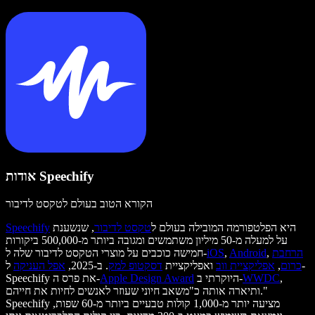
אודות Speechify
הקורא הטוב בעולם לטקסט לדיבור
היא הפלטפורמה המובילה בעולם ל
טקסט לדיבור
, שנשענת
Speechify
על למעלה מ-50 מיליון משתמשים ומגובה ביותר מ-500,000 ביקורות
הרחבת
,
Android
,
iOS
חמישה כוכבים על מוצרי הטקסט לדיבור שלה ל-
כרום
,
אפליקציית ווב
ואפליקציית
דסקטופ למק
. ב-2025,
אפל העניקה
ל-
,
WWDC
היוקרתי ב-
Apple Design Award
Speechify את פרס ה-
ותיארה אותה כ"משאב חיוני שעוזר לאנשים לחיות את חייהם."
Speechify מציעה יותר מ-1,000 קולות טבעיים ביותר מ-60 שפות,