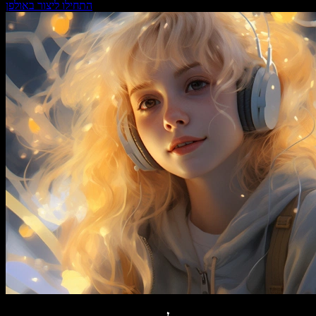
התחילו ליצור באולפן