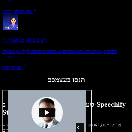
שלכם.
צפו באולפן וידאו
דיבוב בינה מלאכותית
בלחיצה, המירו כל וידאו לכל שפה. התאמה חכמה לקול, אינטונציה
ומהירות.
צפו בדיבוב
תנסו בעצמכם
טעימה קטנה ממה שתוכלו ליצור ב-Speechify
Studio.
צרו קריינות, הוסיפו תמונות ללא זכויות, אודיו, סרטונים ושיבוט קול –
לפרויקטים קוליים־חזותיים מושלמים.