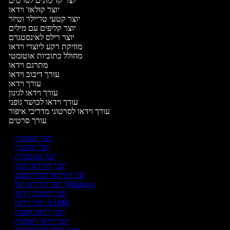
יוצר קדימונים לסרטים
יוצר קולאז' וידאו
יוצר קטעי טריילר וטיזר
יוצר קליפים עם מילים
יוצר רילס לאינסטגרם
מוזיקת רקע ליוצרי וידאו
מחולל כתוביות אוטומטי
מתרגם וידאו
עורך דיבוב וידאו
עורך וידאו
עורך וידאו לגינון
עורך וידאו לכושר גופני
עורך וידאו לסרטוני מדריכי איפור
עורך סרטים
יוצר אאוטרו
יוצר אינטרו
יוצר אנימציות
יוצר הווידאו למק
יוצר הווידאו לפודקאסט
יוצר הווידאו של Windows
יוצר הזמנות וידאו
יוצר וידאו ASMR
יוצר וידאו אופנה
יוצר וידאו לאמנות