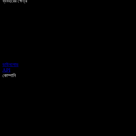
ব্যবহারের ক্ষেত্র
ডাউনলোড
API
কোম্পানি