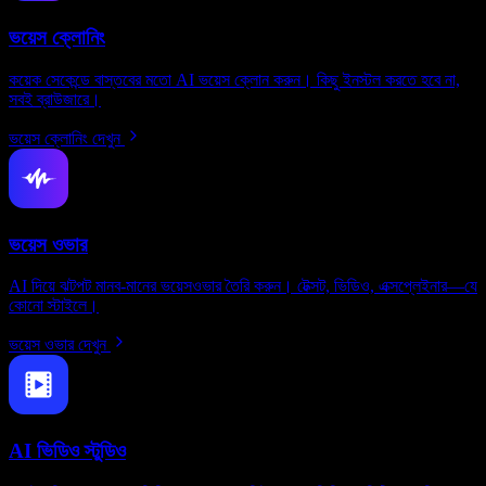
ভয়েস ক্লোনিং
কয়েক সেকেন্ডে বাস্তবের মতো AI ভয়েস ক্লোন করুন। কিছু ইনস্টল করতে হবে না,
সবই ব্রাউজারে।
ভয়েস ক্লোনিং দেখুন
ভয়েস ওভার
AI দিয়ে ঝটপট মানব-মানের ভয়েসওভার তৈরি করুন। টেক্সট, ভিডিও, এক্সপ্লেইনার—যে
কোনো স্টাইলে।
ভয়েস ওভার দেখুন
AI ভিডিও স্টুডিও