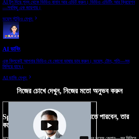
AI টুল দিয়ে শূন্য থেকে ভিডিও বানান আর এডিট করুন। ভিডিও এডিটিং আর ক্রিয়েশন
—সবকিছু এক জায়গায়।
ভয়েস স্টুডিও দেখুন
AI ডাবিং
এক ক্লিকেই আপনার ভিডিও যে কোনো ভাষায় ডাব করুন। ভয়েস, টোন, গতি—সব
মিলিয়ে যাবে।
AI ডাবিং দেখুন
নিজের চোখে দেখুন, নিজের মতো অনুভব করুন
Speechify Studio দিয়ে কী কী করতে পারবেন, তার
কয়েকটা উদাহরণ দেখুন
ভয়েসওভার, রয়্যালটি-ফ্রি ছবি, অডিও, ভিডিও যোগ, নিজের ভয়েস ক্লোন—সব মিলিয়ে