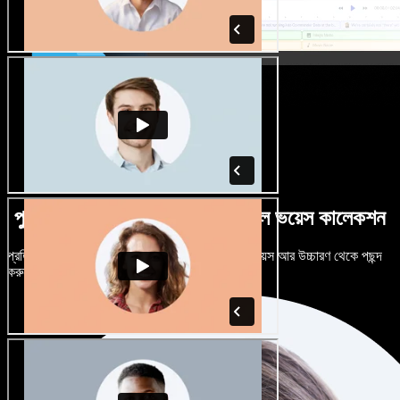
পুরুষ-নারী ভেদে নানান উচ্চারণে বিশাল ভয়েস কালেকশন
প্রতিটি প্রজেক্টকে আলাদা শোনাতে দিন। শত শত AI ভয়েস আর উচ্চারণ থেকে পছন্দ
করুন, নিজের মতো টিউন করুন।