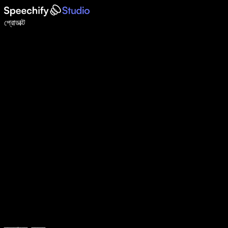
ভয়েস টাইপিং দিয়ে ৫ গুণ দ্রুত লিখুন
প্রোডাক্ট
আরও জানুন