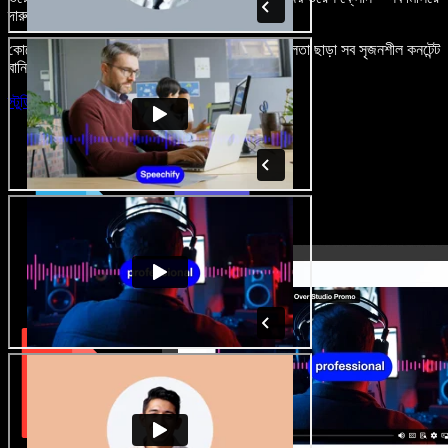
দারুণ মনে রাখার মতো অডিও-ভিডিও প্রজেক্ট বানান।
কোনো শেখার ঝামেলা নেই, শুধু ব্রাউজারে খুলুন—আর দুর্বলতা ছাড়া সব সৃজনশীল কনটেন্ট
বানিয়ে ফেলুন।
স্টুডিও চালু করুন