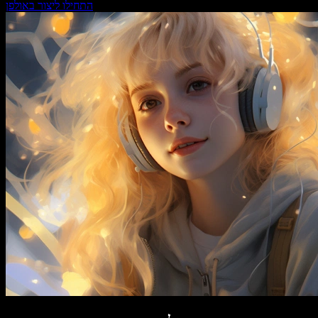
התחילו ליצור באולפן