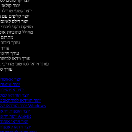
יוצר קדימונים ל
יוצר קולאז'
יוצר קטעי טריילר 
יוצר קליפים עם 
יוצר רילס לאינ
מוזיקת רקע ליוצרי 
מחולל כתוביות או
מתרגם 
עורך דיבוב
עורך 
עורך וידאו 
עורך וידאו לכושר
עורך וידאו לסרטוני מדריכי 
עורך 
יוצר אאוטרו
יוצר אינטרו
יוצר אנימציות
יוצר הווידאו למק
יוצר הווידאו לפודקאסט
יוצר הווידאו של Windows
יוצר הזמנות וידאו
יוצר וידאו ASMR
יוצר וידאו אופנה
יוצר וידאו לאמנות