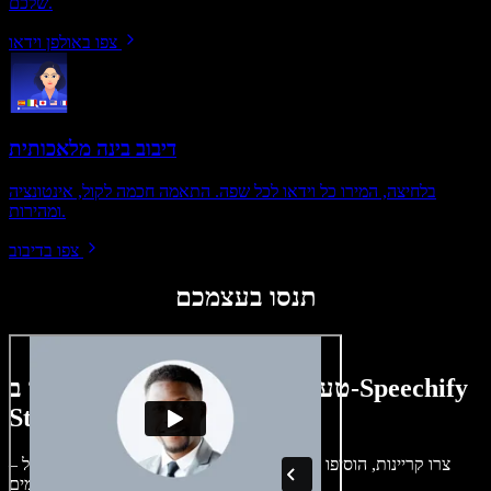
שלכם.
צפו באולפן וידאו
דיבוב בינה מלאכותית
בלחיצה, המירו כל וידאו לכל שפה. התאמה חכמה לקול, אינטונציה
ומהירות.
צפו בדיבוב
תנסו בעצמכם
טעימה קטנה ממה שתוכלו ליצור ב-Speechify
Studio.
צרו קריינות, הוסיפו תמונות ללא זכויות, אודיו, סרטונים ושיבוט קול –
לפרויקטים קוליים־חזותיים מושלמים.