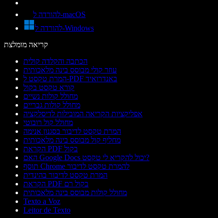
להורדה ל-macOS
להורדה ל-Windows
קריאה מומלצת
הכתבה והקלדה קולית
עוזר קולי מבוסס בינה מלאכותית
המרת טקסט ל-PDF באנדרואיד
קורא טקסט בקול
מחולל קולות נשיים
מחולל קולות גבריים
אפליקציות הקריאה המובילות לדיסלקציה
מחולל קול רובוטי
המרת טקסט לדיבור בסגנון אנימה
מחליף קול מבוסס בינה מלאכותית
הקראת PDF בקול
האם Google Docs יכול להקריא לי טקסט?
תוסף Chrome להמרת טקסט לדיבור
המרת טקסט לדיבור בהינדית
הקראת PDF בקול רם
מחולל קולות מבוסס בינה מלאכותית
Texto a Voz
Leitor de Texto