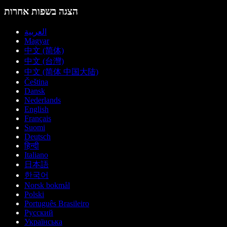
הצגה בשפות אחרות
العربية
Magyar
中文 (简体)
中文 (台灣)
中文 (简体 中国大陆)
Čeština
Dansk
Nederlands
English
Français
Suomi
Deutsch
हिन्दी
Italiano
日本語
한국어
Norsk bokmål
Polski
Português Brasileiro
Русский
Українська