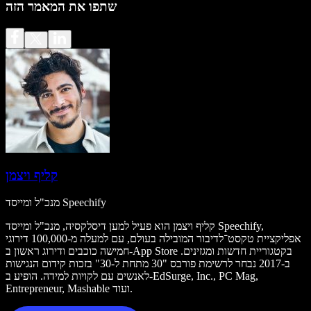
שתפו את המאמר הזה
קליף ויצמן
מנכ"ל ומייסד Speechify
קליף ויצמן הוא פעיל למען דיסלקסיה, מנכ"ל ומייסד Speechify,
אפליקציית טקסט־לדיבור המובילה בעולם, עם למעלה מ-100,000 דירוגי
חמישה כוכבים ודירוג ראשון ב-App Store בקטגוריית חדשות ומגזינים.
ב-2017 נבחר לרשימת פורבס "30 מתחת ל-30" בזכות קידום הנגישות
לאנשים עם לקויות למידה. הופיע ב-EdSurge, Inc., PC Mag,
Entrepreneur, Mashable ועוד.