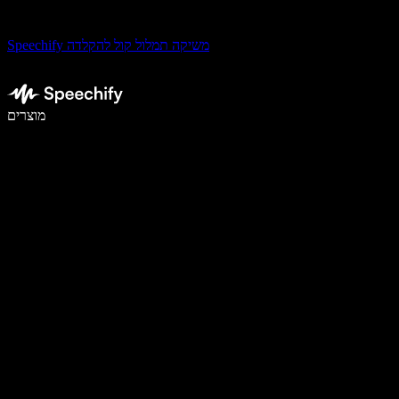
Speechify משיקה תמלול קול להקלדה
לכתוב פי 5 מהר יותר עם הכתבה קולית
מוצרים
למידע נוסף