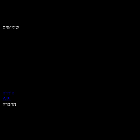
שימושים
הורדה
API
החברה