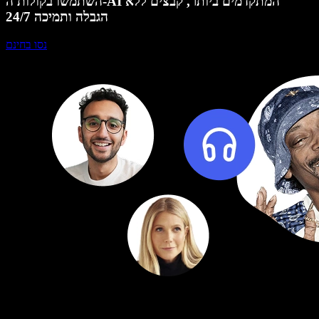
השתמשו בקולות ה-AI המתקדמים ביותר, קבצים ללא
הגבלה ותמיכה 24/7
נסו בחינם