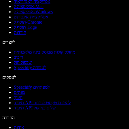
אפליקציה לאנדרואיד
אפליקציה ל-Mac
אפליקציה ל-Windows
אפליקציית אינטרנט
תוסף ל-Chrome
תוסף ל-Edge
הורדות
ליוצרים
מחולל קולות מבוסס בינה מלאכותית
דיבוב
שכפול קול
Speechify לעבודה
לעסקים
Speechify למפתחים
צוותים
חינוך
תיעוד API להמרת טקסט לדיבור
תיעוד API של סוכני קול
החברה
אודות