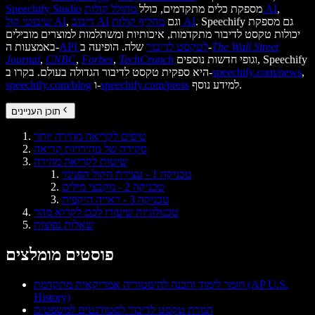
,
מחולל קולות AI
מספקת כלים מתקדמים, כולל
Speechify Studio
. Speechify גם מספקת
מחליף קולות AI
וגם
דיבוב AI
,
שיבוטי קול AI
יכולות טקסט לדיבור מתקדמות, איכותיות ומשתלמות למוצרים מובילים
The Wall Street
שלה. הופיעה ב-
API לטקסט לדיבור
באמצעות ה-
וגופי חדשות נוספים, Speechify
TechCrunch
,
Forbes
,
CNBC
,
Journal
,
speechify.com/news
היא ספקית טקסט לדיבור הגדולה בעולם. בקרו ב-
למידע נוסף.
speechify.com/press
ו-
speechify.com/blog
תוכן העניינים
טיפים לקריאה מהירה יותר
סקירה של מהירויות קריאה
שיטות לקריאה מהירה
טכניקה 1 - עצירת הקול הפנימי
טכניקה 2 - מקבצי מילים
טכניקה 3 - ראייה היקפית
טכנולוגיות שיעזרו לכם לקרוא מהר
שאלות נפוצות
פוסטים מומלצים
חומר לימוד והכנה להיסטוריה אמריקאית מתקדמת (AP U.S.
History)
המרת טקסט לדיבור לסטודנטים למשפטים