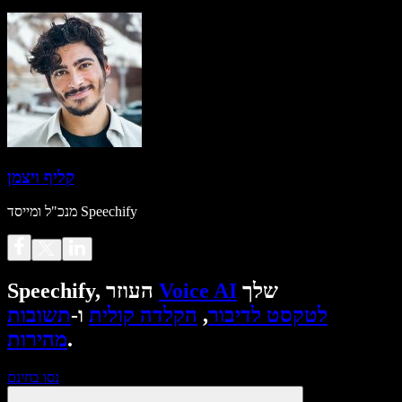
קליף ויצמן
מנכ"ל ומייסד Speechify
שלך
Voice AI
Speechify, העוזר
לטקסט לדיבור
,
הקלדה קולית
ו-
תשובות
.
מהירות
נסו בחינם