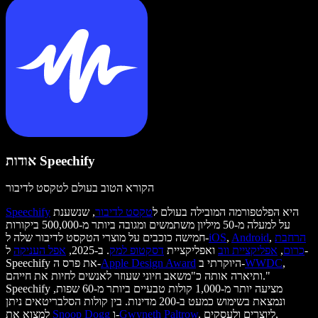
אודות Speechify
הקורא הטוב בעולם לטקסט לדיבור
היא הפלטפורמה המובילה בעולם ל
טקסט לדיבור
, שנשענת
Speechify
על למעלה מ-50 מיליון משתמשים ומגובה ביותר מ-500,000 ביקורות
הרחבת
,
Android
,
iOS
חמישה כוכבים על מוצרי הטקסט לדיבור שלה ל-
כרום
,
אפליקציית ווב
ואפליקציית
דסקטופ למק
. ב-2025,
אפל העניקה
ל-
,
WWDC
היוקרתי ב-
Apple Design Award
Speechify את פרס ה-
ותיארה אותה כ"משאב חיוני שעוזר לאנשים לחיות את חייהם."
Speechify מציעה יותר מ-1,000 קולות טבעיים ביותר מ-60 שפות,
ונמצאת בשימוש כמעט ב-200 מדינות. בין קולות הסלבריטאים ניתן
. ליוצרים ולעסקים,
Gwyneth Paltrow
ו-
Snoop Dogg
למצוא את