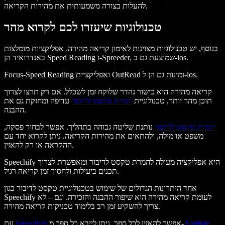
להעלות בצורה משמעותית את מהירות הקריאה.
טכנולוגיות שיעזרו לכם לקרוא מהר
בנוסף, יש טכנולוגיות מצוינות לאימון קריאה מהירה. אפליקציות מומלצות
באנדרואיד הן Speed Reading ו-Spreeder, שמוצעת גם ב-ios.
Focus-Speed Reading ואפליקציית OutRead זמינות גם הן ל-ios.
קריאה מהירה היא כישור נהדר שלוקח זמן לשכלל. אם רק תרצו לצרוך
תוכן מהר יותר, טכנולוגיית
המרת טקסט לדיבור
עדיפה ומחזקת גם את
ההבנה.
המרת טקסט לדיבור
נותנת שליטה גבוהה בתהליך. אפשר לבחור פסקה,
משפט או מילה, ולהתאים את מהירות הקריאה. ניתן לקרוא יחד עם
ההקראה או רק להאזין.
Speechify היא אפליקציה מעולה להמרת טקסט לדיבור ומאפשרת לצרוך
תכנים ביעילות ולחסוך זמן קריאה רגיל.
אחד היתרונות הגדולים של שימוש בטכנולוגיית טקסט לדיבור כגון
Speechify לעומת קריאה מהירה הוא שיפור ההבנה והזכירה. וגם – לא
צריך להשקיע זמן רב בלימוד טכניקות קריאה מהירה.
Audible
אפשר להאזין לכל ספר. ניתן לייבא כל ספר מ-
Speechify
עם