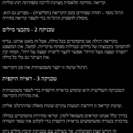
קריאה. מוזיקה קלאסית מצוינת לריכוז ומפחיתה תת-קוליות.
הרגל נוסף – תזוזת שפתיים בזמן הקריאה (וקליזציה) – מפריע גם הוא.
מומלץ להפסיק הרגל זה כדי לשפר קריאה מהירה.
טכניקה 2 - מקבצי מילים
בקריאה רגילה אנו מתמקדים בכל מילה, אבל זה מאט אותנו. עדיף
להתמקד בקבוצות של מילים ובמילות מפתח עיקריות. למשל, את המשפט
“הפרה קפצה מעל הירח” אפשר לקצר ל“פרה קפצה על ירח”. המוח יבין
את העיקר גם בלי כל מילה.
תרגול שיטה זו יקצר משמעותית את זמן הקריאה.
טכניקה 3 - ראייה היקפית
הטכניקה השלישית היא שימוש בראייה היקפית כדי לשפר משמעותית
את מהירות הקריאה.
שיטת קריאה זו דורשת תנועות עיניים שונות מאלה שהתרגלנו אליהן.
בדרך כלל אנחנו קוראים משמאל לימין. קוראי מהירות מתמקדים במילה
מרכזית בשורה ומשתמשים בראייה היקפית כדי לקלוט את שאר השורה.
זה דורש קצת הסתגלות, אך בשילוב עם טכניקת קיבוץ מילים ניתן