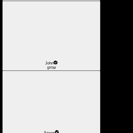
John
שחקן
Snoop