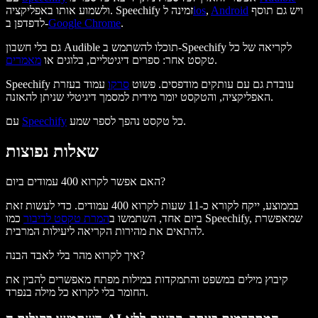
ויש גם תוסף
Android
,
ios
ולשמוע אותו באפליקציה. Speechify זמינה ל
.
Google Chrome
לדפדפן ב-
גם בלי חשבון Audible תוכלו להשתמש ב-Speechify לקריאה של כל
.
טקסט אחר: ספרים דיגיטליים, בלוגים או
מאמרים
Speechify עובדת גם עם עותקים מודפסים. פשוט
סרקו
עמוד בעזרת
האפליקציה, והטקסט יומר מידית למסמך דיגיטלי שניתן להאזנה.
כל טקסט נהפך לספר שמע.
Speechify
עם
שאלות נפוצות
האם אפשר לקרוא 400 עמודים ביום?
בממוצע, ייקח לקורא כ-11 שעות לקרוא 400 עמודים. כדי לעשות זאת
ביום אחד, השתמשו ב
המרת טקסט לדיבור
כמו Speechify, שמאפשרת
להתאים את מהירות הקריאה ליעילות המרבית.
איך לקרוא מהר בלי לאבד הבנה?
קיבוץ מילים במשפט והתמקדות במילות מפתח מאפשרים להבין את
החומר בלי לקרוא כל מילה בנפרד.