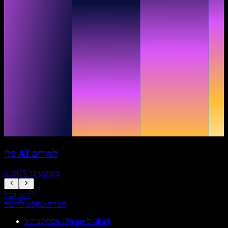
כלי AI למורים
4 באוקטובר 2025
הצג הכל
המרת טקסט לדיבור
אפליקציה ל-iPhone ול-iPad