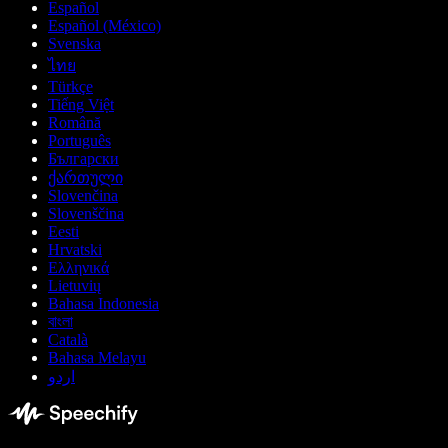
Español
Español (México)
Svenska
ไทย
Türkçe
Tiếng Việt
Română
Português
Български
ქართული
Slovenčina
Slovenščina
Eesti
Hrvatski
Ελληνικά
Lietuvių
Bahasa Indonesia
বাংলা
Català
Bahasa Melayu
اردو