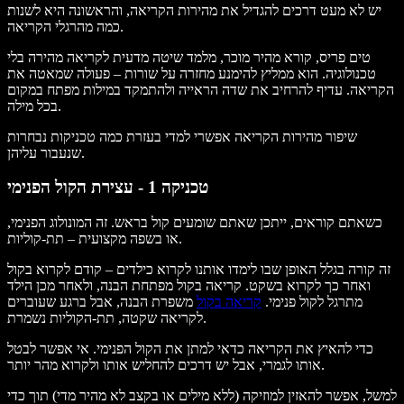
יש לא מעט דרכים להגדיל את מהירות הקריאה, והראשונה היא לשנות
כמה מהרגלי הקריאה.
טים פריס, קורא מהיר מוכר, מלמד שיטה מדעית לקריאה מהירה בלי
טכנולוגיה. הוא ממליץ להימנע מחזרה על שורות – פעולה שמאטה את
הקריאה. עדיף להרחיב את שדה הראייה ולהתמקד במילות מפתח במקום
בכל מילה.
שיפור מהירות הקריאה אפשרי למדי בעזרת כמה טכניקות נבחרות
שנעבור עליהן.
טכניקה 1 - עצירת הקול הפנימי
כשאתם קוראים, ייתכן שאתם שומעים קול בראש. זה המונולוג הפנימי,
או בשפה מקצועית – תת-קוליות.
זה קורה בגלל האופן שבו לימדו אותנו לקרוא כילדים – קודם לקרוא בקול
ואחר כך לקרוא בשקט. קריאה בקול מפתחת הבנה, ולאחר מכן הילד
מתרגל לקול פנימי.
קריאה בקול
משפרת הבנה, אבל ברגע שעוברים
לקריאה שקטה, תת-הקוליות נשמרת.
כדי להאיץ את הקריאה כדאי למתן את הקול הפנימי. אי אפשר לבטל
אותו לגמרי, אבל יש דרכים להחליש אותו ולקרוא מהר יותר.
למשל, אפשר להאזין למוזיקה (ללא מילים או בקצב לא מהיר מדי) תוך כדי