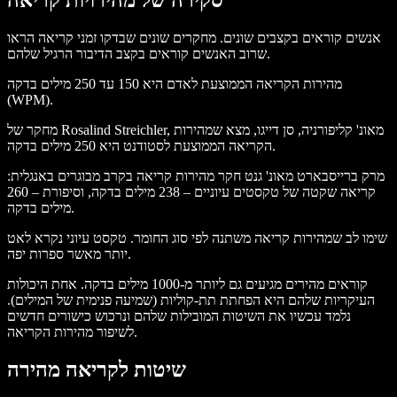
סקירה של מהירויות קריאה
אנשים קוראים בקצבים שונים. מחקרים שונים שבדקו זמני קריאה הראו
שרוב האנשים קוראים בקצב הדיבור הרגיל שלהם.
מהירות הקריאה הממוצעת לאדם היא 150 עד 250 מילים בדקה
(WPM).
מחקר של Rosalind Streichler, מאונ' קליפורניה, סן דייגו, מצא שמהירות
הקריאה הממוצעת לסטודנט היא 250 מילים בדקה.
מרק ברייסבארט מאונ' גנט חקר מהירות קריאה בקרב מבוגרים באנגלית:
קריאה שקטה של טקסטים עיוניים – 238 מילים בדקה, וסיפורת – 260
מילים בדקה.
שימו לב שמהירות קריאה משתנה לפי סוג החומר. טקסט עיוני נקרא לאט
יותר מאשר ספרות יפה.
קוראים מהירים מגיעים גם ליותר מ-1000 מילים בדקה. אחת היכולות
העיקריות שלהם היא הפחתת תת-קוליות (שמיעה פנימית של המילים).
נלמד עכשיו את השיטות המובילות שלהם ונרכוש כישורים חדשים
לשיפור מהירות הקריאה.
שיטות לקריאה מהירה