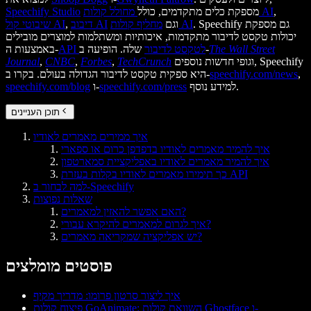
,
מחולל קולות AI
מספקת כלים מתקדמים, כולל
Speechify Studio
. Speechify גם מספקת
מחליף קולות AI
וגם
דיבוב AI
,
שיבוטי קול AI
יכולות טקסט לדיבור מתקדמות, איכותיות ומשתלמות למוצרים מובילים
The Wall Street
שלה. הופיעה ב-
API לטקסט לדיבור
באמצעות ה-
וגופי חדשות נוספים, Speechify
TechCrunch
,
Forbes
,
CNBC
,
Journal
,
speechify.com/news
היא ספקית טקסט לדיבור הגדולה בעולם. בקרו ב-
למידע נוסף.
speechify.com/press
ו-
speechify.com/blog
תוכן העניינים
איך ממירים מאמרים לאודיו
איך להמיר מאמרים לאודיו בדפדפן כרום או ספארי
איך להמיר מאמרים לאודיו באפליקציית סמארטפון
כך תימירו מאמרים לאודיו בקלות בעזרת API
למה לבחור ב-Speechify
שאלות נפוצות
האם אפשר להאזין למאמרים?
איך לגרום למאמרים להיקרא עבורי?
יש אפליקציה שמקריאה מאמרים?
פוסטים מומלצים
איך ליצור סרטון פרומו: מדריך מקיף
פיצוח קולות GoAnimate: השוואת קולות Ghostface ו-