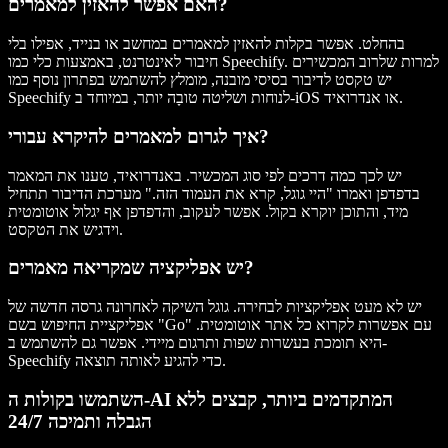
האם אפשר להאזין למאמרים?
בהחלט. אפשר בקלות להאזין למאמרים במחשב או בנייד, אפילו בלי
חיבור לאינטרנט, באמצעות כלי כמו Speechify. למרות שלרוב המכשירים
יש טקסט לדיבור בסיסי מובנה, מומלץ להשתמש בפתרון נוסף כמו
Speechify לנוחות ושליטה טובָה יותר, במיוחד ב-iOS או אנדרואיד.
איך לגרום למאמרים להיקרא עבורי?
יש לכך כמה דרכים לפי סוג המכשיר. באנדרואיד, טענו את המאמר
בדפדפן ואמרו "היי גוגל, קרא את העמוד הזה." מערכת הדיבור תתחיל
מיד, והתוכן יוקרא בקול. אפשר לעקוב, והדפדפן אף יגלול אוטומטית
וידגיש את הטקסט.
יש אפליקציה שמקריאה מאמרים?
יש לא מעט אפליקציות לבחירה. גוגל השיקה לאחרונה גרסה חדשה של
אפליקציית החיפוש בשם "Go" עם אפשרות לקרוא כל אתר אוטומטית.
היא תומכת בעשרות שפות ותרגום מיידי. אפשר גם להשתמש ב-
Speechify כדי להגיע לאותה תוצאה.
השתמשו בקולות ה-AI המתקדמים ביותר, קבצים ללא
הגבלה ותמיכה 24/7