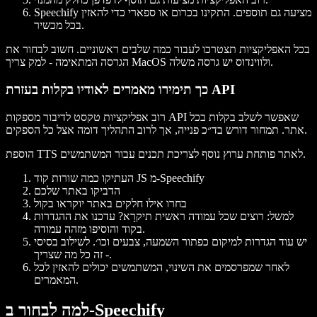
Speechify מציעה גם תוספים. התקינו בכרום או ספארי כדי להאזין
בכל מכשיר.
בכל האפליקציות תצטרכו לעבור כמה שלבים ראשוניים. חשוב לבחור את
הגרסה המתאימה - למק צריך MacOS ולווינדוס יש גרסה משלה.
כך תימירו מאמרים לאודיו בקלות בעזרת API
רוב אפליקציות טקסט לדיבור מספקות API שאפשר לשלב בקלות בכל
אתר. תמחור דורש בד״כ פנייה, אך לרוב התהליך דומה אצל כל הספקים.
הוספת TTS לאתר פותחת ערוץ נוסף לצריכת תכנים עבור המשתמשים.
העתיקו כמה שורות קוד JS מ-Speechify
הדביקו באתר שלכם
בחרו אילו חלקים באתר יוקראו בקול
למשל: רוצים שכל עמודה ראשית תיקרָא? עדכנו את ההגדרות
בקוד והוסיפו מזהה עמודה.
יש עוד הגדרות למיקום כפתור השמעה, צבעים וכו׳. לשילוב בסיסי
- זה כל מה שצריך.
לאחר שמפרסמים את השינוי, המשתמשים יכולים להאזין לכל
המאמרים.
למה לבחור ב-Speechify