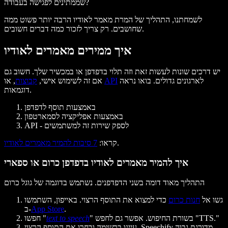
שממתינים לפגישה בעבודה?
לשמחתנו, התהליך של המרת מאמר לאודיו הרבה יותר פשוט ממה
שחושבים. רק צריך לזכור כמה דברים חשובים.
איך ממירים מאמרים לאודיו
יש דרכים שונות לעשות זאת וזה תלוי בדפדפן או במכשיר שלך. חשוב גם
לארגונים גדולים. בואו נראה
API
, או
אם זה לשימוש אישי,
קבוצות
דוגמאות.
באמצעות תוסף לדפדפן
באמצעות אפליקציה לסמארטפון
API - לספק שירות זה למשתמשים
.
קראו
:
7 סיבות להמיר מאמרים לאודיו
איך להמיר מאמרים לאודיו בדפדפן כרום או ספארי
התהליך מאוד דומה בשני הדפדפנים. נשתמש בדוגמה של גוגל כרום
גשו אל
חנות כרום
כדי למצוא את התוסף הרצוי. באייפון, השתמשו
.
App Store
ב-
."
TTS
" בשורת החיפוש. אפשר גם לחפש "
text to speech
חפשו "
עיינו ברשימה ובחרו את התוסף הרצוי. Speechify מדורגת גבוה