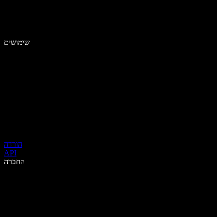
שימושים
הורדה
API
החברה