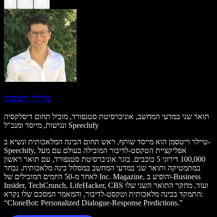
טיילר וייטסמן
תואר שני במדעי המחשב, אוניברסיטת סטנפורד, מוביל תחום דיסלקסיה
ונגישות, מייסד ומנכ"ל Speechify
טיילר וייטסמן הוא מייסד שותף, ראש תחום הבינה המלאכותית ונשיא ב-
Speechify, אפליקציית הטקסט‑לדיבור המובילה בעולם עם מעל
100,000 דירוגי 5 כוכבים. בוגר אוניברסיטת סטנפורד, עם תואר ראשון
במתמטיקה ותואר שני במדעי המחשב במסלול בינה מלאכותית. נבחר
לאחד מ-50 היזמים המובילים של Inc. Magazine, והופיע ב-Business
Insider, TechCrunch, LifeHacker, CBS ועוד. מחקר התואר השני שלו
התמקד בבינה מלאכותית וטקסט‑לדיבור, והמאמר המסכם שלו נקרא:
“CloneBot: Personalized Dialogue-Response Predictions.”