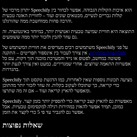
יתרון מרכזי של Speechify הוא איכות הקולות הגבוהה. אפשר לבחור בין
קולות גבריים לנשיים, מבטאים שונים ועוד – לחוויית האזנה טבעית
והרבה פחות ממוחשבת ממה שהורגלנו.
התוצאה היא חוויית שמיעה טבעית ואנושית יותר, במיוחד באינטונציה. זה
גם עוזר להבין ולזכור יותר ממה ששומעים.
משתמשים רבים מעדיפים את חוויית המשתמש של Speechify על פני
אפליקציות מתחרות
. אין צורך לעבור בין אינספור תפריטים – התקנה
פשוטה במחשב, לפטופ או נייד והמערכת מוכנה תוך דקות, עם כל
אפשרות התאמה שרוצים. אחרי שמגדירים, כמעט ואין צורך לגעת יותר
בהגדרות.
Speechify מציעה תכונות נוספות שאין לאחרות, כמו הדגשת טקסט תוך
כדי קריאה, כך שתוכלו לעקוב בקלות. זה עוזר לזכור יותר מהתוכן
ומאפשר להאיץ קריאה ועוד – אם זה מה שתרצו.
Speechify מאפשרת גם להאיץ קצב קריאה כדי להספיק יותר בזמן קצר.
כמובן, תמיד אפשר להאזין במהירות רגילה למקסימום טבעיות. אבל
אפשר גם להגביר עד פי 5 כדי לקצר את הזמן.
שאלות נפוצות