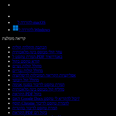
להורדה ל-macOS
להורדה ל-Windows
קריאה מומלצת
הכתבה והקלדה קולית
עוזר קולי מבוסס בינה מלאכותית
המרת טקסט ל-PDF באנדרואיד
קורא טקסט בקול
מחולל קולות נשיים
מחולל קולות גבריים
אפליקציות הקריאה המובילות לדיסלקציה
מחולל קול רובוטי
המרת טקסט לדיבור בסגנון אנימה
מחליף קול מבוסס בינה מלאכותית
הקראת PDF בקול
האם Google Docs יכול להקריא לי טקסט?
תוסף Chrome להמרת טקסט לדיבור
המרת טקסט לדיבור בהינדית
הקראת PDF בקול רם