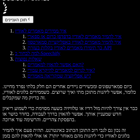
תוכן העניינים
איך ממירים מאמרים לאודיו
איך להמיר מאמרים לאודיו בדפדפן כרום או ספארי
איך להמיר מאמרים לאודיו באפליקציית סמארטפון
כך תימירו מאמרים לאודיו בקלות בעזרת API
למה לבחור ב-Speechify
שאלות נפוצות
האם אפשר להאזין למאמרים?
איך לגרום למאמרים להיקרא עבורי?
יש אפליקציה שמקריאה מאמרים?
כיום סמארטפונים ומכשירים ניידים אחרים הם חלק בלתי נפרד מחיינו.
כלומר, אפשר ליהנות מתוכן מתי ואיך שרוצים. כשממירים בלוגים לאודיו,
זה בדיוק מה שמקבלים.
כבר אין צורך להיות מול רדיו או טלוויזיה בשעה מסוימת כדי לשמוע ריאיון
חדש שמעניין אותך. אפשר להאזין בדרך לעבודה, בחדר כושר או
בהפסקת צהריים. והרשימה עוד ארוכה.
זה נכון גם לגבי רוב התוכן הכתוב באינטרנט. תהית פעם איך להמיר
בלוגים לאודיו כדי ליהנות מהם מאוחר יותר? או אולי להאזין להם בזמן