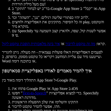
עם מעל מיליון הורדות!
" ב-Google App Store או "
קבל
" ב-App
בד"כ יש לבחור "
התקן
Store.
" וכד'.
לרוב יהיו כפתורי שליטה רגילים: "
נגן
", "
השהה
זה כל הסיפור. מתקינים את האפליקציה ולוחצים play, והטקסט
מוקרא מיד.
עם Speechify אפשר לשנות קול, שפה, ולהאיץ קצב השמעה עד
פי 9.
.
קראו
:
מה זה טקסט לדיבור
או
איך בינה מלאכותית הופכת טקסט לקול
לפעמים האפליקציות האלו פועלות עצמאית - וזה מעולה. ניתן להגדיר
שייטענו מיד עם עליית המחשב ויקריאו כל טקסט מסומן, בדפדפן, ב-
Word או בתוכנה דומה.
איך להמיר מאמרים לאודיו באפליקציית סמארטפון
התהליך דומה מאוד בין App Store ל-Google Play.
פתחו את Google Play או App Store ב-iOS
" כדי למצוא אפליקציות. Speechify
Text-to-Speech
חפשו "
מדורגת ראשונה.
התקינו והשלימו את שלב ההפעלה הראשונית
וזהו, אפשר להמיר טקסט לדיבור.
רוב האפליקציות מציעות גם תוסף לדפדפן כחלק מהמנוי.