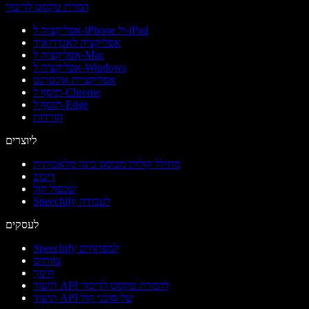
המרת טקסט לדיבור
אפליקציה ל-iPhone ול-iPad
אפליקציה לאנדרואיד
אפליקציה ל-Mac
אפליקציה ל-Windows
אפליקציית אינטרנט
תוסף ל-Chrome
תוסף ל-Edge
הורדות
ליוצרים
מחולל קולות מבוסס בינה מלאכותית
דיבוב
שכפול קול
Speechify לעבודה
לעסקים
Speechify למפתחים
צוותים
חינוך
תיעוד API להמרת טקסט לדיבור
תיעוד API של סוכני קול