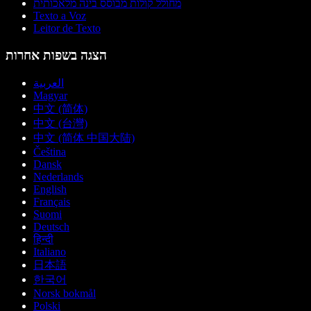
מחולל קולות מבוסס בינה מלאכותית
Texto a Voz
Leitor de Texto
הצגה בשפות אחרות
العربية
Magyar
中文 (简体)
中文 (台灣)
中文 (简体 中国大陆)
Čeština
Dansk
Nederlands
English
Français
Suomi
Deutsch
हिन्दी
Italiano
日本語
한국어
Norsk bokmål
Polski