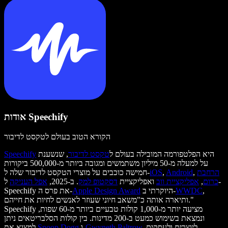
אודות Speechify
הקורא הטוב בעולם לטקסט לדיבור
היא הפלטפורמה המובילה בעולם ל
טקסט לדיבור
, שנשענת
Speechify
על למעלה מ-50 מיליון משתמשים ומגובה ביותר מ-500,000 ביקורות
הרחבת
,
Android
,
iOS
חמישה כוכבים על מוצרי הטקסט לדיבור שלה ל-
כרום
,
אפליקציית ווב
ואפליקציית
דסקטופ למק
. ב-2025,
אפל העניקה
ל-
,
WWDC
היוקרתי ב-
Apple Design Award
Speechify את פרס ה-
ותיארה אותה כ"משאב חיוני שעוזר לאנשים לחיות את חייהם."
Speechify מציעה יותר מ-1,000 קולות טבעיים ביותר מ-60 שפות,
ונמצאת בשימוש כמעט ב-200 מדינות. בין קולות הסלבריטאים ניתן
. ליוצרים ולעסקים,
Gwyneth Paltrow
ו-
Snoop Dogg
למצוא את