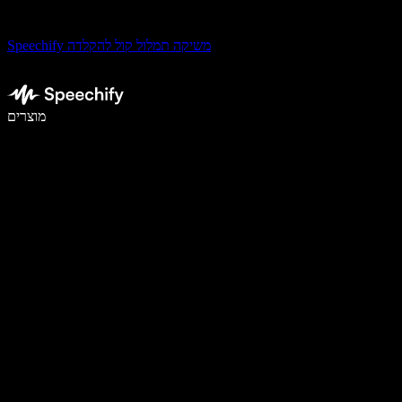
Speechify משיקה תמלול קול להקלדה
לכתוב פי 5 מהר יותר עם הכתבה קולית
מוצרים
למידע נוסף