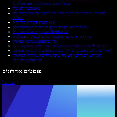
GoAnimate שנוצרו בבינה מלאכותית
מאנימטור תמונות
תוכנות עריכת וידאו הטובות ביותר: להפוך קטעים לסרטונים
מעולים
הבנת פקודות קוליות ב-IVR
מדריך מקיף להתקנת מערכת טלפון VoIP משלך
המדריך האולטימטיבי ל-Replika AI
יצירת וידאו אינטראקטיבי: כלים, טכניקות והמלצות
מהו משפיען בינה מלאכותית?
גלה את 5 הכלים המובילים להקלטת מסך ליצירת תוכן איכותי
אילו שירותים מציעות חברות, בנות זוג ושותפות בינה מלאכותית?
המרה מדיבור לטקסט מול טקסט לדיבור: מדריך השוואתי
לטכנולוגיה מסייעת
פוסטים אחרונים
הצג הכל