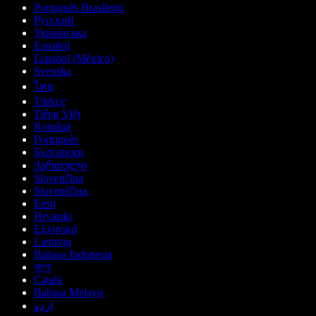
Português Brasileiro
Русский
Українська
Español
Español (México)
Svenska
ไทย
Türkçe
Tiếng Việt
Română
Português
Български
ქართული
Slovenčina
Slovenščina
Eesti
Hrvatski
Ελληνικά
Lietuvių
Bahasa Indonesia
বাংলা
Català
Bahasa Melayu
اردو