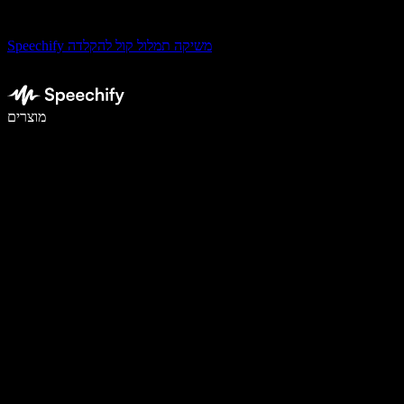
Speechify משיקה תמלול קול להקלדה
לכתוב פי 5 מהר יותר עם הכתבה קולית
מוצרים
למידע נוסף