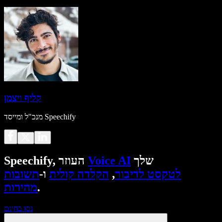
קליף ויצמן
מנכ"ל ומייסד Speechify
שלך
Voice AI
Speechify, העוזר
לטקסט לדיבור
,
הקלדה קולית
ו-
תשובות
.
מהירות
נסו בחינם