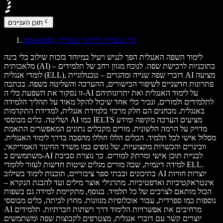
תוכן העניינים
Speechify: כלי עוצמתי ללימוד אנגלית
לימוד השפה האנגלית הפך לנגיש ויעיל במיוחד בזכות שילוב כלי בינה
מלאכותית (AI) בתוכניות לרכישת שפה. לנוכח מגוון רחב של תלמידים –
לומדי אנגלית (ELL), דוברי שפה שנייה ומהגרים – טכנולוגיית AI מציעה
פתרונות חדשניים לשיפור הכישורים, ההערכה והשליטה בשפה. בכתבה
זו נסקור את השפעת כלי ה-AI על לימוד האנגלית ואת יתרונותיהם
לתלמידים ולמורים, ונכיר כלי אחד שיכול להקל מאוד על תהליך הלמידה
באנגלית. מבחנים הם חלק מרכזי בלמידת אנגלית, למדידת התקדמות
ושליטה. כלים מבוססי AI כמו IELTS מציעים הערכה מקיפה ומידע
מדויק על הרמה הלשונית. מורים מקבלים נתונים המאפשרים התאמת
מסלול אישי לכל תלמיד. הכלים הללו חוללו מהפכה בדרך לימוד האנגלית.
וובינרים והכשרות מקצועיות, של גופים כמו משרד החינוך האמריקאי,
משתמשים ב-AI לבניית תוכן אישי ומרתק למורים. כך נוצרת סביבת
למידה דינמית, שבה מורים מגלים שיטות חדשות לעזור ללומדי ELL.
בתיכונים ובבתי ספר ציבוריים, תוכנות לימוד בשילוב AI יוצרות חוויות
אינטראקטיביות ואדפטיביות. מתרגילי אוצר מילים ועד להבנת הנקרא –
הכול מותאם לצרכים של כל תלמיד. בנוסף, מתקיימת למידה גם בשפות
נוספות כמו ספרדית, עבור אוכלוסיות מגוונות. מחוץ לכיתה, כלים מבוססי
AI מרחיבים את אפשרויות הלימוד דרך רשתות חברתיות. תלמידים
יוצרים קשר עם דוברי אנגלית, מצטרפים לקבוצות שפה ומשתמשים