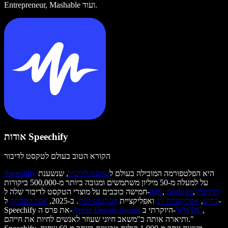
Entrepreneur, Mashable ועוד.
אודות Speechify
הקורא הטוב בעולם לטקסט לדיבור
היא הפלטפורמה המובילה בעולם ל
טקסט לדיבור
, שנשענת
Speechify
על למעלה מ-50 מיליון משתמשים ומגובה ביותר מ-500,000 ביקורות
הרחבת
,
Android
,
iOS
חמישה כוכבים על מוצרי הטקסט לדיבור שלה ל-
כרום
,
אפליקציית ווב
ואפליקציית
דסקטופ למק
. ב-2025,
אפל העניקה
ל-
,
WWDC
היוקרתי ב-
Apple Design Award
Speechify את פרס ה-
ותיארה אותה כ"משאב חיוני שעוזר לאנשים לחיות את חייהם."