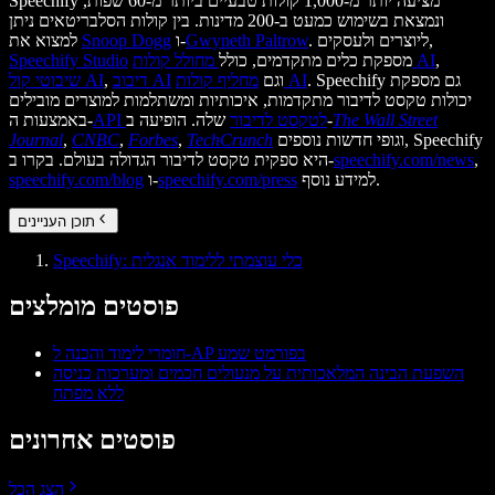
Speechify מציעה יותר מ-1,000 קולות טבעיים ביותר מ-60 שפות,
ונמצאת בשימוש כמעט ב-200 מדינות. בין קולות הסלבריטאים ניתן
. ליוצרים ולעסקים,
Gwyneth Paltrow
ו-
Snoop Dogg
למצוא את
,
מחולל קולות AI
מספקת כלים מתקדמים, כולל
Speechify Studio
. Speechify גם מספקת
מחליף קולות AI
וגם
דיבוב AI
,
שיבוטי קול AI
יכולות טקסט לדיבור מתקדמות, איכותיות ומשתלמות למוצרים מובילים
The Wall Street
שלה. הופיעה ב-
API לטקסט לדיבור
באמצעות ה-
וגופי חדשות נוספים, Speechify
TechCrunch
,
Forbes
,
CNBC
,
Journal
,
speechify.com/news
היא ספקית טקסט לדיבור הגדולה בעולם. בקרו ב-
למידע נוסף.
speechify.com/press
ו-
speechify.com/blog
תוכן העניינים
Speechify: כלי עוצמתי ללימוד אנגלית
פוסטים מומלצים
חומרי לימוד והכנה ל‑AP בפורמט שמע
השפעת הבינה המלאכותית על מנעולים חכמים ומערכות כניסה
ללא מפתח
פוסטים אחרונים
הצג הכל