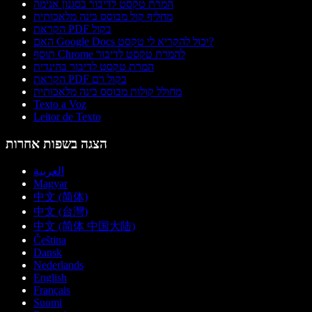
המרת טקסט לדיבור בסגנון אנימה
מחליף קול מבוסס בינה מלאכותית
הקראת PDF בקול
האם Google Docs יכול להקריא לי טקסט?
תוסף Chrome להמרת טקסט לדיבור
המרת טקסט לדיבור בהינדית
הקראת PDF בקול רם
מחולל קולות מבוסס בינה מלאכותית
Texto a Voz
Leitor de Texto
הצגה בשפות אחרות
العربية
Magyar
中文 (简体)
中文 (台灣)
中文 (简体 中国大陆)
Čeština
Dansk
Nederlands
English
Français
Suomi