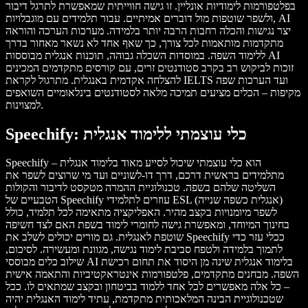
בפלטפורמות לימודיות אונליין. זו גישה חווייתית שמאפשרת לתרגל דיבור
ולשפר שוטפות מול דוברים אמיתיים. עבור תלמידים עם מוגבלויות, AI
יצר נגישות והכלה רחבות הרבה יותר בלמידה. מערכות הערכה והוראה
מתקדמות מותאמות לכל צורך, כך שאף אחד לא נשאר מאחור בדרך
ללימוד השפה. במוסדות השכלה גבוהה, תוכנות אנגלית מבוססות AI
זוכות לביקוש רב בקרב סטודנטים זרים, עם קורסים מתקדמים המכינים
להצלחה אקדמית באנגלית. מתרגול לקראת IELTS ועד הערכות שפה
מקיפות – הכלים מציעים תמיכה מלאה לסטודנטים בינלאומיים השואפים
למצוינות.
Speechify: כלי עוצמתי ללימוד אנגלית
Speechify הוא כלי עוצמתי שיכול לסייע מאוד בלימוד אנגלית –
מתלמידים בראשית דרכם, דרך דו-לשוניים ועד מי שרוצים לשפר את
השליטה שלהם בשפה. טכנולוגיית ההמרה מטקסט לדיבור והקולות
הטבעיים של Speechify עוזרים לתלמידי ESL (אנגלית כשפה שנייה)
לשפר מיומנויות בקצב מהיר. האפליקציה מתאימה לכל תלמיד, כולל
בחינוך המיוחד, ומאפשרת גישה לחומרי לימוד בשפת האם לצד חשיפה
שוטפת לאנגלית. גם מורים יכולים לשלב את Speechify ככלי עזר כדי
לתמוך בלמידה ולטפח סביבת לימוד נגישה, מגוונת ומעשירה. לסיכום,
שילוב כלים מבוססי AI בלימוד אנגלית שינה מן היסוד את תחום רכישת
השפה. מבחנים מתקדמים, פלטפורמות אינטראקטיביות והתאמה אישית
– כל אלה מאפשרים לכל אחד ללמוד בביטחון ובקצב שמתאים לו. ככל
שטכנולוגיית הבינה המלאכותית מתקדמת, עתיד לימוד האנגלית יהיה