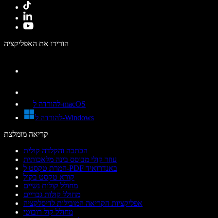
הורידו את האפליקציה
להורדה ל-macOS
להורדה ל-Windows
קריאה מומלצת
הכתבה והקלדה קולית
עוזר קולי מבוסס בינה מלאכותית
המרת טקסט ל-PDF באנדרואיד
קורא טקסט בקול
מחולל קולות נשיים
מחולל קולות גבריים
אפליקציות הקריאה המובילות לדיסלקציה
מחולל קול רובוטי