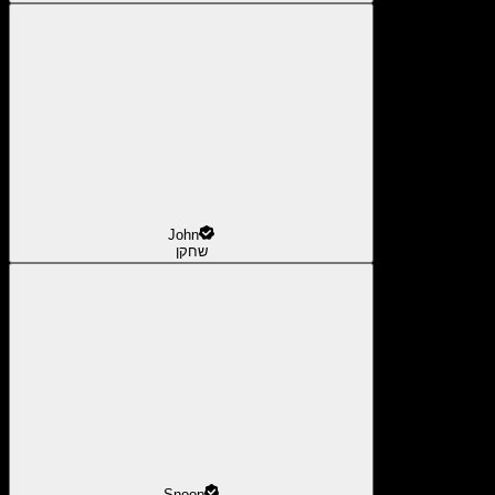
John
שחקן
Snoop