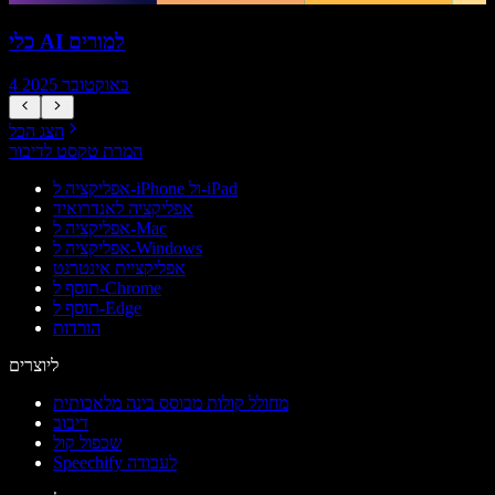
כלי AI למורים
4 באוקטובר 2025
הצג הכל
המרת טקסט לדיבור
אפליקציה ל-iPhone ול-iPad
אפליקציה לאנדרואיד
אפליקציה ל-Mac
אפליקציה ל-Windows
אפליקציית אינטרנט
תוסף ל-Chrome
תוסף ל-Edge
הורדות
ליוצרים
מחולל קולות מבוסס בינה מלאכותית
דיבוב
שכפול קול
Speechify לעבודה