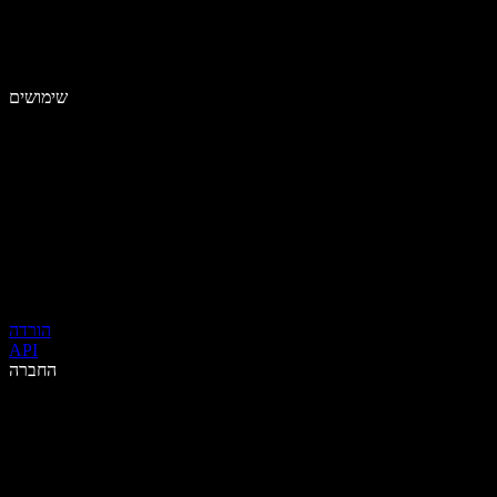
שימושים
הורדה
API
החברה