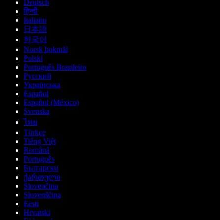
Deutsch
हिन्दी
Italiano
日本語
한국어
Norsk bokmål
Polski
Português Brasileiro
Русский
Українська
Español
Español (México)
Svenska
ไทย
Türkçe
Tiếng Việt
Română
Português
Български
ქართული
Slovenčina
Slovenščina
Eesti
Hrvatski