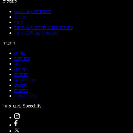
לעסקים
Speechify למפתחים
צוותים
חינוך
תיעוד API להמרת טקסט לדיבור
תיעוד API של סוכני קול
החברה
אודות
צרו קשר
בלוג
קריירה
שותפים
מרכז העזרה
סטטוס
עיתונות
ערכת המותג
עקבו אחרי Speechify