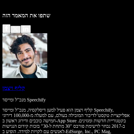
שתפו את המאמר הזה
קליף ויצמן
מנכ"ל ומייסד Speechify
קליף ויצמן הוא פעיל למען דיסלקסיה, מנכ"ל ומייסד Speechify,
אפליקציית טקסט־לדיבור המובילה בעולם, עם למעלה מ-100,000 דירוגי
חמישה כוכבים ודירוג ראשון ב-App Store בקטגוריית חדשות ומגזינים.
ב-2017 נבחר לרשימת פורבס "30 מתחת ל-30" בזכות קידום הנגישות
לאנשים עם לקויות למידה. הופיע ב-EdSurge, Inc., PC Mag,