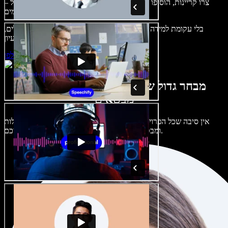
צרו קריינות, הוסיפו תמונות ללא זכויות, אודיו, סרטונים ושיבוט קול –
לפרויקטים קוליים־חזותיים מושלמים.
בלי עקומת למידה – הכול זמין בדפדפן. יוצרי תוכן כבר לא מוגבלים,
ויכולים להחיות כל רעיון.
התחילו ליצור באולפן
מבחר גדול של קולות נשים וגברים במגוון
מבטאים
אין סיבה שכל הפרויקטים יישמעו אותו דבר. בחרו מתוך מאות קולות
ומבטאים של בינה מלאכותית והתאימו אותם אליכם.