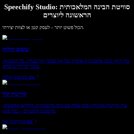
Speechify Studio: סוויטת הבינה המלאכותית
הראשונה ליוצרים
הכול פשוט יותר – לעסק קטן או לצוות יצירתי.
שיבוט קולות
צרו חיקוי בינה מלאכותית איכותי של קול אנושי תוך שניות. בלי התקנות.
עובד ישירות בדפדפן.
צפו בשיבוט קולות
קריינות קול
צרו קריינות איכותית בזמן אמת עם בינה מלאכותית. הקריאו טקסטים,
סרטונים והסברים – בכל סגנון.
צפו בקריינות קול