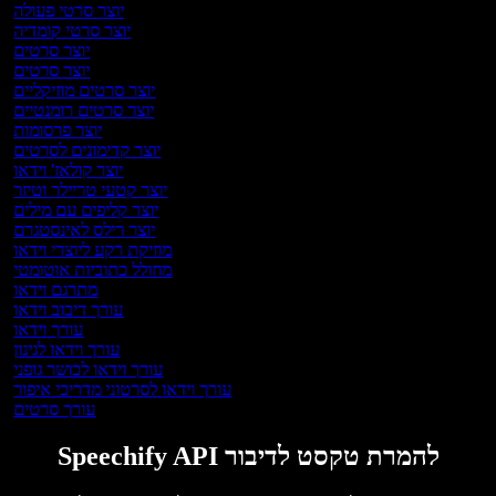
יוצר סרטי פעולה
יוצר סרטי קומדיה
יוצר סרטים
יוצר סרטים
יוצר סרטים מוזיקליים
יוצר סרטים רומנטיים
יוצר פרסומות
יוצר קדימונים לסרטים
יוצר קולאז' וידאו
יוצר קטעי טריילר וטיזר
יוצר קליפים עם מילים
יוצר רילס לאינסטגרם
מוזיקת רקע ליוצרי וידאו
מחולל כתוביות אוטומטי
מתרגם וידאו
עורך דיבוב וידאו
עורך וידאו
עורך וידאו לגינון
עורך וידאו לכושר גופני
עורך וידאו לסרטוני מדריכי איפור
עורך סרטים
Speechify API להמרת טקסט לדיבור