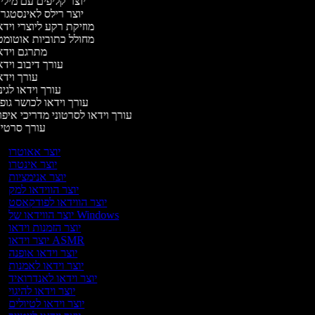
יוצר קליפים עם מיל
יוצר רילס לאינסטג
מוזיקת רקע ליוצרי ויד
מחולל כתוביות אוטומ
מתרגם ויד
עורך דיבוב ויד
עורך ויד
עורך וידאו לגינ
עורך וידאו לכושר גופ
עורך וידאו לסרטוני מדריכי איפ
עורך סרטי
יוצר אאוטרו
יוצר אינטרו
יוצר אנימציות
יוצר הווידאו למק
יוצר הווידאו לפודקאסט
יוצר הווידאו של Windows
יוצר הזמנות וידאו
יוצר וידאו ASMR
יוצר וידאו אופנה
יוצר וידאו לאמנות
יוצר וידאו לאנדרואיד
יוצר וידאו להיגוי
יוצר וידאו לטיולים