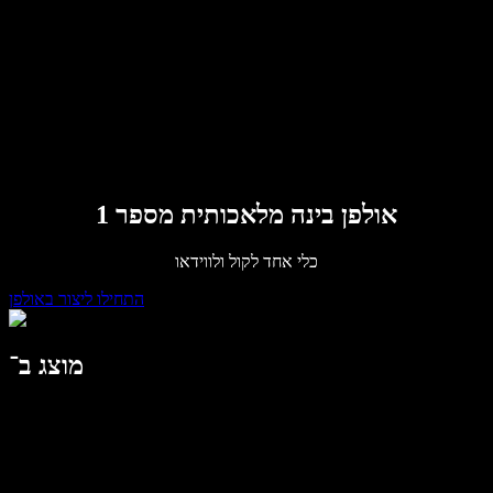
לארגונים
Speechify לארגונים ולחינוך
דברו עם צוות המכירות
Speechify לנגישות במקום העבודה
Speechify ל-DSA
סוכני הקול של SIMBA
Speechify למפתחים
אולפן בינה מלאכותית מספר 1
כלי אחד לקול ולווידאו
התחילו ליצור באולפן
מוצג ב־