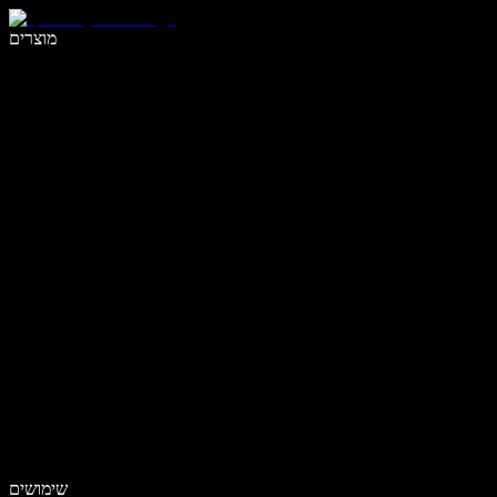
לכתוב פי 5 מהר יותר עם הכתבה קולית
מוצרים
למידע נוסף
שימושים