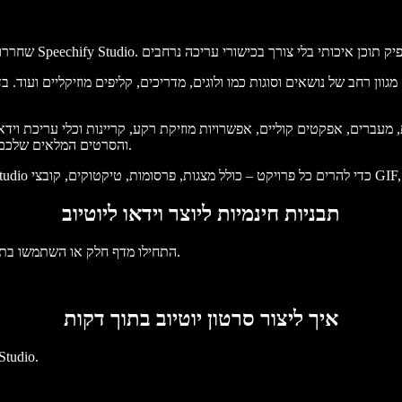
גוון רחב של נושאים וסוגות כמו ולוגים, מדריכים, קליפים מוזיקליים ועוד. ב
ים, אפקטים קוליים, אפשרויות מוזיקת רקע, קריינות וכלי עריכת וידאו מבוססי בינה מלאכותית
והסרטים המלאים שלכם ביוטיוב יהיו לא רק מרהיבים ויזואלית אלא גם משאירים את הקהל מרותק.
תבניות חינמיות ליוצר וידאו ליוטיוב
התחילו מדף חלק או השתמשו בתבניות החינמיות שלנו ליוצר הווידאו ליוטיוב כדי לתת דחיפה לפרויקט שלכם.
איך ליצור סרטון יוטיוב בתוך דקות
חוו את היעילות שביצירת סרטו