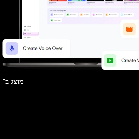
מוצג ב־