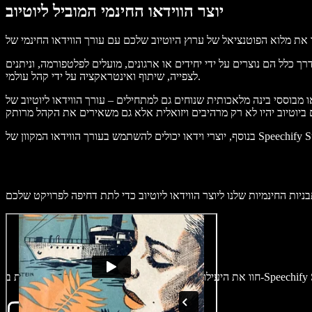
יוצר הווידאו החינמי המוביל ליוטיוב
דרך כלל הם נוצרים על ידי יחידים או ארגונים, מועלים לפלטפורמה, וניתנים
לצפייה, שיתוף ואינטראקציה על ידי קהל עולמי.
 שנוחים גם למתחילים – עורך הווידאו ליוטיוב של Speechify Studio דואג שהקדמות, הסיומות
ני יוטיוב מרתקים בתוך דקות ב-Speechify Studio.