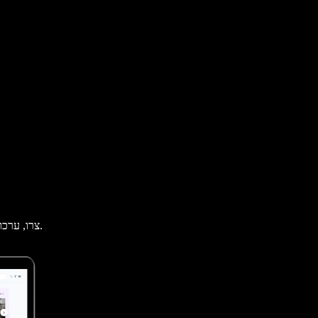
צרו, ערכו והתאימו אישית סרטונים מרהיבים עם יוצר הווידאו החינמי המוביל ליוטיוב.