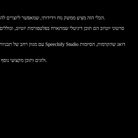
שחררו את מלוא הפוטנציאל של ערוץ היוטיוב שלכם עם עורך הווידאו החינמי של Speechify Studio. הכלי הזה מציע ממשק נוח וידידותי, שמאפשר ליוצרים להפיק תוכן איכותי בלי צורך בכישורי עריכה נרחבים.
סרטוני יוטיוב הם תוכן דיגיטלי שמתארח בפלטפורמת יוטיוב, וכוללים מ
עם מגוון רחב של תבניות, מעבר
בנוסף, יוצרי וידאו יכולים להשתמש בעורך הווידאו המקוון של Speechify Studio כדי להרים כל פרויקט – כולל מצגות, פרסומות, טיקטוקים, קובצי GIF, ולוגים ותוכן מקצועי נוסף.