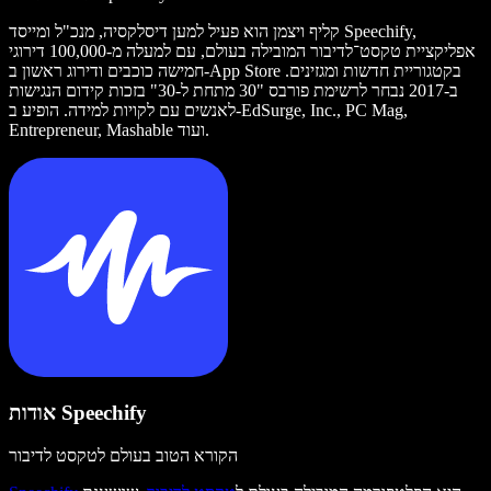
קליף ויצמן הוא פעיל למען דיסלקסיה, מנכ"ל ומייסד Speechify,
אפליקציית טקסט־לדיבור המובילה בעולם, עם למעלה מ-100,000 דירוגי
חמישה כוכבים ודירוג ראשון ב-App Store בקטגוריית חדשות ומגזינים.
ב-2017 נבחר לרשימת פורבס "30 מתחת ל-30" בזכות קידום הנגישות
לאנשים עם לקויות למידה. הופיע ב-EdSurge, Inc., PC Mag,
Entrepreneur, Mashable ועוד.
אודות Speechify
הקורא הטוב בעולם לטקסט לדיבור