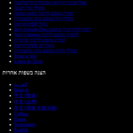
אפליקציות הקריאה המובילות לדיסלקציה
מחולל קול רובוטי
המרת טקסט לדיבור בסגנון אנימה
מחליף קול מבוסס בינה מלאכותית
הקראת PDF בקול
האם Google Docs יכול להקריא לי טקסט?
תוסף Chrome להמרת טקסט לדיבור
המרת טקסט לדיבור בהינדית
הקראת PDF בקול רם
מחולל קולות מבוסס בינה מלאכותית
Texto a Voz
Leitor de Texto
הצגה בשפות אחרות
العربية
Magyar
中文 (简体)
中文 (台灣)
中文 (简体 中国大陆)
Čeština
Dansk
Nederlands
English