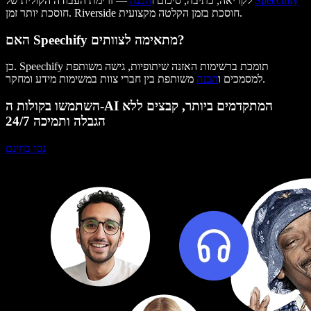
Speechify
— זרימת העבודה הקולית של
לקריאה, כתיבה, סיכום ו
הבנה
חוסכת יותר זמן. Riverside חוסכת בזמן הקלטה מקצועית.
האם Speechify מתאימה לצוותים?
כן. Speechify תומכת ברשימות האזנה שיתופיות, גישה משותפת
משותפת בין חברי צוות במשימות מידע ומחקר.
למסמכים ו
הבנה
השתמשו בקולות ה-AI המתקדמים ביותר, קבצים ללא
הגבלה ותמיכה 24/7
נסו בחינם