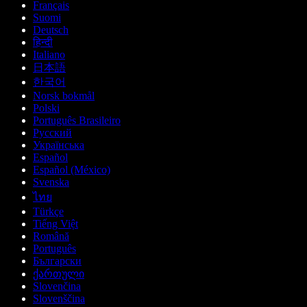
Français
Suomi
Deutsch
हिन्दी
Italiano
日本語
한국어
Norsk bokmål
Polski
Português Brasileiro
Русский
Українська
Español
Español (México)
Svenska
ไทย
Türkçe
Tiếng Việt
Română
Português
Български
ქართული
Slovenčina
Slovenščina