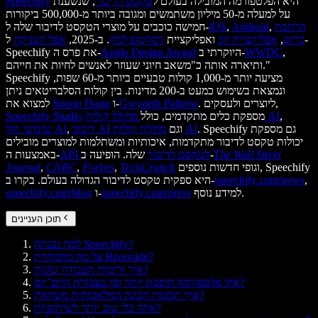
היא הפלטפורמה המובילה בעולם ל
טקסט לדיבור
, שנשענת
Speechify
על למעלה מ-50 מיליון משתמשים ומגובה ביותר מ-500,000 ביקורות
הרחבת
,
Android
,
iOS
חמישה כוכבים על מוצרי הטקסט לדיבור שלה ל-
כרום
,
אפליקציית ווב
ואפליקציית
דסקטופ למק
. ב-2025,
אפל העניקה
ל-
,
WWDC
היוקרתי ב-
Apple Design Award
Speechify את פרס ה-
ותיארה אותה כ"משאב חיוני שעוזר לאנשים לחיות את חייהם."
Speechify מציעה יותר מ-1,000 קולות טבעיים ביותר מ-60 שפות,
ונמצאת בשימוש כמעט ב-200 מדינות. בין קולות הסלבריטאים ניתן
. ליוצרים ולעסקים,
Gwyneth Paltrow
ו-
Snoop Dogg
למצוא את
,
מחולל קולות AI
מספקת כלים מתקדמים, כולל
Speechify Studio
. Speechify גם מספקת
מחליף קולות AI
וגם
דיבוב AI
,
שיבוטי קול AI
יכולות טקסט לדיבור מתקדמות, איכותיות ומשתלמות למוצרים מובילים
The Wall Street
שלה. הופיעה ב-
API לטקסט לדיבור
באמצעות ה-
וגופי חדשות נוספים, Speechify
TechCrunch
,
Forbes
,
CNBC
,
Journal
,
speechify.com/news
היא ספקית טקסט לדיבור הגדולה בעולם. בקרו ב-
למידע נוסף.
speechify.com/press
ו-
speechify.com/blog
תוכן העניינים
למה נבנתה Speechify?
על מה מתמקדת Riverside?
איך זרימות העבודה שונות?
איזו פלטפורמה חוסכת יותר זמן בעבודת היום־יום?
איך תכונות הבינה המלאכותית משתוות?
איזה כלי טוב יותר לשיתופיות?