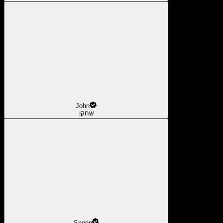
John
שחקן
Snoop