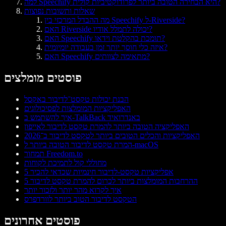
למה Speechify היא הבחירה הטובה ביותר לפרודוקטיביות קולית?
שאלות ותשובות נפוצות
מה ההבדל המרכזי בין Speechify ל-Riverside?
האם Riverside יכולה לתמלל אודיו?
האם Speechify תומכת בהקלטת וידאו?
איזה כלי חוסך יותר זמן בעבודה יומיומית?
האם Speechify מתאימה לצוותים?
פוסטים מומלצים
הבנת יכולות טקסט־לדיבור באקסל
האפליקציות המומלצות לפסיכולוגים
איך להשתמש ב-TalkBack באנדרואיד
האפליקציה הטובה ביותר להמרת טקסט לדיבור לאייפון
האפליקציות והכלים הטובים ביותר לטקסט לדיבור ב־2026
המרת טקסט לדיבור הטובה ביותר ל-macOS
תמחור Freedom.to
מחוללי קול לתמיכת לקוחות
5 אפליקציות טקסט‑לדיבור חינמיות שכדאי להכיר
5 ההרחבות המומלצות ביותר לכרום להמרת טקסט לדיבור
איך לקרוא מהר יותר ולזכור יותר
הטקסט לדיבור הטוב ביותר לוורדפרס
פוסטים אחרונים