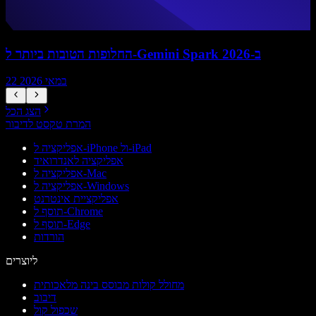
החלופות הטובות ביותר ל-Gemini Spark ב-2026
22 במאי 2026
הצג הכל
המרת טקסט לדיבור
אפליקציה ל-iPhone ול-iPad
אפליקציה לאנדרואיד
אפליקציה ל-Mac
אפליקציה ל-Windows
אפליקציית אינטרנט
תוסף ל-Chrome
תוסף ל-Edge
הורדות
ליוצרים
מחולל קולות מבוסס בינה מלאכותית
דיבוב
שכפול קול