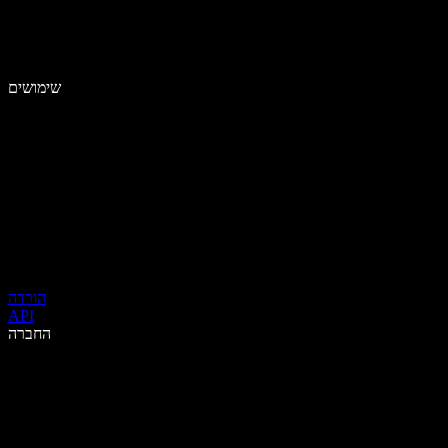
שימושים
הורדה
API
החברה