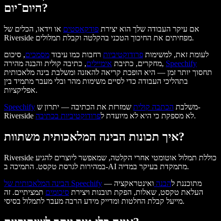
היום־יום?
אם עיקר העבודה שלך הוא יצירת
פודקאסטים
או וידאו, הכלים של
Riverside מפחיתים את החיכוך הטכני בהקלטה וקבלת תמלולים.
לעומת זאת, למשימות
פרודוקטיביות
רחבות כמו עיבוד
מסמכים
, סיכום
Speechify
, כתיבה קולית והבנה מהירה,
מחקרים, כתיבת
אימיילים
תחסוך יותר זמן — היא הופכת קריאה להאזנה ומשלבת בינה מלאכותית
בתהליכי העבודה כדי לסיים משימות מהר ובלי מעבר מתמיד בין
אפליקציות.
משלבת
הכתבה קולית
שמזרזת את הכתיבה — יתרון ש-
Speechify
.
Riverside לא מספקת כי היא לא מיועדת ל
פרודוקטיביות בכתיבה
איך תכונות הבינה המלאכותית משתוות?
Riverside כוללת תמלול אוטומטי אחרי הקלטה, שמאפשר ליוצרים להגיע
במהירות לגרסת טקסט. התמיכה ב-AI מתמקדת בעיקר במדיה.
מתוכננת ל
הבנה
ואינטראקציה —
הבינה המלאכותית של Speechify
העלאת טקסט, שאלות, הפקת תובנות ויצירת
סיכומים
תמציתיים. זה
מייעל קבלת החלטות ומדייק מידע הרבה מעבר לתמלול בסיסי.