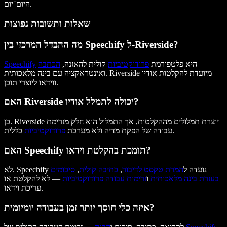
היום־יום.
שאלות ותשובות נפוצות
מה ההבדל המרכזי בין Speechify ל-Riverside?
היא פלטפורמת
פרודוקטיביות
קולית להאזנה,
הכתבה
Speechify
ואינטראקציה עם בינה מלאכותית. Riverside מיועדת להקלטות אודיו
ווידאו ליוצרי תוכן.
האם Riverside יכולה לתמלל אודיו?
כן. Riverside יוצרת תמלולים מההקלטות, אך התמלול הוא חלק מזרימת
כללית.
עבודה של הפקת מדיה ולא מערכת
פרודוקטיביות
האם Speechify תומכת בהקלטת וידאו?
לא. Speechify נועדה ל
המרת טקסט לדיבור
,
כתיבה קולית
,
סיכומים
בעזרת בינה מלאכותית
ו
זרימות עבודה פרודוקטיביות
— לא להקלטת או
עריכת וידאו.
איזה כלי חוסך יותר זמן בעבודה יומיומית?