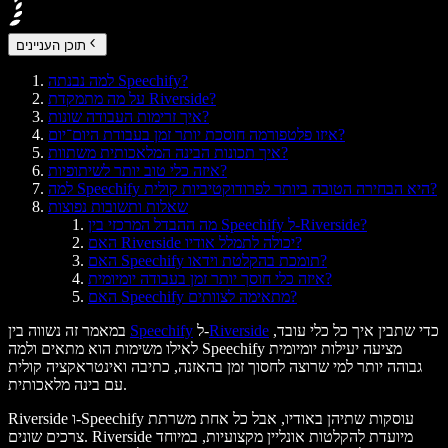
תוכן העניינים
למה נבנתה Speechify?
על מה מתמקדת Riverside?
איך זרימות העבודה שונות?
איזו פלטפורמה חוסכת יותר זמן בעבודת היום־יום?
איך תכונות הבינה המלאכותית משתוות?
איזה כלי טוב יותר לשיתופיות?
למה Speechify היא הבחירה הטובה ביותר לפרודוקטיביות קולית?
שאלות ותשובות נפוצות
מה ההבדל המרכזי בין Speechify ל-Riverside?
האם Riverside יכולה לתמלל אודיו?
האם Speechify תומכת בהקלטת וידאו?
איזה כלי חוסך יותר זמן בעבודה יומיומית?
האם Speechify מתאימה לצוותים?
כדי שתבין איך כל כלי עובד,
Riverside
ל-
Speechify
במאמר זה נשווה בין
לאילו משימות הוא מתאים ולמה Speechify מציעה יעילות יומיומית
גבוהה יותר למי שרוצה לחסוך זמן בהאזנה, כתיבה ואינטראקציה קולית
עם בינה מלאכותית.
Riverside ו-Speechify עוסקות שתיהן באודיו, אבל כל אחת משרתת
צרכים שונים. Riverside מיועדת להקלטות אונליין מקצועיות, במיוחד