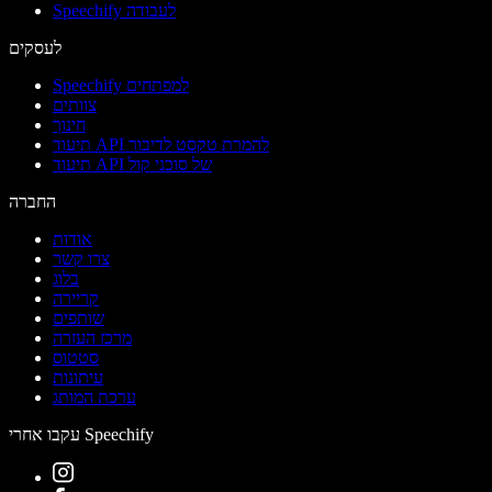
Speechify לעבודה
לעסקים
Speechify למפתחים
צוותים
חינוך
תיעוד API להמרת טקסט לדיבור
תיעוד API של סוכני קול
החברה
אודות
צרו קשר
בלוג
קריירה
שותפים
מרכז העזרה
סטטוס
עיתונות
ערכת המותג
עקבו אחרי Speechify