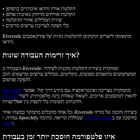
• הקלטת אודיו ווידאו איכותיים בדפדפן
• הקלטת אורחים מרחוק באיכות אולפן
• יצירת תמלילים אחרי ההקלטה
• כלי הפקה לעריכת ערוצים מרובים
Riverside מתאימה ליוצרים הזקוקים להקלטות נקיות של פודקאסטים
ווידאו.
איך זרימות העבודה שונות?
העבודה ב-Riverside ממוקדת ביצירת הקלטות מוכנות לשידור.
המשתמשים מתאמים מפגשים, מקליטים, מנהלים ערוצים ומייצאים תוכן
להפקה ופרסום.
מתמקדת בצריכה ואינטראקציה עם מידע דרך קול. אפשר
Speechify
להאזין לטקסטים ארוכים, לשאול שאלות בינה מלאכותית, ליצור
סיכומים
ולהכתיב תשובות בלי לקפוץ בין אפליקציות.
כל אחד מהכלים מתמקד במשהו אחר: Riverside ביצירה והכנה של מדיה
גמורה, ו-Speechify בחיסכון זמן ב
עבודה יומיומית
שכוללת קריאה, כתיבה
.
ו
הבנה
איזו פלטפורמה חוסכת יותר זמן בעבודת