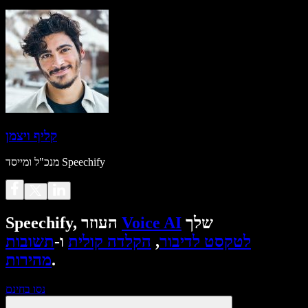
קליף ויצמן
מנכ"ל ומייסד Speechify
שלך
Voice AI
Speechify, העוזר
לטקסט לדיבור
,
הקלדה קולית
ו-
תשובות
.
מהירות
נסו בחינם