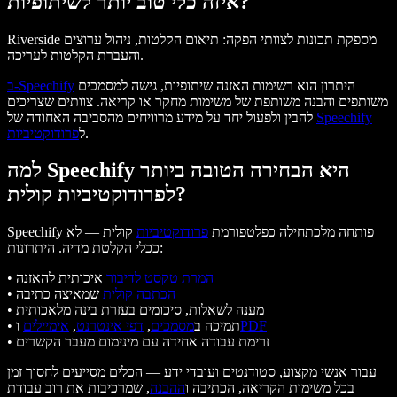
איזה כלי טוב יותר לשיתופיות?
Riverside מספקת תכונות לצוותי הפקה: תיאום הקלטות, ניהול ערוצים
והעברת הקלטות לעריכה.
היתרון הוא רשימות האזנה שיתופיות, גישה למסמכים
ב-Speechify
משותפים והבנה משותפת של משימות מחקר או קריאה. צוותים שצריכים
Speechify
להבין ולפעול יחד על מידע מרוויחים מהסביבה האחודה של
.
ל
פרודוקטיביות
למה Speechify היא הבחירה הטובה ביותר
לפרודוקטיביות קולית?
Speechify פותחה מלכתחילה כפלטפורמת
פרודוקטיביות
קולית — לא
ככלי הקלטת מדיה. היתרונות:
המרת טקסט לדיבור
איכותית להאזנה
•
הכתבה קולית
שמאיצה כתיבה
•
• מענה לשאלות, סיכומים בעזרת בינה מלאכותית
PDF
• תמיכה ב
מסמכים
,
דפי אינטרנט
,
אימיילים
ו
• זרימת עבודה אחידה עם מינימום מעבר הקשרים
עבור אנשי מקצוע, סטודנטים ועובדי ידע — הכלים מסייעים לחסוך זמן
בכל משימות הקריאה, הכתיבה ו
ההבנה
, שמרכיבות את רוב עבודת