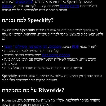
אודיו ווידאו איכותיים ל
פודקאסטים
ושידורים. Speechify פועלת
כפלטפורמת
פרודוקטיביות
ממוקדת קול — לקריאה, האזנה,
הכתבה
והבנה מבוססת בינה מלאכותית בכל יום עבודה.
למה נבנתה Speechify?
המשימה של Speechify היא להפוך קריאה פסיבית להאזנה אקטיבית
ולהשתמש בקול כאמצעי מרכזי לפרודוקטיביות. היתרונות המרכזיים שלה
הם:
לאודיו טבעי
קובצי PDF
• הפיכת
מסמכים
,
דפי אינטרנט
,
אימיילים
ו-
• קולות ברורים ונעימים להאזנה ממושכת
הכתבת טקסט בקול
שמאפשרת כתיבה בדיבור
•
• סיכום מידע, תשובות לשאלות ואינטראקציה עם תוכן בעזרת בינה
מלאכותית
• זרימות עבודה אחידות שמצמצמות מעבר בין אפליקציות
Speechify עוזרת לחסוך זמן באמצעות שילוב של קריאה, האזנה, כתיבה
וחשיבה במקום אחד שממוקד כולו בקול.
על מה מתמקדת Riverside?
Riverside מיועדת בעיקר להקלטות אונליין מקצועיות של פודקאסטים,
ראיונות ותוכן וידאו. היתרונות שלה: