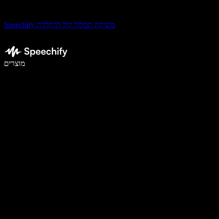
Speechify משיקה תמלול קול להקלדה
לכתוב פי 5 מהר יותר עם הכתבה קולית
מוצרים
למידע נוסף