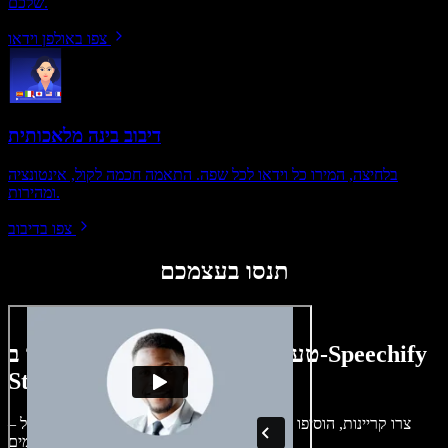
שלכם.
צפו באולפן וידאו
דיבוב בינה מלאכותית
בלחיצה, המירו כל וידאו לכל שפה. התאמה חכמה לקול, אינטונציה
ומהירות.
צפו בדיבוב
תנסו בעצמכם
טעימה קטנה ממה שתוכלו ליצור ב-Speechify
Studio.
צרו קריינות, הוסיפו תמונות ללא זכויות, אודיו, סרטונים ושיבוט קול –
לפרויקטים קוליים־חזותיים מושלמים.