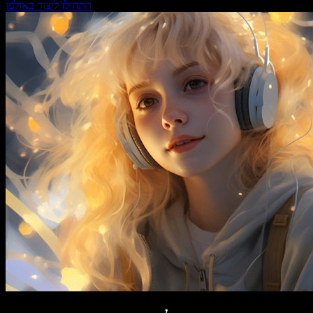
התחילו ליצור באולפן