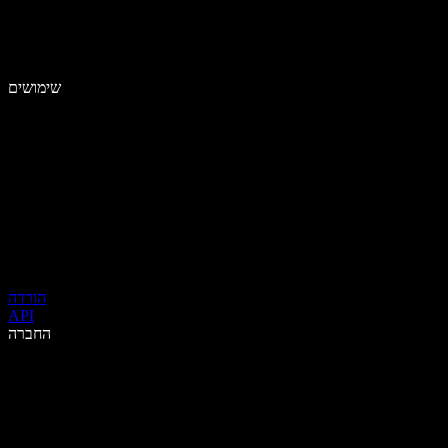
שימושים
הורדה
API
החברה