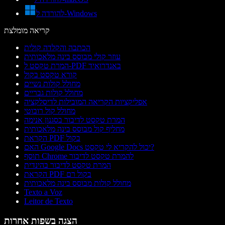
להורדה ל-Windows
קריאה מומלצת
הכתבה והקלדה קולית
עוזר קולי מבוסס בינה מלאכותית
המרת טקסט ל-PDF באנדרואיד
קורא טקסט בקול
מחולל קולות נשיים
מחולל קולות גבריים
אפליקציות הקריאה המובילות לדיסלקציה
מחולל קול רובוטי
המרת טקסט לדיבור בסגנון אנימה
מחליף קול מבוסס בינה מלאכותית
הקראת PDF בקול
האם Google Docs יכול להקריא לי טקסט?
תוסף Chrome להמרת טקסט לדיבור
המרת טקסט לדיבור בהינדית
הקראת PDF בקול רם
מחולל קולות מבוסס בינה מלאכותית
Texto a Voz
Leitor de Texto
הצגה בשפות אחרות