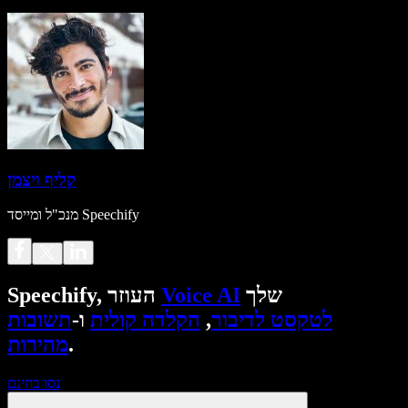
קליף ויצמן
מנכ"ל ומייסד Speechify
שלך
Voice AI
Speechify, העוזר
לטקסט לדיבור
,
הקלדה קולית
ו-
תשובות
.
מהירות
נסו בחינם