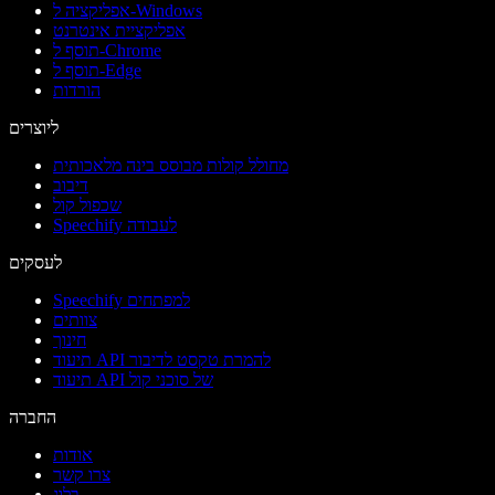
אפליקציה ל-Windows
אפליקציית אינטרנט
תוסף ל-Chrome
תוסף ל-Edge
הורדות
ליוצרים
מחולל קולות מבוסס בינה מלאכותית
דיבוב
שכפול קול
Speechify לעבודה
לעסקים
Speechify למפתחים
צוותים
חינוך
תיעוד API להמרת טקסט לדיבור
תיעוד API של סוכני קול
החברה
אודות
צרו קשר
בלוג