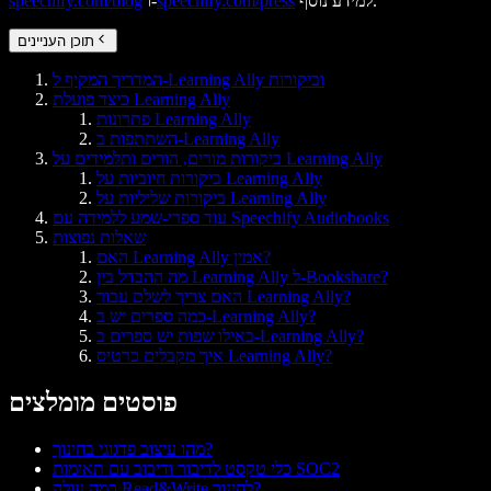
למידע נוסף.
speechify.com/press
ו-
speechify.com/blog
תוכן העניינים
המדריך המקיף ל-Learning Ally וביקורות
כיצד פועלת Learning Ally
פתרונות Learning Ally
השתתפות ב-Learning Ally
ביקורות מורים, הורים ותלמידים על Learning Ally
ביקורות חיוביות על Learning Ally
ביקורות שליליות על Learning Ally
עוד ספרי-שמע ללמידה עם Speechify Audiobooks
שאלות נפוצות
האם Learning Ally אמין?
מה ההבדל בין Learning Ally ל-Bookshare?
האם צריך לשלם עבור Learning Ally?
כמה ספרים יש ב-Learning Ally?
באילו שפות יש ספרים ב-Learning Ally?
איך מקבלים כרטיס Learning Ally?
פוסטים מומלצים
מהו עיצוב פדגוגי בחינוך?
כלי טקסט לדיבור ודיבוב עם תאימות SOC2
כמה עולה Read&Write לחינוך?