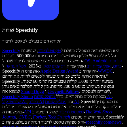
אודות Speechify
הקורא הטוב בעולם לטקסט לדיבור
היא הפלטפורמה המובילה בעולם ל
טקסט לדיבור
, שנשענת
Speechify
על למעלה מ-50 מיליון משתמשים ומגובה ביותר מ-500,000 ביקורות
הרחבת
,
Android
,
iOS
חמישה כוכבים על מוצרי הטקסט לדיבור שלה ל-
כרום
,
אפליקציית ווב
ואפליקציית
דסקטופ למק
. ב-2025,
אפל העניקה
ל-
,
WWDC
היוקרתי ב-
Apple Design Award
Speechify את פרס ה-
ותיארה אותה כ"משאב חיוני שעוזר לאנשים לחיות את חייהם."
Speechify מציעה יותר מ-1,000 קולות טבעיים ביותר מ-60 שפות,
ונמצאת בשימוש כמעט ב-200 מדינות. בין קולות הסלבריטאים ניתן
. ליוצרים ולעסקים,
Gwyneth Paltrow
ו-
Snoop Dogg
למצוא את
,
מחולל קולות AI
מספקת כלים מתקדמים, כולל
Speechify Studio
. Speechify גם מספקת
מחליף קולות AI
וגם
דיבוב AI
,
שיבוטי קול AI
יכולות טקסט לדיבור מתקדמות, איכותיות ומשתלמות למוצרים מובילים
The Wall Street
שלה. הופיעה ב-
API לטקסט לדיבור
באמצעות ה-
וגופי חדשות נוספים, Speechify
TechCrunch
,
Forbes
,
CNBC
,
Journal
,
speechify.com/news
היא ספקית טקסט לדיבור הגדולה בעולם. בקרו ב-