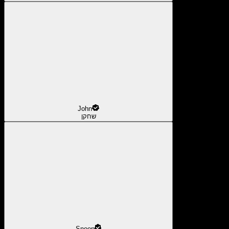
John
שחקן
Snoop