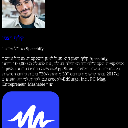
קליף ויצמן
מנכ"ל ומייסד Speechify
קליף ויצמן הוא פעיל למען דיסלקסיה, מנכ"ל ומייסד Speechify,
אפליקציית טקסט־לדיבור המובילה בעולם, עם למעלה מ-100,000 דירוגי
חמישה כוכבים ודירוג ראשון ב-App Store בקטגוריית חדשות ומגזינים.
ב-2017 נבחר לרשימת פורבס "30 מתחת ל-30" בזכות קידום הנגישות
לאנשים עם לקויות למידה. הופיע ב-EdSurge, Inc., PC Mag,
Entrepreneur, Mashable ועוד.