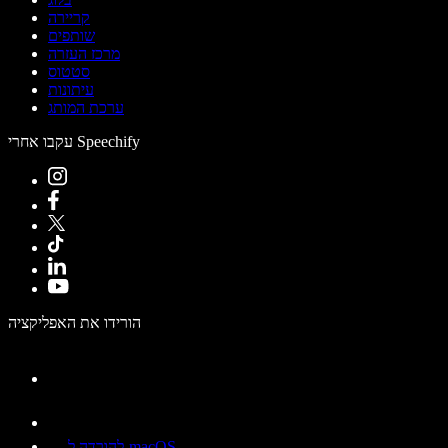
קריירה
שותפים
מרכז העזרה
סטטוס
עיתונות
ערכת המותג
עקבו אחרי Speechify
הורידו את האפליקציה
להורדה ל-macOS