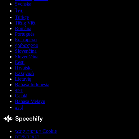
Svenska
ไทย
Türkçe
Tiếng Việt
Română
Português
Български
ქართული
Slovenčina
Slovenščina
Eesti
Hrvatski
Ελληνικά
Lietuvių
Bahasa Indonesia
বাংলা
Català
Bahasa Melayu
اردو
העדפות קובצי Cookie
תנאי השירות