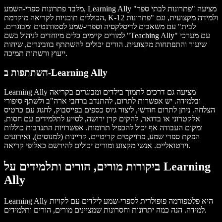
מלבד פתרונות ספרי-השמע, Learning Ally מציעה "פתרונות לבתי ספר"
הכוללים תוכניות לקריאה מוקדמת, K-12 ולמידה מקצועית, וגם "פתרונות
לבית" עם משאבים לדיסלקסיה וספרי-שמע לסטודנטים ומבוגרים.
למורים קיימים כלים מיוחדים לניהול בשם "Teaching Ally" עם מערכי
שיעור והתפתחות מקצועית. הורים יכולים להשתתף בוובינרים, שיחות
ייעוץ ורשתות תמיכה.
השתתפות ב-Learning Ally
Learning Ally מציעה גם דרכים לתמוך בילדים ומבוגרים בקריאה
ובלמידה. יש אפשרות לתרום, להתנדב ברחבי ארה"ב ולשתף סיפורי
הצלחה. ניתן לתרום חודשי, ליצור גיוס כספים בפייסבוק, לחגוג עם כרטיס
אלקטרוני או בדואר, להקים קרן ירושה, לסייע לתלמידים עם חסות,
ומקום העבודה אף יכול להכפיל תרומות. אפשרויות התנדבות כוללות
הפקת ספרי שמע, פרויקטים קריטיים, קריינות (למנוסים), ואירועים
וירטואליים. אנשי מקצוע ומורים יכולים להירשם כאלופי קריאה.
ביקורות מורים, הורים ותלמידים על Learning
Ally
Learning Ally היא פלטפורמה פופולרית לספרי-שמע לילדים עם לקויות
למידה. הנה כמה יתרונות וחסרונות שמציינים מורים, הורים ותלמידים.