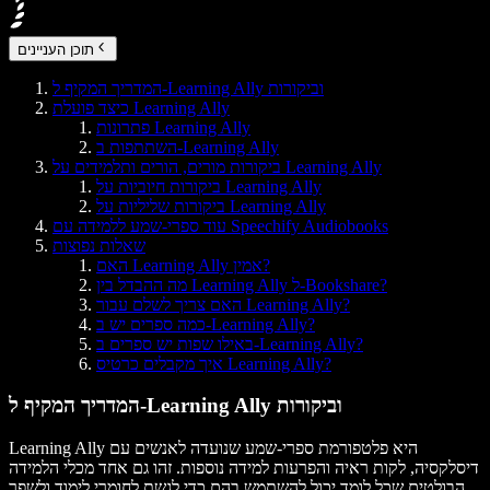
תוכן העניינים
המדריך המקיף ל-Learning Ally וביקורות
כיצד פועלת Learning Ally
פתרונות Learning Ally
השתתפות ב-Learning Ally
ביקורות מורים, הורים ותלמידים על Learning Ally
ביקורות חיוביות על Learning Ally
ביקורות שליליות על Learning Ally
עוד ספרי-שמע ללמידה עם Speechify Audiobooks
שאלות נפוצות
האם Learning Ally אמין?
מה ההבדל בין Learning Ally ל-Bookshare?
האם צריך לשלם עבור Learning Ally?
כמה ספרים יש ב-Learning Ally?
באילו שפות יש ספרים ב-Learning Ally?
איך מקבלים כרטיס Learning Ally?
המדריך המקיף ל-Learning Ally וביקורות
Learning Ally היא פלטפורמת ספרי-שמע שנועדה לאנשים עם
דיסלקסיה, לקות ראיה והפרעות למידה נוספות. זהו גם אחד מכלי הלמידה
הבולטים שכל לומד יכול להשתמש בהם כדי לגשת לחומרי לימוד ולשפר