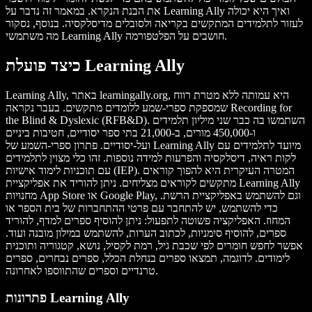
את הבנת הנקרא. במאמר זה נדבר על Learning Ally ואיך היא יכולה
לעזור לתלמידים המתקשים בקריאה ולסובלים מדיסלקסיה. בנוסף, נסקור
מה משתמשי Learning Ally חושבים על הפלטפורמה.
כיצד פועלת Learning Ally
Learning Ally, באתר learningally.org, היא עמותה ללא מטרת רווח
שמספקת ספרי-שמע ללומדים מתקשים. בעבר נקראה Recording for
the Blind & Dyslexic (RFB&D). השתמשו בה כבר שני מיליון תלמידים
ו-450,000 מורים, ב-21,000 בתי ספר יסודיים, חטיבות ביניים
ועל-יסודיים. פתרון ספרי-השמע של Learning Ally מיועד לתלמידים עם
לקות ראיה, דיסלקסיה והפרעות למידה נוספות. זהו כלי מצוין לתלמידים
עם תוכניות לימוד אישיות (IEP). המטרה העיקרית היא להפוך קוראים
מתקשים לקוראים מצליחים. ניתן להוריד את אפליקציית Learning Ally
מחנויות App Store או Google Play, וגם להשתמש באפליקציית הרשת.
כדי להשתמש, יש להתחבר עם פרטי ההתחברות של בית הספר או
המחוז. האפליקציה פשוטה לתפעול: ניתן להוסיף ספרים למדף, להוריד
ספרים, להוסיף סימניות, לכתוב הערות, להשתמש במילון מובנה ועוד.
אפשר לחפש חומרים לפי שכבת גיל, רמת לקסיל, נושא, קטגוריה ותוכנית
לימודים. לדוגמה, תמצאו ספרים בנחלת הכלל, ספרים נבחרים, ספרים
טרנדיים וספרים שהתווספו לאחרונה.
פתרונות Learning Ally