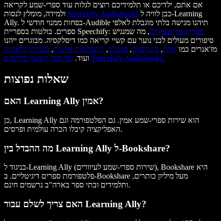
אם אתם, ילדיכם או תלמידיכם רוצים לגלות עוד ספרי-שמע לקריאה
כבן לוויה ל-Learning
Speechify Audiobooks
ולמידה, מומלץ לנסות
Ally. בפחות ממנוי חודשי ל-Audible תיהנו מגישה בלתי מוגבלת לאלפי
ספרי נוער וצעירים
, מה שמנגיש
ספרים. בולטות בספריית Speechify:
סיפורים מעולים לבני נוער עם קשיי קריאה כמו דיסלקסיה. מבוגרים ייהנו
מז'אנרים כמו
מתח
,
ביוגרפיות
,
פנטזיה
,
התפתחות אישית
,
ספרות קלאסית
נסו ספר ראשון בחינם ב-Speechify Audiobooks.
ועוד.
שאלות נפוצות
האם Learning Ally אמין?
כן, Learning Ally הוא שירות ספרי-שמע אמין. גם הפלטפורמה וגם
האפליקציה קיבלו הכרה עולמית ופרסים.
מה ההבדל בין Learning Ally ל-Bookshare?
בניגוד ל-Learning Ally (שירות ספרי-שמע לעיוורים), Bookshare היא
פלטפורמת ספרים דיגיטליים. ב-Bookshare מעל מיליון כותרים,
ותלמידים ובתי ספר בארה"ב נרשמים חינם.
האם צריך לשלם עבור Learning Ally?