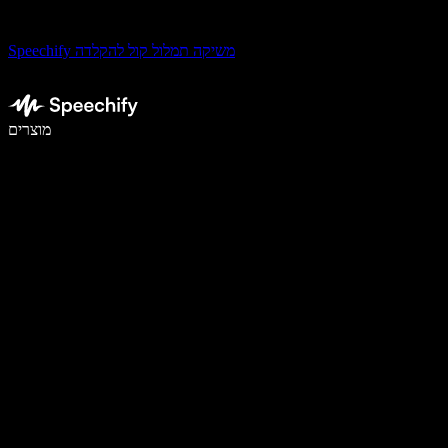
Speechify משיקה תמלול קול להקלדה
לכתוב פי 5 מהר יותר עם הכתבה קולית
מוצרים
למידע נוסף