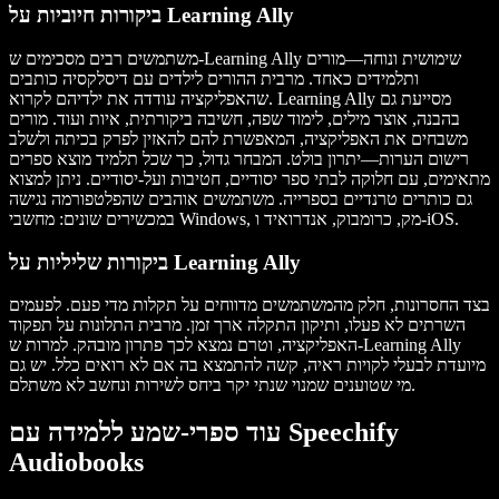
ביקורות חיוביות על Learning Ally
משתמשים רבים מסכימים ש-Learning Ally שימושית ונוחה—מורים
ותלמידים כאחד. מרבית ההורים לילדים עם דיסלקסיה כותבים
שהאפליקציה עודדה את ילדיהם לקרוא. Learning Ally מסייעת גם
בהבנה, אוצר מילים, לימוד שפה, חשיבה ביקורתית, איות ועוד. מורים
משבחים את האפליקציה, המאפשרת להם להאזין לפרק בכיתה ולשלב
רישום הערות—יתרון בולט. המבחר גדול, כך שכל תלמיד מוצא ספרים
מתאימים, עם חלוקה לבתי ספר יסודיים, חטיבות ועל-יסודיים. ניתן למצוא
גם כותרים טרנדיים בספרייה. משתמשים אוהבים שהפלטפורמה נגישה
במכשירים שונים: מחשבי Windows, מק, כרומבוק, אנדרואיד ו-iOS.
ביקורות שליליות על Learning Ally
בצד החסרונות, חלק מהמשתמשים מדווחים על תקלות מדי פעם. לפעמים
השרתים לא פעלו, ותיקון התקלה ארך זמן. מרבית התלונות על תפקוד
האפליקציה, וטרם נמצא לכך פתרון מובהק. למרות ש-Learning Ally
מיועדת לבעלי לקויות ראיה, קשה להתמצא בה אם לא רואים כלל. יש גם
מי שטוענים שמנוי שנתי יקר ביחס לשירות ונחשב לא משתלם.
עוד ספרי-שמע ללמידה עם Speechify
Audiobooks