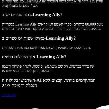
כן, מנוי שנתי ל-Learning Ally עולה 135 דולר והוא כולל גישה חופשית
לכל התכנים באפליקציה.
כמה ספרים יש ב-Learning Ally?
בספריית Learning Ally מעל 80,000 כותרים. ספרי-השמע המוקראים
כוללים חומרי לימוד, ספרי עיון, רומנים, קומיקס וחומרי חינוך מיוחדים.
באילו שפות יש ספרים ב-Learning Ally?
מעבר לספרים באנגלית, יש גם ספרי-שמע בצרפתית וספרדית.
איך מקבלים כרטיס Learning Ally?
אין צורך בכרטיס, רק שם משתמש וסיסמה. לאחר פתיחת חשבון
ותשלום, ניתן להתחבר מתי שתרצו.
השתמשו בקולות ה-AI המתקדמים ביותר, קבצים ללא
הגבלה ותמיכה 24/7
נסו בחינם