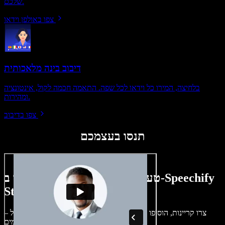
שלכם.
צפו באולפן וידאו
דיבוב בינה מלאכותית
בלחיצה, המירו כל וידאו לכל שפה. התאמה חכמה לקול, אינטונציה
ומהירות.
צפו בדיבוב
תנסו בעצמכם
טעימה קטנה ממה שתוכלו ליצור ב-Speechify
Studio.
צרו קריינות, הוסיפו תמונות ללא זכויות, אודיו, סרטונים ושיבוט קול –
לפרויקטים קוליים־חזותיים מושלמים.