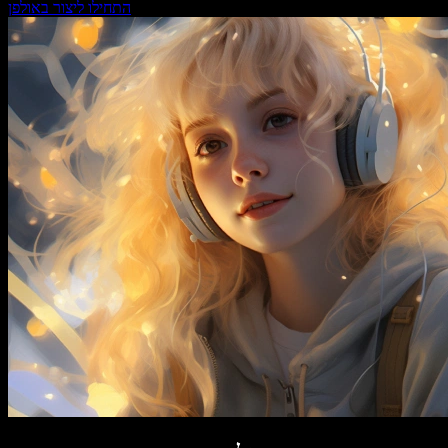
התחילו ליצור באולפן