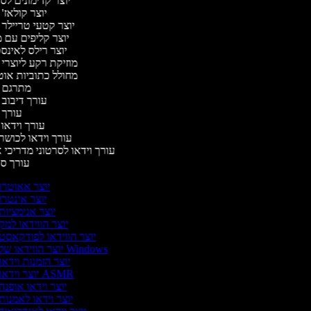
יוצר קדימונים ל
יוצר קולאז'
יוצר קטעי טריילר 
יוצר קליפים עם 
יוצר רילס לאינ
מוזיקת רקע ליוצרי 
מחולל כתוביות או
מתרגם 
עורך דיבוב 
עורך 
עורך וידאו 
עורך וידאו לכושר
עורך וידאו לסרטוני מדריכי 
עורך 
יוצר אאוטרו
יוצר אינטרו
יוצר אנימציות
יוצר הווידאו למק
יוצר הווידאו לפודקאסט
יוצר הווידאו של Windows
יוצר הזמנות וידאו
יוצר וידאו ASMR
יוצר וידאו אופנה
יוצר וידאו לאמנות