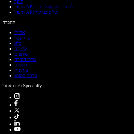
חינוך
תיעוד API להמרת טקסט לדיבור
תיעוד API של סוכני קול
החברה
אודות
צרו קשר
בלוג
קריירה
שותפים
מרכז העזרה
סטטוס
עיתונות
ערכת המותג
עקבו אחרי Speechify