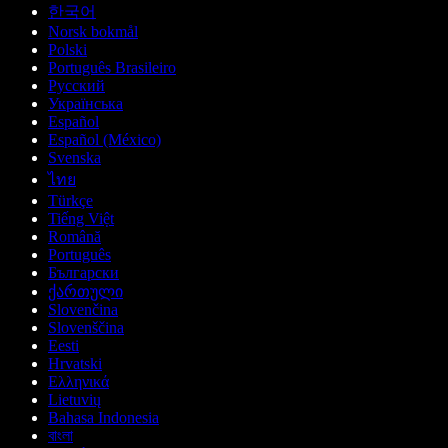
한국어
Norsk bokmål
Polski
Português Brasileiro
Русский
Українська
Español
Español (México)
Svenska
ไทย
Türkçe
Tiếng Việt
Română
Português
Български
ქართული
Slovenčina
Slovenščina
Eesti
Hrvatski
Ελληνικά
Lietuvių
Bahasa Indonesia
বাংলা