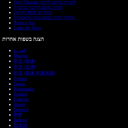
תוסף Chrome להמרת טקסט לדיבור
המרת טקסט לדיבור בהינדית
הקראת PDF בקול רם
מחולל קולות מבוסס בינה מלאכותית
Texto a Voz
Leitor de Texto
הצגה בשפות אחרות
العربية
Magyar
中文 (简体)
中文 (台灣)
中文 (简体 中国大陆)
Čeština
Dansk
Nederlands
English
Français
Suomi
Deutsch
हिन्दी
Italiano
日本語