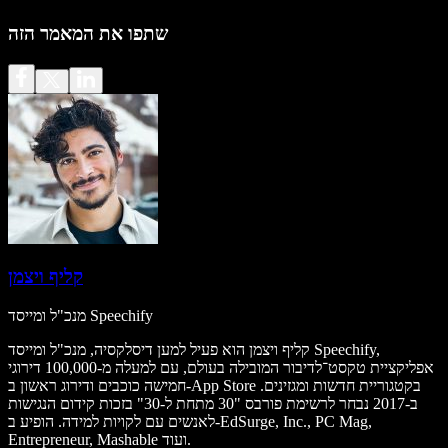
שתפו את המאמר הזה
קליף ויצמן
מנכ"ל ומייסד Speechify
קליף ויצמן הוא פעיל למען דיסלקסיה, מנכ"ל ומייסד Speechify,
אפליקציית טקסט־לדיבור המובילה בעולם, עם למעלה מ-100,000 דירוגי
חמישה כוכבים ודירוג ראשון ב-App Store בקטגוריית חדשות ומגזינים.
ב-2017 נבחר לרשימת פורבס "30 מתחת ל-30" בזכות קידום הנגישות
לאנשים עם לקויות למידה. הופיע ב-EdSurge, Inc., PC Mag,
Entrepreneur, Mashable ועוד.