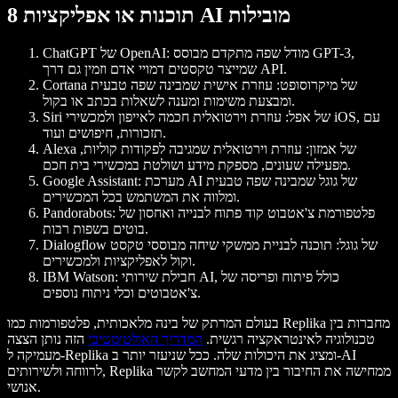
8 תוכנות או אפליקציות AI מובילות
: מודל שפה מתקדם מבוסס GPT-3,
ChatGPT של OpenAI
שמייצר טקסטים דמויי אדם וזמין גם דרך API.
Cortana של מיקרוסופט
: עוזרת אישית שמבינה שפה טבעית
ומבצעת משימות ומענה לשאלות בכתב או בקול.
Siri של אפל
: עוזרת וירטואלית חכמה לאייפון ולמכשירי iOS, עם
תזכורות, חיפושים ועוד.
Alexa של אמזון
: עוזרת וירטואלית שמגיבה לפקודות קוליות,
מפעילה שעונים, מספקת מידע ושולטת במכשירי בית חכם.
: מערכת AI של גוגל שמבינה שפה טבעית
Google Assistant
ומלווה את המשתמש בכל המכשירים.
: פלטפורמת צ'אטבוט קוד פתוח לבנייה ואחסון של
Pandorabots
בוטים בשפות רבות.
Dialogflow של גוגל
: תוכנה לבניית ממשקי שיחה מבוססי טקסט
וקול לאפליקציות ולמכשירים.
: חבילת שירותי AI, כולל פיתוח ופריסה של
IBM Watson
צ'אטבוטים וכלי ניתוח נוספים.
בעולם המרתק של בינה מלאכותית, פלטפורמות כמו Replika מחברות בין
טכנולוגיה לאינטראקציה רגשית.
המדריך האולטימטיבי
הזה נותן הצצה
מעמיקה ל-Replika ומציג את היכולות שלה. ככל שניעזר יותר ב-AI
לרווחה ולשירותים, Replika ממחישה את החיבור בין מדעי המחשב לקשר
אנושי.