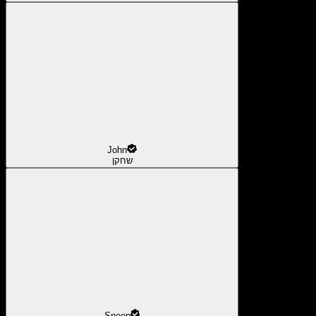
John
שחקן
Snoop