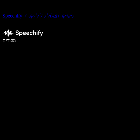
Speechify משיקה תמלול קול להקלדה
לכתוב פי 5 מהר יותר עם הכתבה קולית
מוצרים
למידע נוסף