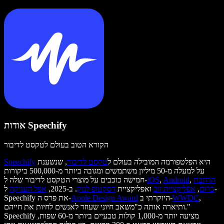
אודות Speechify
הקורא הטוב בעולם לטקסט לדיבור
היא הפלטפורמה המובילה בעולם ל
טקסט לדיבור
, שנשענת
Speechify
על למעלה מ-50 מיליון משתמשים ומגובה ביותר מ-500,000 ביקורות
הרחבת
,
Android
,
iOS
חמישה כוכבים על מוצרי הטקסט לדיבור שלה ל-
כרום
,
אפליקציית ווב
ואפליקציית
דסקטופ למק
. ב-2025,
אפל העניקה
ל-
,
WWDC
היוקרתי ב-
Apple Design Award
Speechify את פרס ה-
ותיארה אותה כ"משאב חיוני שעוזר לאנשים לחיות את חייהם."
Speechify מציעה יותר מ-1,000 קולות טבעיים ביותר מ-60 שפות,