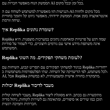
הממשק הנוח מאפשר חברות עם AI בכל זמן ובכל מקום.
הנגישות הזו מאפשרת למשתמש לשוחח עם ה-AI מכל מקום ולחוות
אינטראקציה בזמן אמת. הממשק ידידותי, מאפשר ניווט קל ותומך בחוויית
שיחה זורמת.
איך Replika שומרת נתונים?
Replika שמה דגש על פרטיות ומאחסנת נתונים במערכות מוצפנות. היא
אינה משתפת מידע אישי עם גורמים חיצוניים, כדי לשמור על סודיות
המשתמש.
Replika לעומת משחקי תפקידים. מה השוני?
בניגוד למשחקי תפקידים עם תסריט קבוע, השיחות עם Replika ייחודיות
לכל משתמש, לפי הדינמיקה של השיחה. שתי הפלטפורמות משתמשות ב-
AI, אבל Replika מתמקדת בחוויה אישית ומשמעותית, לא במשחק.
יכולות Replika מעבר לדיבור
מעבר לשיחה קולית, Replika מתקשרת גם בכתב. היא מסוגלת ליצור
תוכן כמו שירים או סיפורים, ומתאימה גם לשירות לקוחות, ניהול מדיה
חברתית ותמיכה רגשית.