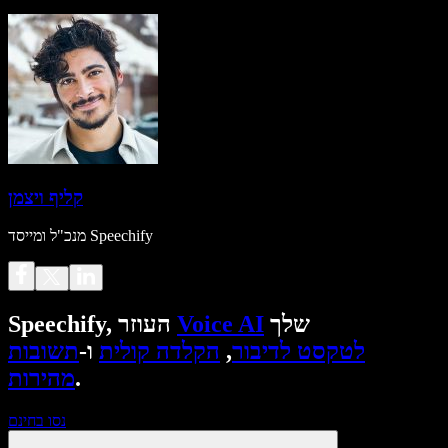
קליף ויצמן
מנכ"ל ומייסד Speechify
שלך
Voice AI
Speechify, העוזר
לטקסט לדיבור
,
הקלדה קולית
ו-
תשובות
.
מהירות
נסו בחינם