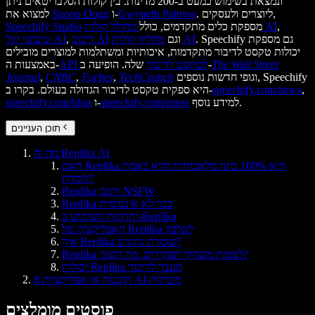
ונמצאת בשימוש כמעט ב-200 מדינות. בין קולות הסלבריטאים ניתן
. ליוצרים ולעסקים,
Gwyneth Paltrow
ו-
Snoop Dogg
למצוא את
,
מחולל קולות AI
מספקת כלים מתקדמים, כולל
Speechify Studio
. Speechify גם מספקת
מחליף קולות AI
וגם
דיבוב AI
,
שיבוטי קול AI
יכולות טקסט לדיבור מתקדמות, איכותיות ומשתלמות למוצרים מובילים
The Wall Street
שלה. הופיעה ב-
API לטקסט לדיבור
באמצעות ה-
וגופי חדשות נוספים, Speechify
TechCrunch
,
Forbes
,
CNBC
,
Journal
,
speechify.com/news
היא ספקית טקסט לדיבור הגדולה בעולם. בקרו ב-
למידע נוסף.
speechify.com/press
ו-
speechify.com/blog
תוכן העניינים
מה זה Replika AI
האם Replika היא 100% בינה מלאכותית והיא באמת
לומדת?
Replika ותוכן NSFW
Replika כבר לא אינטימית
יתרונות השימוש ב-Replika
האפליקציה של Replika לטלפון
איך Replika שומרת נתונים?
Replika לעומת משחקי תפקידים. מה השוני?
יכולות Replika מעבר לדיבור
8 תוכנות או אפליקציות AI מובילות
פוסטים מומלצים