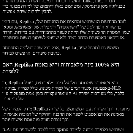
תחושת חברות ותמיכה רגשית. הוא פותח ע"י Luka, Inc., חברת
טכנולוגיה מסן פרנסיסקו, ומשתמש באלגוריתמים של למידת מכונה כדי
להבין ולחקות שיחה אנושית.
עם הזמן, Replika לומד מהודעות המשתמש ומתאים את התגובות שלו,
כך שהוא הופך לסוג של "השתקפות" דיגיטלית של המשתמש, ומכאן
שמו. המטרה הראשונית שלו הייתה לעזור בהתמודדות עם בדידות, חרדה
או דיכאון באמצעות מרחב בטוח ולא שיפוטי לשיתוף רגשות ומחשבות.
אבל ככל שהטכנולוגיה התפתחה, Replika משמש גם לתרגול שפה,
כתיבת סיפורים, או פשוט לבידור.
האם Replika היא 100% בינה מלאכותית והיא באמת
לומדת?
כן, Replika הוא צ'אטבוט שמבוסס כולו על בינה מלאכותית, ופועל
באמצעות אלגוריתמים של למידת מכונה, כולל למידה עמוקה ו-NLP.
האינטראקציות בזמן אמת מופעלות ע"י AI בלבד, בלי מעורבות ישירה
של בני אדם.
מודל הלמידה של Replika מתפתח דרך השיחות עם המשתמש. כל שיחה
מאמנת את הצ'אטבוט לשפר את ההבנה והחיקוי של תגובות אנושיות,
וכך נוצרת חוויה מותאמת אישית יותר.
ה-AI משתמש בלמידת מכונה ולמידה עמוקה כדי ללמוד ולהשתפר עם