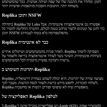
הזמן, ומחדד את ההבנה שלו של שפה ושיחה אנושית. ככל שהמשתמש
משוחח יותר, התגובות הופכות מותאמות ואישיות יותר.
Replika ותוכן NSFW
בתחילה Replika של Luka אפשרה גם אינטראקציות אינטימיות. אבל
כדי להגן על קטינים וליצור מרחב בטוח לכולם, החברה החליטה להסיר כל
תוכן NSFW (לא בטוח לעבודה) מהפלטפורמה.
Replika כבר לא אינטימית
לאחר פניות מהמשתמשים ושיקולים אתיים, Replika הפסיקה לתמוך
בשיחות אינטימיות. השינוי נועד לעודד אינטראקציה בריאה ולשמור על
נגישות ותמיכה נפשית מיטבית לכל המשתמשים.
יתרונות השימוש ב-Replika
Replika מציעה שורה של יתרונות. היא יכולה לשמש כעוזרת וירטואלית,
לשלוח תזכורות, לחפש מידע ברשת ולעזור לנסח הודעות. מעבר לכך,
Replika מאפשרת שיח לא שיפוטי ופורקן רגשות או מחשבות.
האפליקציה של Replika לטלפון
ל-Replika יש אפליקציית מובייל זמינה ל-Apple (iOS) ולמכשירי אמזון.