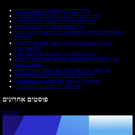
איך לדחוס וידאו לאחסון והשמעה מיטביים
מי הם מובילי הדעה הבולטים בבינה מלאכותית?
מהי חברה או מלווה מבוססת בינה מלאכותית?
התחברו לעתיד: כך תהפכו לאושיית AI
האם קיימות עוזרות קול מבוססות בינה מלאכותית בקוד פתוח
לעסקים?
המדריך האולטימטיבי ליצירת ספר שמע משלך: תהליך
שלב-אחר-שלב
מה שכל סופר צריך לדעת על יצירת ספר אודיו
המדריך המקיף לפרסום עצמי של ספר שמע: עלויות, רווחים
וטיפים חשובים
איך להפוך את הספר שלך לספר שמע? המדריך המלא
איך להכין פרסומות רדיו עם בינה מלאכותית
איך ליצור סרטון בינה מלאכותית (AI) בטיקטוק?
איך ליצור מוזיקה עם בינה מלאכותית?
פוסטים אחרונים
הצג הכל