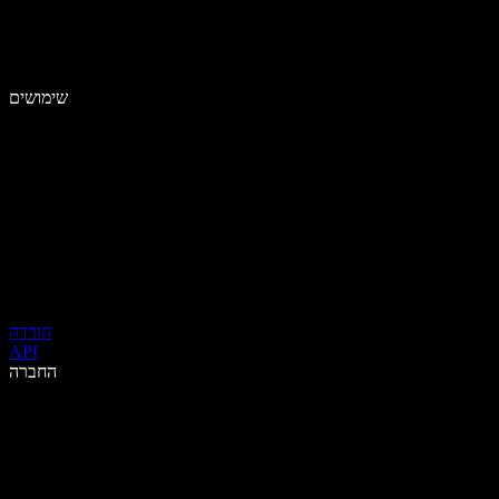
שימושים
הורדה
API
החברה