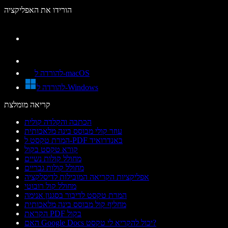
הורידו את האפליקציה
להורדה ל-macOS
להורדה ל-Windows
קריאה מומלצת
הכתבה והקלדה קולית
עוזר קולי מבוסס בינה מלאכותית
המרת טקסט ל-PDF באנדרואיד
קורא טקסט בקול
מחולל קולות נשיים
מחולל קולות גבריים
אפליקציות הקריאה המובילות לדיסלקציה
מחולל קול רובוטי
המרת טקסט לדיבור בסגנון אנימה
מחליף קול מבוסס בינה מלאכותית
הקראת PDF בקול
האם Google Docs יכול להקריא לי טקסט?