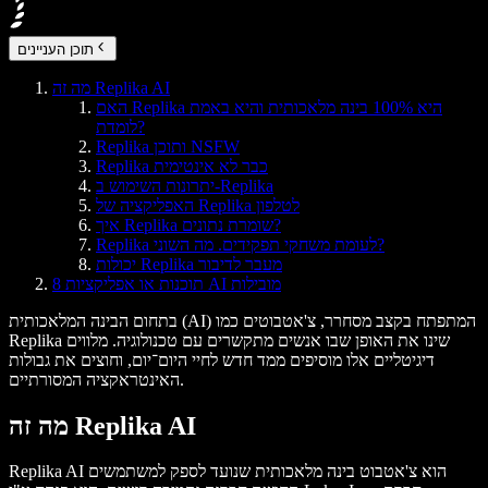
תוכן העניינים
מה זה Replika AI
האם Replika היא 100% בינה מלאכותית והיא באמת
לומדת?
Replika ותוכן NSFW
Replika כבר לא אינטימית
יתרונות השימוש ב-Replika
האפליקציה של Replika לטלפון
איך Replika שומרת נתונים?
Replika לעומת משחקי תפקידים. מה השוני?
יכולות Replika מעבר לדיבור
8 תוכנות או אפליקציות AI מובילות
בתחום הבינה המלאכותית (AI) המתפתח בקצב מסחרר, צ'אטבוטים כמו
Replika שינו את האופן שבו אנשים מתקשרים עם טכנולוגיה. מלווים
דיגיטליים אלו מוסיפים ממד חדש לחיי היום־יום, וחוצים את גבולות
האינטראקציה המסורתיים.
מה זה Replika AI
Replika AI הוא צ'אטבוט בינה מלאכותית שנועד לספק למשתמשים