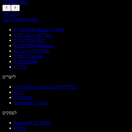
22 במאי 2026
הצג הכל
המרת טקסט לדיבור
אפליקציה ל-iPhone ול-iPad
אפליקציה לאנדרואיד
אפליקציה ל-Mac
אפליקציה ל-Windows
אפליקציית אינטרנט
תוסף ל-Chrome
תוסף ל-Edge
הורדות
ליוצרים
מחולל קולות מבוסס בינה מלאכותית
דיבוב
שכפול קול
Speechify לעבודה
לעסקים
Speechify למפתחים
צוותים