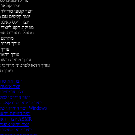
יוצר קדימונים ל
יוצר קולאז'
יוצר קטעי טריילר 
יוצר קליפים עם 
יוצר רילס לאינ
מוזיקת רקע ליוצרי 
מחולל כתוביות או
מתרגם 
עורך דיבוב
עורך 
עורך וידאו 
עורך וידאו לכושר
עורך וידאו לסרטוני מדריכי 
עורך 
יוצר אאוטרו
יוצר אינטרו
יוצר אנימציות
יוצר הווידאו למק
יוצר הווידאו לפודקאסט
יוצר הווידאו של Windows
יוצר הזמנות וידאו
יוצר וידאו ASMR
יוצר וידאו אופנה
יוצר וידאו לאמנות