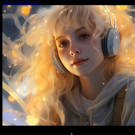
התחילו ליצור באולפן