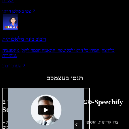
שלכם.
צפו באולפן וידאו
דיבוב בינה מלאכותית
בלחיצה, המירו כל וידאו לכל שפה. התאמה חכמה לקול, אינטונציה
ומהירות.
צפו בדיבוב
תנסו בעצמכם
טעימה קטנה ממה שתוכלו ליצור ב-Speechify
Studio.
צרו קריינות, הוסיפו תמונות ללא זכויות, אודיו, סרטונים ושיבוט קול –
לפרויקטים קוליים־חזותיים מושלמים.