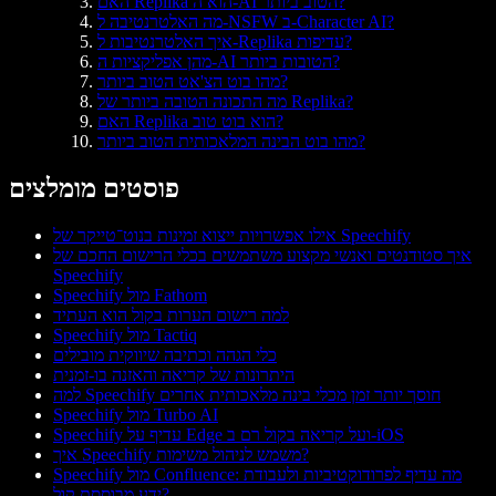
האם Replika הוא ה-AI הטוב ביותר?
מה האלטרנטיבה ל-NSFW ב-Character AI?
איך האלטרנטיבות ל-Replika עדיפות?
מהן אפליקציות ה-AI הטובות ביותר?
מהו בוט הצ'אט הטוב ביותר?
מה התכונה הטובה ביותר של Replika?
האם Replika הוא בוט טוב?
מהו בוט הבינה המלאכותית הטוב ביותר?
פוסטים מומלצים
אילו אפשרויות ייצוא זמינות בנוט־טייקר של Speechify
איך סטודנטים ואנשי מקצוע משתמשים בכלי הרישום החכם של
Speechify
Speechify מול Fathom
למה רישום הערות בקול הוא העתיד
Speechify מול Tactiq
כלי הגהה וכתיבה שיווקית מובילים
היתרונות של קריאה והאזנה בו-זמנית
למה Speechify חוסך יותר זמן מכלי בינה מלאכותית אחרים
Speechify מול Turbo AI
Speechify עדיף על Edge ועל קריאה בקול רם ב-iOS
איך Speechify משמש לניהול משימות?
Speechify מול Confluence: מה עדיף לפרודוקטיביות ולעבודת
ידע מבוססת קול?