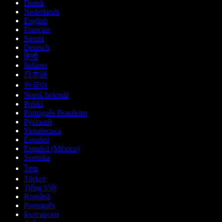
Dansk
Nederlands
English
Français
Suomi
Deutsch
हिन्दी
Italiano
日本語
한국어
Norsk bokmål
Polski
Português Brasileiro
Русский
Українська
Español
Español (México)
Svenska
ไทย
Türkçe
Tiếng Việt
Română
Português
Български