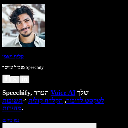
קליף ויצמן
מנכ"ל ומייסד Speechify
שלך
Voice AI
Speechify, העוזר
לטקסט לדיבור
,
הקלדה קולית
ו-
תשובות
.
מהירות
נסו בחינם