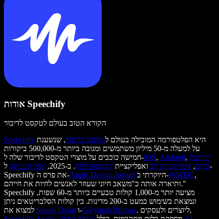
אודות Speechify
הקורא הטוב בעולם לטקסט לדיבור
היא הפלטפורמה המובילה בעולם ל
טקסט לדיבור
, שנשענת
Speechify
על למעלה מ-50 מיליון משתמשים ומגובה ביותר מ-500,000 ביקורות
הרחבת
,
Android
,
iOS
חמישה כוכבים על מוצרי הטקסט לדיבור שלה ל-
כרום
,
אפליקציית ווב
ואפליקציית
דסקטופ למק
. ב-2025,
אפל העניקה
ל-
,
WWDC
היוקרתי ב-
Apple Design Award
Speechify את פרס ה-
ותיארה אותה כ"משאב חיוני שעוזר לאנשים לחיות את חייהם."
Speechify מציעה יותר מ-1,000 קולות טבעיים ביותר מ-60 שפות,
ונמצאת בשימוש כמעט ב-200 מדינות. בין קולות הסלבריטאים ניתן
. ליוצרים ולעסקים,
Gwyneth Paltrow
ו-
Snoop Dogg
למצוא את
,
מחולל קולות AI
מספקת כלים מתקדמים, כולל
Speechify Studio