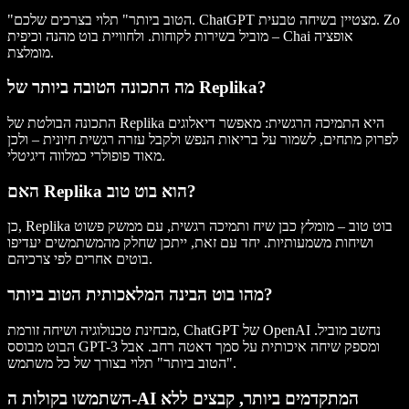
"הטוב ביותר" תלוי בצרכים שלכם. ChatGPT מצטיין בשיחה טבעית. Zo
מוביל בשירות לקוחות. ולחוויית בוט מהנה וכיפית – Chai אופציה
מומלצת.
מה התכונה הטובה ביותר של Replika?
התכונה הבולטת של Replika היא התמיכה הרגשית: מאפשר דיאלוגים
לפרוק מתחים, לשמור על בריאות הנפש ולקבל עזרה רגשית חיונית – ולכן
מאוד פופולרי כמלווה דיגיטלי.
האם Replika הוא בוט טוב?
כן, Replika בוט טוב – מומלץ כבן שיח ותמיכה רגשית, עם ממשק פשוט
ושיחות משמעותיות. יחד עם זאת, ייתכן שחלק מהמשתמשים יעדיפו
בוטים אחרים לפי צרכיהם.
מהו בוט הבינה המלאכותית הטוב ביותר?
מבחינת טכנולוגיה ושיחה זורמת, ChatGPT של OpenAI נחשב מוביל.
הבוט מבוסס GPT-3 ומספק שיחה איכותית על סמך דאטה רחב. אבל
"הטוב ביותר" תלוי בצורך של כל משתמש.
השתמשו בקולות ה-AI המתקדמים ביותר, קבצים ללא