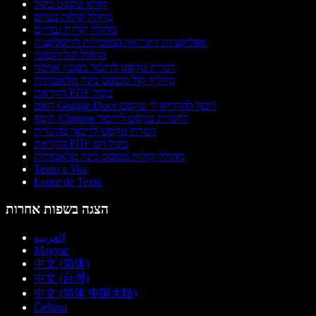
קורא טקסט בקול
מחולל קולות נשיים
מחולל קולות גבריים
אפליקציות הקריאה המובילות לדיסלקציה
מחולל קול רובוטי
המרת טקסט לדיבור בסגנון אנימה
מחליף קול מבוסס בינה מלאכותית
הקראת PDF בקול
האם Google Docs יכול להקריא לי טקסט?
תוסף Chrome להמרת טקסט לדיבור
המרת טקסט לדיבור בהינדית
הקראת PDF בקול רם
מחולל קולות מבוסס בינה מלאכותית
Texto a Voz
Leitor de Texto
הצגה בשפות אחרות
العربية
Magyar
中文 (简体)
中文 (台灣)
中文 (简体 中国大陆)
Čeština