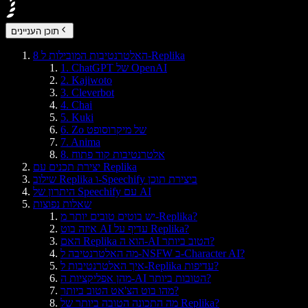
תוכן העניינים
8 האלטרנטיבות המובילות ל-Replika
1. ChatGPT של OpenAI
2. Kajiwoto
3. Cleverbot
4. Chai
5. Kuki
6. Zo של מיקרוסופט
7. Anima
8. אלטרנטיבות קוד פתוח
יצירת תכנים עם Replika
שילוב Replika ו-Speechify ביצירת תוכן
היתרון של Speechify עם AI
שאלות נפוצות
יש בוטים טובים יותר מ-Replika?
איזה בוט AI עדיף על Replika?
האם Replika הוא ה-AI הטוב ביותר?
מה האלטרנטיבה ל-NSFW ב-Character AI?
איך האלטרנטיבות ל-Replika עדיפות?
מהן אפליקציות ה-AI הטובות ביותר?
מהו בוט הצ'אט הטוב ביותר?
מה התכונה הטובה ביותר של Replika?