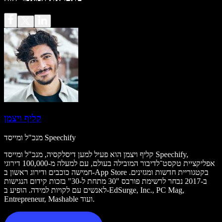
קליף ויצמן
מנכ"ל ומייסד Speechify
קליף ויצמן הוא פעיל למען דיסלקסיה, מנכ"ל ומייסד Speechify,
אפליקציית טקסט־לדיבור המובילה בעולם, עם למעלה מ-100,000 דירוגי
חמישה כוכבים ודירוג ראשון ב-App Store בקטגוריית חדשות ומגזינים.
ב-2017 נבחר לרשימת פורבס "30 מתחת ל-30" בזכות קידום הנגישות
לאנשים עם לקויות למידה. הופיע ב-EdSurge, Inc., PC Mag,
Entrepreneur, Mashable ועוד.