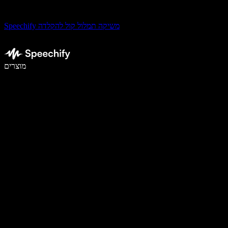
Speechify משיקה תמלול קול להקלדה
לכתוב פי 5 מהר יותר עם הכתבה קולית
מוצרים
למידע נוסף