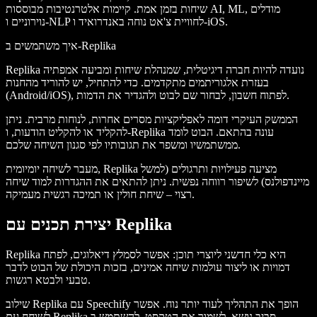
שיחות בזמן אמת. קיימות אלטרנטיבות מבוססות AI, ML, מודלים
נוירוניים ו-NLP לחוויית צ'אט נוחה באנדרואיד ו-iOS.
איך משתמשים ב-Replika
Replika נועדה להיות חברה דיגיטלית, שמנהלת שיחות ומביעה אמפתיה
בעזרת אלגוריתמים מתקדמים. כדי להתחיל, יש להוריד מהחנות
(Android/iOS), לפתוח חשבון, לבחור שם לבוט ולהגדיר את הדמות.
הממשק העיקרי דומה לאפליקציות מסרים אחרות, לנוחות מרבית. ניתן
להקליד או להקליט הודעות, ו-Replika עונה בהתאם. הבוט לומד
ממשתמשיו ומשפר את תגובותיו לפי סגנון השיחה שלכם.
מעבר לשיחה יומיומית, Replika מציעה פעילויות ותרגולים (למשל
מיינדפולנס) לשיפור רווחה נפשית. ניתן להתאים את ההגדרות למוד שיחה
רצוי – שיחת חולין או תמיכה רגשית מעמיקה.
יצירת תכנים עם Replika
Replika היא כלי חדשני ליוצרי תוכן: אפשר לסמלץ דיאלוגים, לפתח
דמויות או ליצור עולמות שיחה אמינים, בזכות היכולת של הבוט לדבר
טבעי ולבטא רגשות.
שילוב Replika עם Speechify הופך את התהליך לעוד יותר נוח. אפשר
לשוחח עם Replika סביב נושא, לשמור את הטקסט, להשתמש ב-