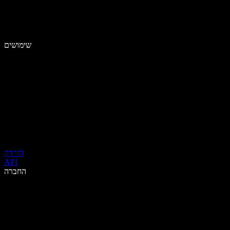
שימושים
הורדה
API
החברה