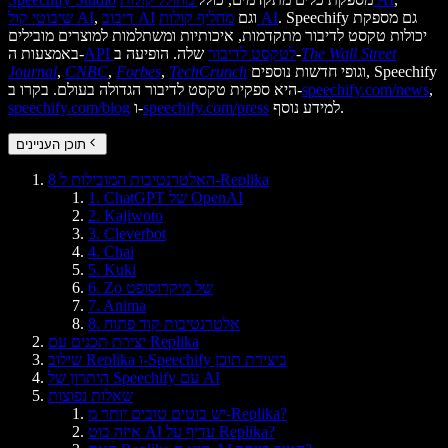
. Speechify גם מספקת
מחליף קולות AI
וגם
דיבוב AI
,
שיבוטי קול AI
יכולות טקסט לדיבור מתקדמות, איכותיות ומשתלמות למוצרים מובילים
The Wall Street
שלה. הופיעה ב-
API לטקסט לדיבור
באמצעות ה-
וגופי חדשות נוספים, Speechify
TechCrunch
,
Forbes
,
CNBC
,
Journal
,
speechify.com/news
היא ספקית טקסט לדיבור הגדולה בעולם. בקרו ב-
למידע נוסף.
speechify.com/press
ו-
speechify.com/blog
תוכן העניינים
8 האלטרנטיבות המובילות ל-Replika
1. ChatGPT של OpenAI
2. Kajiwoto
3. Cleverbot
4. Chai
5. Kuki
6. Zo של מיקרוסופט
7. Anima
8. אלטרנטיבות קוד פתוח
יצירת תכנים עם Replika
שילוב Replika ו-Speechify ביצירת תוכן
היתרון של Speechify עם AI
שאלות נפוצות
יש בוטים טובים יותר מ-Replika?
איזה בוט AI עדיף על Replika?