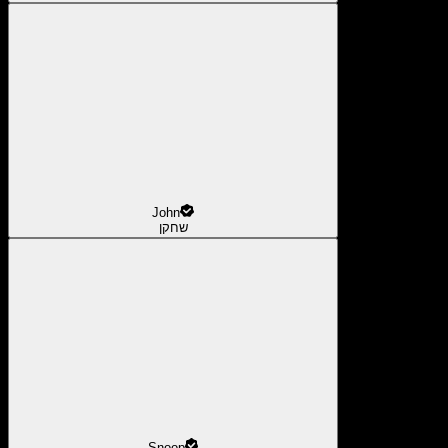
John
שחקן
Snoop