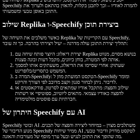
Speechify להמרה לאודיו – וכך לתכנן בקלות, להאזין בהתאם ולערוך את
התוכן באופן טבעי ומשמעותי.
שילוב Replika ו-Speechify ביצירת תוכן
כאשר משלבים את השיחה של Replika עם הקריינות של Speechify,
תהליך יצירת התוכן עולה מדרגה – יעיל ויצירתי בהרבה. כך זה עובד:
יצירת דיאלוג: היוצר פותח שיחה עם Replika בנושא מסוים, מנווט
אותה לפי המטרה, בוחן כיוונים, מקבל דעות ובונה סצנות.
שעתוק: אחרי שסיימו את הדיאלוג, משעתקים אותו למסמך
המשמש כתסריט/בלופרינט.
המרה ב-Speechify: הטקסט המועתק מוזן ל-Speechify ומומר
לדיבור. ניתן לבחור סגנון וקצב מדובב לפי הצורך והרקע.
שילוב והפצה: מתקבל אודיו שמתאים לסרטון, פודקאסטים או
להפצה כאודיו עצמאי. מתאים ליוטיוב, ספוטיפיי או רשתות
חברתיות עם פוסטים מולטימדיה.
היתרון של Speechify עם AI
Speechify ובוטי AI משתלבים מצוין – במיוחד ליצירה והפצה של תכנים.
מנוע הדיבור של Speechify ממיר שיחות AI לטקסט מדויק ודיבור טבעי,
מה שהופך את התוכן לנגיש ובעל ערך מוסף של מעורבות והאזנה.