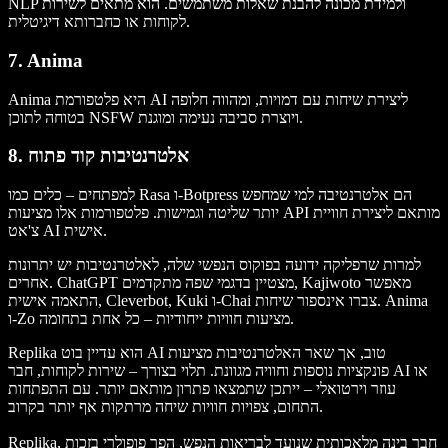
NLP ולמידת מכונה להבנת שאלות משתמשים. הוא מתאים לשירות
לקוחות או כחברותא דיגיטלית.
7. Anima
Anima היא פלטפורמת AI ליצירת שיחות עם דמויות, ומהווה חלופה
בטוחה לתוכן NSFW ויוצרת סביבה נעימה ומוגנת.
8. אלטרנטיבות קוד פתוח
למפתחים – כלים כמו Rasa ו-Botpress הם אלטרנטיבה למי שמחפש
יותר שליטה וגמישות. פלטפורמות אלו מציעות API מותאם ליצירת חוויית
צ'אט AI אישית.
למרות שרפליקה ידועה בפוקוס הנפשי שלה, לאלטרנטיבות יש יתרונות
אחרים. ChatGPT מצטיין בדגמי שפה מתקדמים, Kajiwoto מאפשר
התאמה אישית, Cleverbot, Kuki ו-Chai צברו אינספור שיחות. Anima
ו-Zo מציעות חוויות ייחודיות – כל אחת בתחומה.
Replika הוא עדיין בוט AI טוב, אך שאר האלטרנטיבות מציעות
פונקציות נוספות וחוויה מגוונת. תלוי בצורך – שירות לקוחות, חבר AI או
עוזר וירטואלי – ייתכן שתמצאו פתרון מותאם יותר. עם התפתחות
התחום, צפויות חוויות שיחה מרתקות אף יותר בקרוב.
Replika, חבר בינה מלאכותית שנועד לבריאות הנפש, הפך פופולרי בזכות