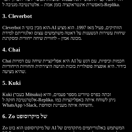
מאפשרת אינטראקציה בזמן אמת – אלטרנטיבה מגניבה ל-Replika.
3. Cleverbot
Cleverbot הוא מבין בוטי ה-AI הוותיקים, פעיל מאז 1997. הוא מציע
שיחות עשירות הנשענות על דאטה משתמשים עצום ואלגוריתם למידת
מכונה אמין – לחוויית שיחה ייחודית ומסקרנת.
4. Chai
Chai היא אפליקציית שיחה עם דמויות AI חכמות וכיפיות, עם דגש על
בידור. היא אופציה פופולרית בזכות הגישה היצירתית והחוויות הייחודיות
שהיא מציעה.
5. Kuki
Kuki (בעבר Mitsuku) זכתה בפרס טיורינג מספר פעמים, והיא
אלטרנטיבה חזקה ל-Replika. ניתן לשוחח איתה באפליקציות כמו
WhatsApp ו-Slack, והשיחה איתה מעניינת וסוחפת.
6. Zo של מיקרוסופט
Zo של מיקרוסופט הוא בוט AI המשתמש באלגוריתמים מתקדמים של