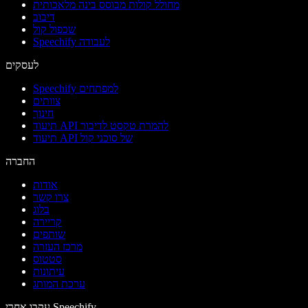
מחולל קולות מבוסס בינה מלאכותית
דיבוב
שכפול קול
Speechify לעבודה
לעסקים
Speechify למפתחים
צוותים
חינוך
תיעוד API להמרת טקסט לדיבור
תיעוד API של סוכני קול
החברה
אודות
צרו קשר
בלוג
קריירה
שותפים
מרכז העזרה
סטטוס
עיתונות
ערכת המותג
עקבו אחרי Speechify