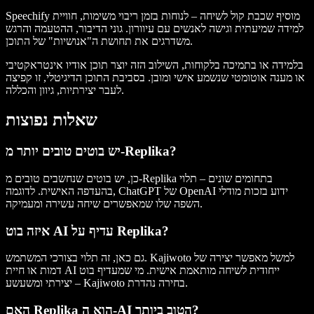
Speechify מוסיף שכבת קול לשיחה – לנוחות בזמן ריבוי משימות, חוויית
למידה שמיעתית וגישה לאנשים עם עיוורון. גוני הדיבור, ההטעמה והרגש
משדרגים את תחושת ה"אנושיות" של התוכן.
בלמידה או בתמיכה בלקוחות, השילוב הזה יוצר תוכן אודיו אינטראקטיבי
או מענה אוטומטי שנשמע אישי ומובן. בסביבת התוכן הדיגיטלי, זו קפיצה
לעבר יצירתיות, גיוון והכללה.
שאלות נפוצות
יש בוטים טובים יותר מ-Replika?
כן, יש בוטים שנחשבים טובים מ-Replika בתחומים שונים – תלוי
בהעדפה האישית. לדוגמה, ChatGPT של OpenAI ידוע בזכות מודלי
השפה שלו שמאפשרים שיחה עשירה ומעמיקה.
איזה בוט AI עדיף על Replika?
גם כאן, זה תלוי בצורכי המשתמש. Kajiwoto למשל מאפשר יצירה של
דמות או חיית AI ייחודית לשיחה מותאמת אישית. מי שמעדיף בוט
יצירתי ומשעשע – Kajiwoto בחירה נהדרת.
האם Replika הוא ה-AI הטוב ביותר?