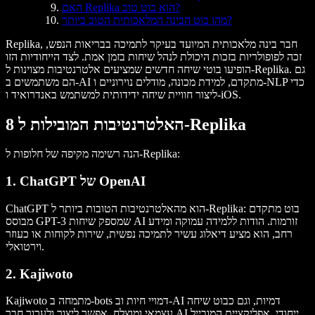
האם Replika הוא בוט טוב?
מהו בוט הבינה המלאכותית הטוב ביותר?
Replika, חבר בינה מלאכותית המיועד בעיקר לתמיכה בבריאות הנפש,
זכה לפופולריות בזכות היכולת לנהל שיחות בזמן אמת. לצד הייחודיות הזו
הופיעו בוטי שיחה חדשים שמציעים אלטרנטיבות מצוינות ל-Replika. גם
הם משתמשים ב-AI מתקדם, למידת מכונה, מודלים נוירוניים ו-NLP כדי
ליצור חוויית שיחה ידידותית למשתמש באנדרואיד ו-iOS.
8 האלטרנטיבות המובילות ל-Replika
הנה רשימה מקיפה של חלופות ל-Replika:
1. ChatGPT של OpenAI
ChatGPT הוא מהאלטרנטיבות הטובות ביותר ל-Replika: בוט מתקדם
מבוסס GPT-3 שמספק שיחות AI זורמות. הודות ללמידה עמוקה ומידע
רחב, הוא מציע דיאלוג עשיר לתמיכה נפשית, שירות לקוחות או כעוזר
וירטואלי.
2. Kajiwoto
Kajiwoto מתמחה ב-bots דמויי חיות וב-AI דמיות, וגם כבוט שיחה
עצמאי ומוצלח. אפשר ליצור ולערוך חבר AI ייחודי. אפליקציית המובייל