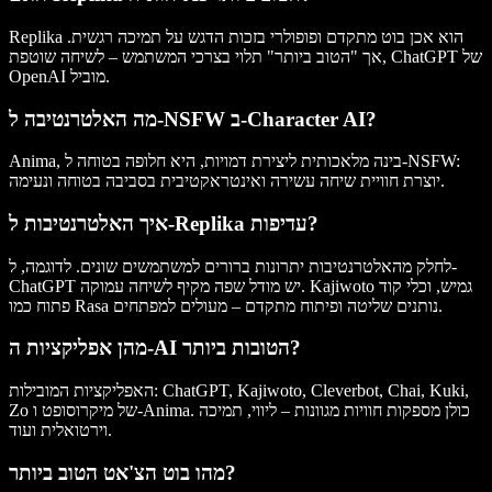
Replika הוא אכן בוט מתקדם ופופולרי בזכות הדגש על תמיכה רגשית.
אך "הטוב ביותר" תלוי בצרכי המשתמש – לשיחה שוטפת, ChatGPT של
OpenAI מוביל.
מה האלטרנטיבה ל-NSFW ב-Character AI?
Anima, בינה מלאכותית ליצירת דמויות, היא חלופה בטוחה ל-NSFW:
יוצרת חוויית שיחה עשירה ואינטראקטיבית בסביבה בטוחה ונעימה.
איך האלטרנטיבות ל-Replika עדיפות?
לחלק מהאלטרנטיבות יתרונות ברורים למשתמשים שונים. לדוגמה, ל-
ChatGPT יש מודל שפה מקיף לשיחה עמוקה. Kajiwoto גמיש, וכלי קוד
פתוח כמו Rasa נותנים שליטה ופיתוח מתקדם – מעולים למפתחים.
מהן אפליקציות ה-AI הטובות ביותר?
האפליקציות המובילות: ChatGPT, Kajiwoto, Cleverbot, Chai, Kuki,
Zo של מיקרוסופט ו-Anima. כולן מספקות חוויות מגוונות – ליווי, תמיכה
וירטואלית ועוד.
מהו בוט הצ'אט הטוב ביותר?