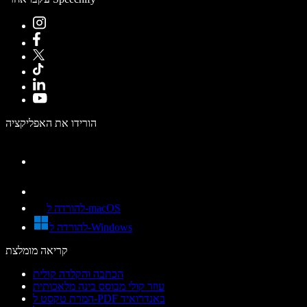
הורידו את האפליקציה
להורדה ל-macOS
להורדה ל-Windows
קריאה מומלצת
הכתבה והקלדה קולית
עוזר קולי מבוסס בינה מלאכותית
המרת טקסט ל-PDF באנדרואיד