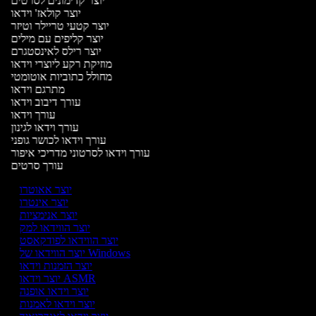
יוצר קדימונים לסרטים
יוצר קולאז' וידאו
יוצר קטעי טריילר וטיזר
יוצר קליפים עם מילים
יוצר רילס לאינסטגרם
מוזיקת רקע ליוצרי וידאו
מחולל כתוביות אוטומטי
מתרגם וידאו
עורך דיבוב וידאו
עורך וידאו
עורך וידאו לגינון
עורך וידאו לכושר גופני
עורך וידאו לסרטוני מדריכי איפור
עורך סרטים
יוצר אאוטרו
יוצר אינטרו
יוצר אנימציות
יוצר הווידאו למק
יוצר הווידאו לפודקאסט
יוצר הווידאו של Windows
יוצר הזמנות וידאו
יוצר וידאו ASMR
יוצר וידאו אופנה
יוצר וידאו לאמנות