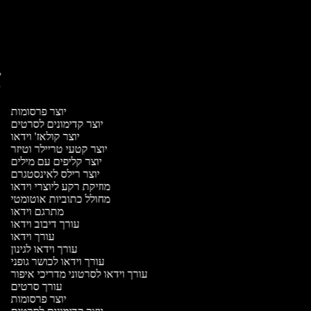
יו
יו
יוצר פרסומות
יוצר קדימונים לסרטים
יוצר קולאז' וידאו
יוצר קטעי טריילר וטיזר
יוצר קליפים עם מילים
יוצר רילס לאינסטגרם
מוזיקת רקע ליוצרי וידאו
מחולל כתוביות אוטומטי
מתרגם וידאו
עורך דיבוב וידאו
עורך וידאו
עורך וידאו לגינון
עורך וידאו לכושר גופני
עורך וידאו לסרטוני מדריכי איפור
עורך סרטים
יוצר פרסומות