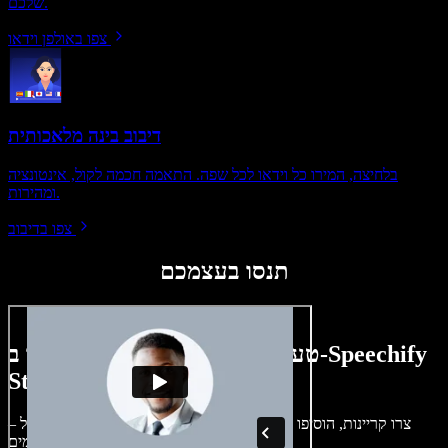
שלכם.
צפו באולפן וידאו
דיבוב בינה מלאכותית
בלחיצה, המירו כל וידאו לכל שפה. התאמה חכמה לקול, אינטונציה
ומהירות.
צפו בדיבוב
תנסו בעצמכם
טעימה קטנה ממה שתוכלו ליצור ב-Speechify
Studio.
צרו קריינות, הוסיפו תמונות ללא זכויות, אודיו, סרטונים ושיבוט קול –
לפרויקטים קוליים־חזותיים מושלמים.