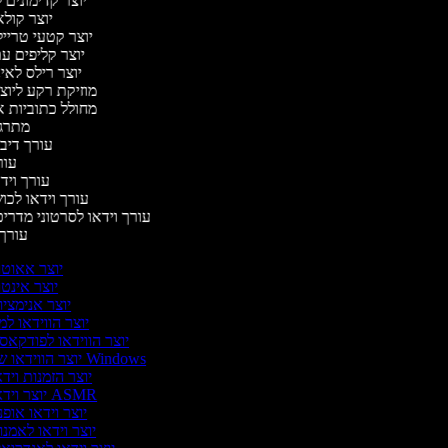
יוצר קדימונים
יוצר קולא
יוצר קטעי טריי
יוצר קליפים ע
יוצר רילס לא
מוזיקת רקע ליוצ
מחולל כתוביות 
מתרג
עורך דיב
עו
עורך ויד
עורך וידאו לכו
עורך וידאו לסרטוני מדרי
עורך
יוצר אאוט
יוצר אינט
יוצר אנימצי
יוצר הווידאו ל
יוצר הווידאו לפודקא
יוצר הווידאו של Windows
יוצר הזמנות ויד
יוצר וידאו ASMR
יוצר וידאו אופ
יוצר וידאו לאמנ