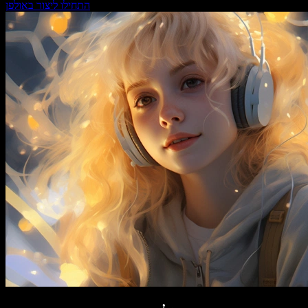
התחילו ליצור באולפן