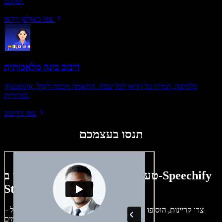
שלכם.
צפו באולפן וידאו
דיבוב בינה מלאכותית
בלחיצה, המירו כל וידאו לכל שפה. התאמה חכמה לקול, אינטונציה
ומהירות.
צפו בדיבוב
תנסו בעצמכם
טעימה קטנה ממה שתוכלו ליצור ב-Speechify
Studio.
צרו קריינות, הוסיפו תמונות ללא זכויות, אודיו, סרטונים ושיבוט קול –
לפרויקטים קוליים־חזותיים מושלמים.