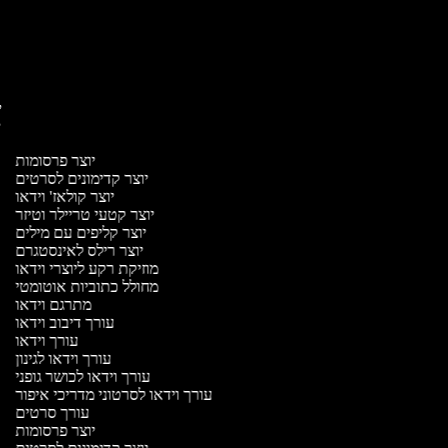
יו
יו
יוצר פרסומות
יוצר קדימונים לסרטים
יוצר קולאז' וידאו
יוצר קטעי טריילר וטיזר
יוצר קליפים עם מילים
יוצר רילס לאינסטגרם
מוזיקת רקע ליוצרי וידאו
מחולל כתוביות אוטומטי
מתרגם וידאו
עורך דיבוב וידאו
עורך וידאו
עורך וידאו לגינון
עורך וידאו לכושר גופני
עורך וידאו לסרטוני מדריכי איפור
עורך סרטים
יוצר פרסומות