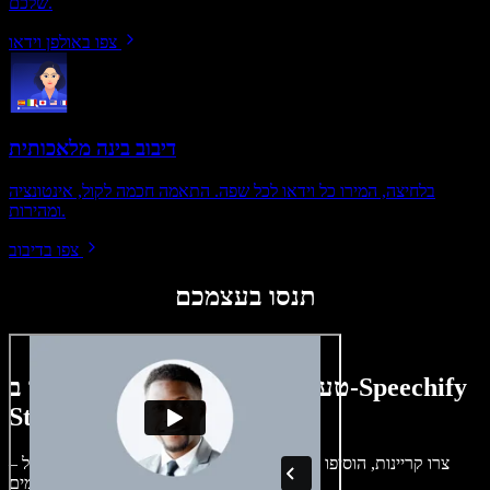
שלכם.
צפו באולפן וידאו
דיבוב בינה מלאכותית
בלחיצה, המירו כל וידאו לכל שפה. התאמה חכמה לקול, אינטונציה
ומהירות.
צפו בדיבוב
תנסו בעצמכם
טעימה קטנה ממה שתוכלו ליצור ב-Speechify
Studio.
צרו קריינות, הוסיפו תמונות ללא זכויות, אודיו, סרטונים ושיבוט קול –
לפרויקטים קוליים־חזותיים מושלמים.