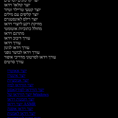
יוצר קדימונים לסרטים
יוצר קולאז' וידאו
יוצר קטעי טריילר וטיזר
יוצר קליפים עם מילים
יוצר רילס לאינסטגרם
מוזיקת רקע ליוצרי וידאו
מחולל כתוביות אוטומטי
מתרגם וידאו
עורך דיבוב וידאו
עורך וידאו
עורך וידאו לגינון
עורך וידאו לכושר גופני
עורך וידאו לסרטוני מדריכי איפור
עורך סרטים
יוצר אאוטרו
יוצר אינטרו
יוצר אנימציות
יוצר הווידאו למק
יוצר הווידאו לפודקאסט
יוצר הווידאו של Windows
יוצר הזמנות וידאו
יוצר וידאו ASMR
יוצר וידאו אופנה
יוצר וידאו לאמנות