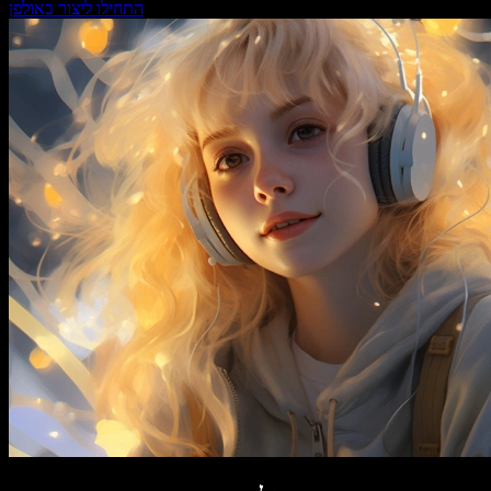
התחילו ליצור באולפן