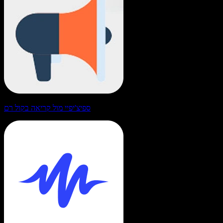
ספיצ'יפיי מול קריאה בקול רם