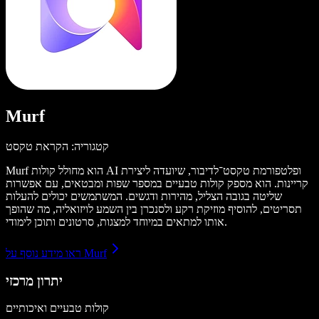
Murf
קטגוריה: הקראת טקסט
Murf הוא מחולל קולות AI ופלטפורמת טקסט־לדיבור, שיועדה ליצירת
קריינות. הוא מספק קולות טבעיים במספר שפות ומבטאים, עם אפשרות
שליטה בגובה הצליל, מהירות ודגשים. המשתמשים יכולים להעלות
תסריטים, להוסיף מוזיקת רקע ולסנכרן בין השמע לויזואליה, מה שהופך
אותו למתאים במיוחד למצגות, סרטונים ותוכן לימודי.
ראו מידע נוסף על Murf
יתרון מרכזי
קולות טבעיים ואיכותיים