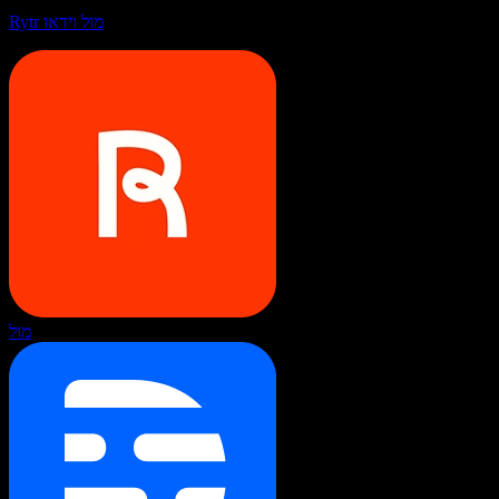
Rytr מול וידאו
מול