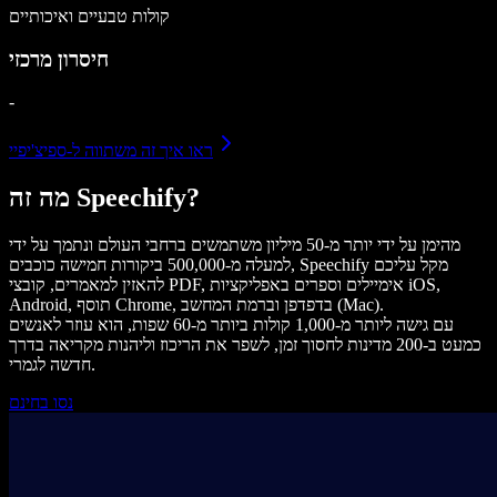
קולות טבעיים ואיכותיים
חיסרון מרכזי
-
ראו איך זה משתווה ל-ספיצ'יפיי
מה זה Speechify?
מהימן על ידי יותר מ-50 מיליון משתמשים ברחבי העולם ונתמך על ידי
למעלה מ-500,000 ביקורות חמישה כוכבים, Speechify מקל עליכם
להאזין למאמרים, קובצי PDF, אימיילים וספרים באפליקציות iOS,
Android, תוסף Chrome, בדפדפן וברמת המחשב (Mac).
עם גישה ליותר מ-1,000 קולות ביותר מ-60 שפות, הוא עוזר לאנשים
כמעט ב-200 מדינות לחסוך זמן, לשפר את הריכוז וליהנות מקריאה בדרך
חדשה לגמרי.
נסו בחינם