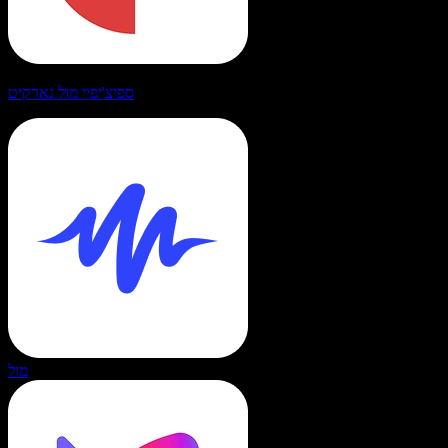
ספיצ'יפיי מול נארקיט
מול