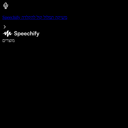
Speechify משיקה תמלול קול להקלדה
לכתוב פי 5 מהר יותר עם הכתבה קולית
מוצרים
למידע נוסף