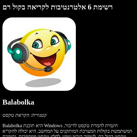
רשימת 6 אלטרנטיבות לקריאה בקול רם
Balabolka
קטגוריה: הקראת טקסט
Balabolka היא תוכנת Windows חינמית להמרת טקסט לדיבור,
המשתמשת בקולות המערכת המותקנים על המחשב. היא יכולה להקריא
טקסט בקול רם, לשמור קובצי שמע, לחלץ טקסט ממסמכים, ותומכת