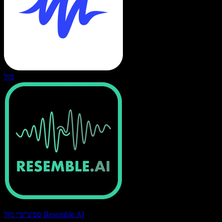
מול
ספיצ'יפיי מול Resemble AI