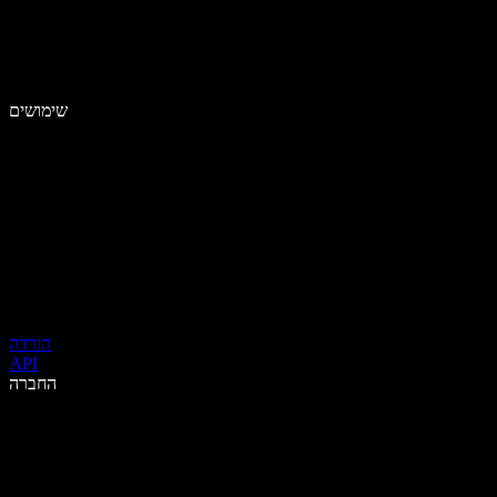
שימושים
הורדה
API
החברה