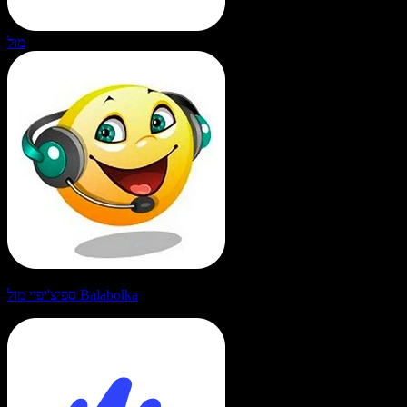
מול
ספיצ'יפיי מול Balabolka