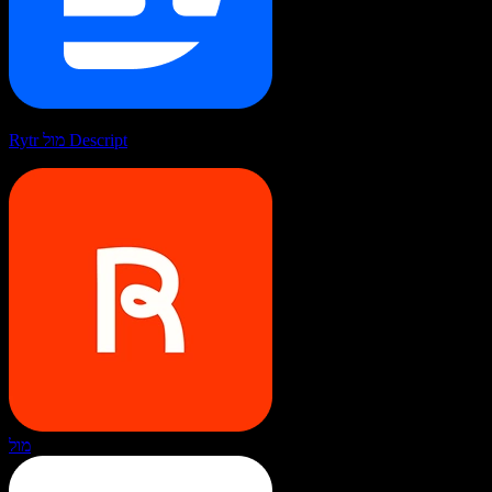
Rytr מול Descript
מול