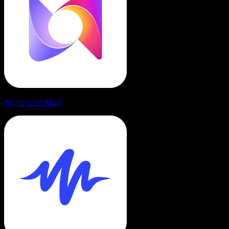
ספיצ'יפיי מול Murf