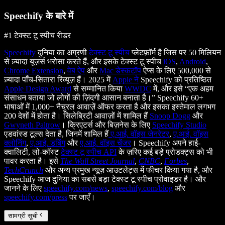
Speechify के बारे में
#1 टेक्स्ट टू स्पीच रीडर
Speechify
दुनिया का अग्रणी
टेक्स्ट टू स्पीच
प्लेटफ़ॉर्म है जिस पर 50 मिलियन
से ज़्यादा यूज़र्स भरोसा करते हैं, और इसके टेक्स्ट टू स्पीच
iOS
,
Android
,
Chrome Extension
,
वेब ऐप
और
Mac डेस्कटॉप
ऐप्स के लिए 500,000 से
ज़्यादा पाँच-सितारा रिव्यूज़ हैं। 2025 में
Apple ने
Speechify को प्रतिष्ठित
Apple Design Award
से सम्मानित किया
WWDC
में, और इसे “एक अहम
संसाधन बताया जो लोगों की ज़िंदगी आसान बनाता है।” Speechify 60+
भाषाओं में 1,000+ नैचुरल आवाज़ें ऑफर करता है और इसका इस्तेमाल लगभग
200 देशों में होता है। सिलेब्रिटी आवाज़ों में शामिल हैं
Snoop Dogg
और
Gwyneth Paltrow
। क्रिएटर्स और बिज़नेस के लिए
Speechify Studio
एडवांस्ड टूल्स देता है, जिनमें शामिल हैं
ए.आई. वॉइस जेनरेटर
,
ए.आई. वॉइस
क्लोनिंग
,
ए.आई. डबिंग
और
ए.आई. वॉइस चेंजर
। Speechify अपने हाई-
क्वालिटी, लो-कॉस्ट
टेक्स्ट टू स्पीच API
के ज़रिए कई बड़े प्रोडक्ट्स को भी
पावर करता है। इसे
The Wall Street Journal
,
CNBC
,
Forbes
,
TechCrunch
और अन्य प्रमुख न्यूज़ आउटलेट्स में फीचर किया गया है, और
Speechify आज दुनिया का सबसे बड़ा टेक्स्ट टू स्पीच प्रोवाइडर है। और
जानने के लिए
speechify.com/news
,
speechify.com/blog
और
speechify.com/press
पर जाएँ।
सामग्री सूची