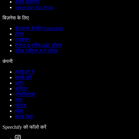
वॉइस क्लोनिंग
Speechify for Work
बिज़नेस के लिए
डेवलपर्स के लिए Speechify
टीम्स
एजुकेशन
टेक्स्ट-टू-स्पीच API डॉक्स
वॉइस एजेंट्स API डॉक्स
कंपनी
हमारे बारे में
संपर्क करें
ब्लॉग
करियर
एफिलिएट्स
मदद
स्टेटस
प्रेस
ब्रांड किट
Speechify को फॉलो करें