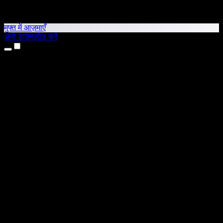
मुफ्त में आज़माएँ
अभी डाउनलोड करें
उत्पाद
टेक्स्ट टू स्पीच
iPhone और iPad ऐप्स
Android ऐप
Chrome एक्सटेंशन
Edge एक्सटेंशन
वेब ऐप
Mac ऐप
Windows ऐप
AI वॉयस जनरेटर