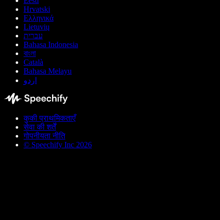
Eesti
Hrvatski
Ελληνικά
Lietuvių
עברית
Bahasa Indonesia
বাংলা
Català
Bahasa Melayu
اردو
कुकी प्राथमिकताएँ
सेवा की शर्तें
गोपनीयता नीति
© Speechify Inc 2026