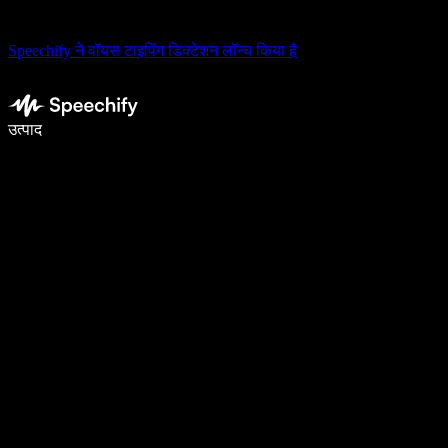
Speechify ने वॉयस टाइपिंग डिक्टेशन लॉन्च किया है
वॉइस टाइपिंग के साथ 5× तेज़ी से लिखें
उत्पाद
और जानें