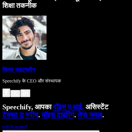
शिक्षा तकनीक
क्लिफ वाइट्समैन
Speechify के CEO और संस्थापक
Speechify, आपका
वॉइस ए.आई.
असिस्टेंट
टेक्स्ट टू स्पीच
.
वॉइस टाइपिंग
.
तेज़ जवाब
.
फ्री में आज़माएँ