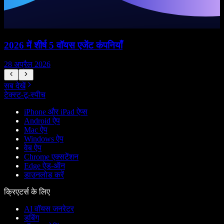
2026 में शीर्ष 5 वॉयस एजेंट कंपनियाँ
W
28 अप्रैल 2026
1
सब देखें
टेक्स्ट-टू-स्पीच
iPhone और iPad ऐप्स
Android ऐप
Mac ऐप
Windows ऐप
वेब ऐप
Chrome एक्सटेंशन
Edge ऐड-ऑन
डाउनलोड करें
क्रिएटर्स के लिए
AI वॉयस जनरेटर
डबिंग