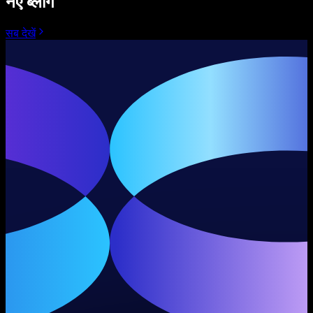
नए ब्लॉग
सब देखें