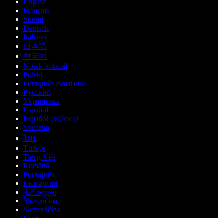
English
Français
Suomi
Deutsch
Italiano
日本語
한국어
Norsk bokmål
Polski
Português Brasileiro
Русский
Українська
Español
Español (México)
Svenska
ไทย
Türkçe
Tiếng Việt
Română
Português
Български
ქართული
Slovenčina
Slovenščina