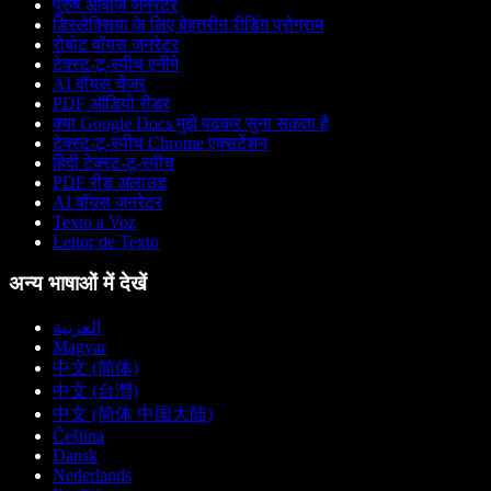
पुरुष आवाज़ जनरेटर
डिस्लेक्सिया के लिए बेहतरीन रीडिंग प्रोग्राम
रोबोट वॉयस जनरेटर
टेक्स्ट-टू-स्पीच एनीमे
AI वॉयस चेंजर
PDF ऑडियो रीडर
क्या Google Docs मुझे पढ़कर सुना सकता है
टेक्स्ट-टू-स्पीच Chrome एक्सटेंशन
हिंदी टेक्स्ट-टू-स्पीच
PDF रीड अलाउड
AI वॉयस जनरेटर
Texto a Voz
Leitor de Texto
अन्य भाषाओं में देखें
العربية
Magyar
中文 (简体)
中文 (台灣)
中文 (简体 中国大陆)
Čeština
Dansk
Nederlands