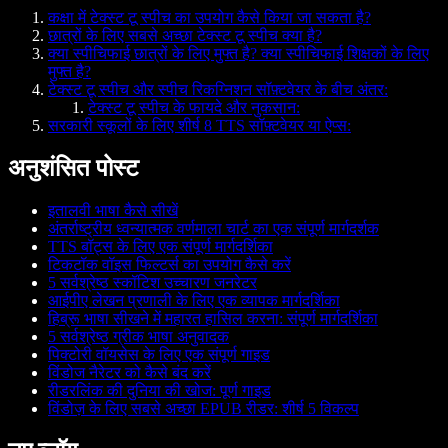
कक्षा में टेक्स्ट टू स्पीच का उपयोग कैसे किया जा सकता है?
छात्रों के लिए सबसे अच्छा टेक्स्ट टू स्पीच क्या है?
क्या स्पीचिफाई छात्रों के लिए मुफ्त है? क्या स्पीचिफाई शिक्षकों के लिए
मुफ्त है?
टेक्स्ट टू स्पीच और स्पीच रिकग्निशन सॉफ़्टवेयर के बीच अंतर:
टेक्स्ट टू स्पीच के फायदे और नुकसान:
सरकारी स्कूलों के लिए शीर्ष 8 TTS सॉफ़्टवेयर या ऐप्स:
अनुशंसित पोस्ट
इतालवी भाषा कैसे सीखें
अंतर्राष्ट्रीय ध्वन्यात्मक वर्णमाला चार्ट का एक संपूर्ण मार्गदर्शक
TTS बॉट्स के लिए एक संपूर्ण मार्गदर्शिका
टिकटॉक वॉइस फिल्टर्स का उपयोग कैसे करें
5 सर्वश्रेष्ठ स्कॉटिश उच्चारण जनरेटर
आईपीए लेखन प्रणाली के लिए एक व्यापक मार्गदर्शिका
हिब्रू भाषा सीखने में महारत हासिल करना: संपूर्ण मार्गदर्शिका
5 सर्वश्रेष्ठ ग्रीक भाषा अनुवादक
पिक्टोरी वॉयसेस के लिए एक संपूर्ण गाइड
विंडोज नैरेटर को कैसे बंद करें
रीडरलिंक की दुनिया की खोज: पूर्ण गाइड
विंडोज़ के लिए सबसे अच्छा EPUB रीडर: शीर्ष 5 विकल्प