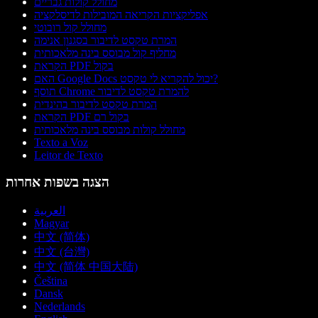
מחולל קולות גבריים
אפליקציות הקריאה המובילות לדיסלקציה
מחולל קול רובוטי
המרת טקסט לדיבור בסגנון אנימה
מחליף קול מבוסס בינה מלאכותית
הקראת PDF בקול
האם Google Docs יכול להקריא לי טקסט?
תוסף Chrome להמרת טקסט לדיבור
המרת טקסט לדיבור בהינדית
הקראת PDF בקול רם
מחולל קולות מבוסס בינה מלאכותית
Texto a Voz
Leitor de Texto
הצגה בשפות אחרות
العربية
Magyar
中文 (简体)
中文 (台灣)
中文 (简体 中国大陆)
Čeština
Dansk
Nederlands