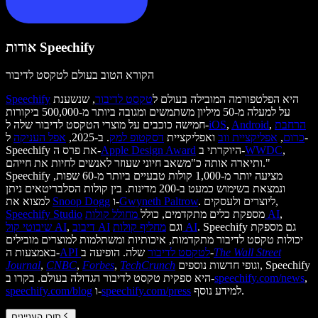
אודות Speechify
הקורא הטוב בעולם לטקסט לדיבור
היא הפלטפורמה המובילה בעולם ל
טקסט לדיבור
, שנשענת
Speechify
על למעלה מ-50 מיליון משתמשים ומגובה ביותר מ-500,000 ביקורות
הרחבת
,
Android
,
iOS
חמישה כוכבים על מוצרי הטקסט לדיבור שלה ל-
כרום
,
אפליקציית ווב
ואפליקציית
דסקטופ למק
. ב-2025,
אפל העניקה
ל-
,
WWDC
היוקרתי ב-
Apple Design Award
Speechify את פרס ה-
ותיארה אותה כ"משאב חיוני שעוזר לאנשים לחיות את חייהם."
Speechify מציעה יותר מ-1,000 קולות טבעיים ביותר מ-60 שפות,
ונמצאת בשימוש כמעט ב-200 מדינות. בין קולות הסלבריטאים ניתן
. ליוצרים ולעסקים,
Gwyneth Paltrow
ו-
Snoop Dogg
למצוא את
,
מחולל קולות AI
מספקת כלים מתקדמים, כולל
Speechify Studio
. Speechify גם מספקת
מחליף קולות AI
וגם
דיבוב AI
,
שיבוטי קול AI
יכולות טקסט לדיבור מתקדמות, איכותיות ומשתלמות למוצרים מובילים
The Wall Street
שלה. הופיעה ב-
API לטקסט לדיבור
באמצעות ה-
וגופי חדשות נוספים, Speechify
TechCrunch
,
Forbes
,
CNBC
,
Journal
,
speechify.com/news
היא ספקית טקסט לדיבור הגדולה בעולם. בקרו ב-
למידע נוסף.
speechify.com/press
ו-
speechify.com/blog
תוכן העניינים