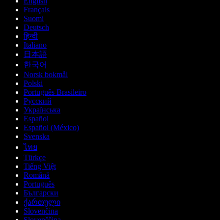
English
Français
Suomi
Deutsch
हिन्दी
Italiano
日本語
한국어
Norsk bokmål
Polski
Português Brasileiro
Русский
Українська
Español
Español (México)
Svenska
ไทย
Türkçe
Tiếng Việt
Română
Português
Български
ქართული
Slovenčina
Slovenščina