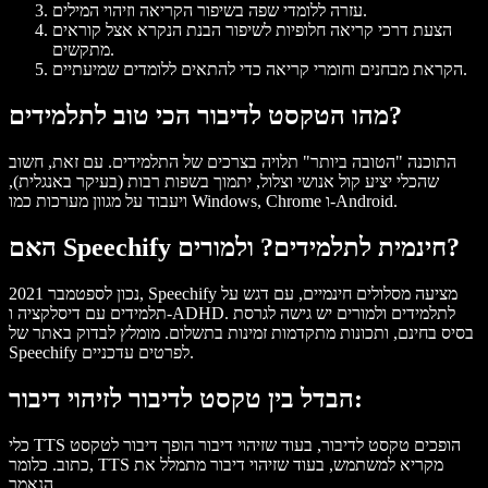
עזרה ללומדי שפה בשיפור הקריאה וזיהוי המילים.
הצעת דרכי קריאה חלופיות לשיפור הבנת הנקרא אצל קוראים
מתקשים.
הקראת מבחנים וחומרי קריאה כדי להתאים ללומדים שמיעתיים.
מהו הטקסט לדיבור הכי טוב לתלמידים?
התוכנה "הטובה ביותר" תלויה בצרכים של התלמידים. עם זאת, חשוב
שהכלי יציע קול אנושי וצלול, יתמוך בשפות רבות (בעיקר באנגלית),
ויעבוד על מגוון מערכות כמו Windows, Chrome ו-Android.
האם Speechify חינמית לתלמידים? ולמורים?
נכון לספטמבר 2021, Speechify מציעה מסלולים חינמיים, עם דגש על
תלמידים עם דיסלקציה ו-ADHD. לתלמידים ולמורים יש גישה לגרסת
בסיס בחינם, ותכונות מתקדמות זמינות בתשלום. מומלץ לבדוק באתר של
Speechify לפרטים עדכניים.
הבדל בין טקסט לדיבור לזיהוי דיבור:
כלי TTS הופכים טקסט לדיבור, בעוד שזיהוי דיבור הופך דיבור לטקסט
כתוב. כלומר, TTS מקריא למשתמש, בעוד שזיהוי דיבור מתמלל את
הנאמר.