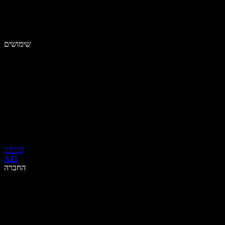
שימושים
הורדה
API
החברה