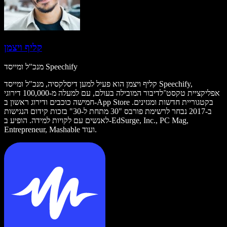
קליף ויצמן
מנכ"ל ומייסד Speechify
קליף ויצמן הוא פעיל למען דיסלקסיה, מנכ"ל ומייסד Speechify,
אפליקציית טקסט־לדיבור המובילה בעולם, עם למעלה מ-100,000 דירוגי
חמישה כוכבים ודירוג ראשון ב-App Store בקטגוריית חדשות ומגזינים.
ב-2017 נבחר לרשימת פורבס "30 מתחת ל-30" בזכות קידום הנגישות
לאנשים עם לקויות למידה. הופיע ב-EdSurge, Inc., PC Mag,
Entrepreneur, Mashable ועוד.