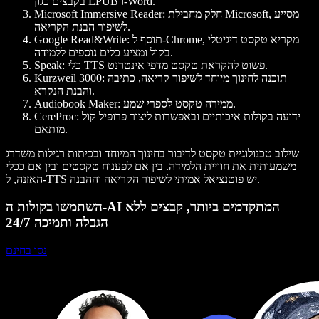
בקבצים כגון EPUB ו-Word.
: חלק מחבילת Microsoft, מסייע
Microsoft Immersive Reader
לשיפור הבנת הקריאה.
: תוסף ל-Chrome, מקריא טקסט דיגיטלי
Google Read&Write
בקול ומציע כלים נוספים ללמידה.
: כלי TTS פשוט להקראת טקסט מדפי אינטרנט.
Speak
: תוכנה לחינוך מיוחד לשיפור קריאה, כתיבה
Kurzweil 3000
והבנת הנקרא.
: ממירה טקסט לספרי שמע.
Audiobook Maker
: ידועה בקולות איכותיים ובאפשרות ליצור פרופיל קול
CereProc
מותאם.
שילוב טכנולוגיית טקסט לדיבור בחינוך המיוחד ובכיתות רגילות משדרג
משמעותית את חוויית הלמידה. בין אם לפענוח טקסטים ובין אם ככלי
האזנה, ל-TTS יש פוטנציאל אמיתי לשיפור הקריאה וההבנה.
השתמשו בקולות ה-AI המתקדמים ביותר, קבצים ללא
הגבלה ותמיכה 24/7
נסו בחינם