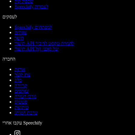
שכפול קול
Speechify לעבודה
לעסקים
Speechify למפתחים
צוותים
חינוך
תיעוד API להמרת טקסט לדיבור
תיעוד API של סוכני קול
החברה
אודות
צרו קשר
בלוג
קריירה
שותפים
מרכז העזרה
סטטוס
עיתונות
ערכת המותג
עקבו אחרי Speechify