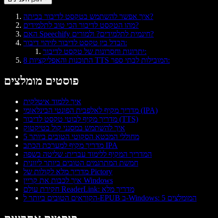
איך אפשר להשתמש בטקסט לדיבור בכיתה?
מהו הטקסט לדיבור הכי טוב לתלמידים?
האם Speechify חינמית לתלמידים? ולמורים?
הבדל בין טקסט לדיבור לזיהוי דיבור:
יתרונות וחסרונות של טקסט לדיבור:
8 התוכנות והאפליקציות TTS המובילות לבתי ספר:
פוסטים מומלצים
איך ללמוד איטלקית
מדריך מקיף לאלפבית הפונטי הבינלאומי (IPA)
מדריך מקיף לבוטי טקסט לדיבור (TTS)
איך להשתמש במסנני קול בטיקטוק
5 מחוללי המבטא הסקוטי הטובים ביותר
מדריך מקיף למערכת הכתב IPA
המדריך המקיף ללימוד עברית: שליטה בשפה
חמשת המתרגמים הטובים ביותר ליוונית
מדריך מלא לקולות של Pictory
איך לכבות את קריין Windows
חקירת עולם ReaderLink: מדריך מלא
הקוראים הטובים ביותר ל-EPUB ב-Windows: 5 המומלצים