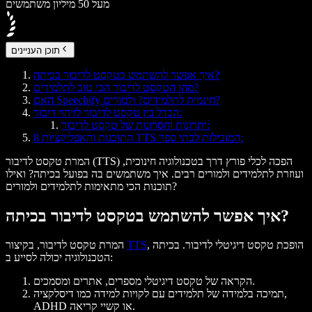
מעל 50 מיליון משתמשים
תוכן העניינים
איך אפשר להשתמש בטקסט לדיבור בכיתה?
מהו הטקסט לדיבור הכי טוב לתלמידים?
האם Speechify חינמית לתלמידים? ולמורים?
הבדל בין טקסט לדיבור לזיהוי דיבור:
יתרונות וחסרונות של טקסט לדיבור:
8 התוכנות והאפליקציות TTS המובילות לבתי ספר:
המרת טקסט לדיבור (TTS) הפכה לכלי פורץ דרך בטכנולוגיה חינוכית,
ועוזרת לתלמידים ולמורים רבים. איך משתמשים בה בפועל בכיתה? ואילו
תוכנות הכי מתאימות לתלמידים ולמורים?
איך אפשר להשתמש בטקסט לדיבור בכיתה?
, הופכת טקסט דיגיטלי לדיבור. בכיתה
TTS
המרת טקסט לדיבור, בקיצור
הטכנולוגיה יכולה לסייע ב:
הקראה של טקסט דיגיטלי מספרים, אתרים ומסמכים.
תמיכה בלמידה של תלמידים עם לקויות למידה כמו דיסלקציה,
ADHD או קשיי קריאה.