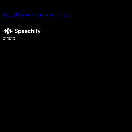
Speechify משיקה תמלול קול להקלדה
לכתוב פי 5 מהר יותר עם הכתבה קולית
מוצרים
למידע נוסף