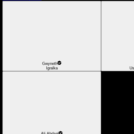
Gwyneth
Igralka
Us
Ali Abdaal