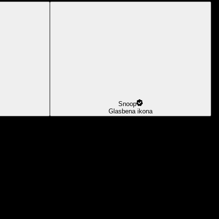
Snoop
Glasbena ikona