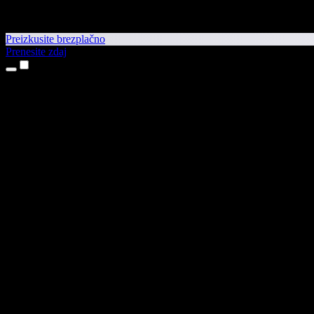
Preizkusite brezplačno
Prenesite zdaj
Izdelki
Pretvorba besedila v govor
Aplikaciji za iPhone in iPad
Aplikacija za Android
Razširitev za Chrome
Razširitev za Edge
Spletna aplikacija
Aplikacija za Mac
Aplikacija za Windows