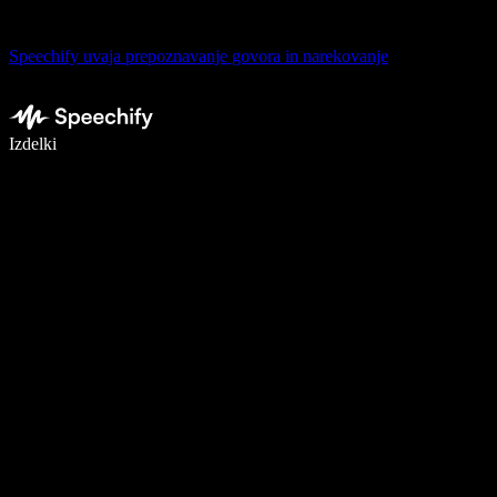
Speechify uvaja prepoznavanje govora in narekovanje
Pišite 5× hitreje z narekovanjem
Izdelki
Več o tem