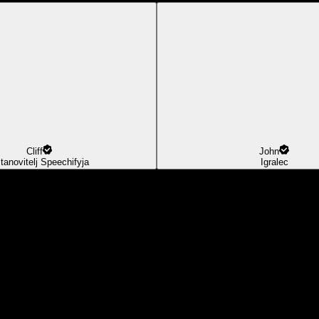
Cliff
John
tanovitelj Speechifyja
Igralec