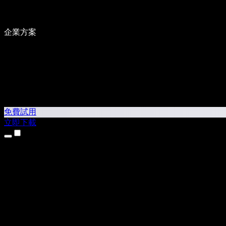
企業方案
免費試用
立即下載
產品
文字轉語音
iPhone 和 iPad App
Android App