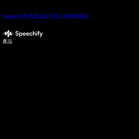
Speechify 即將推出語音輸入與聽寫功能
使用語音輸入，寫作速度提升 5 倍
產品
了解更多