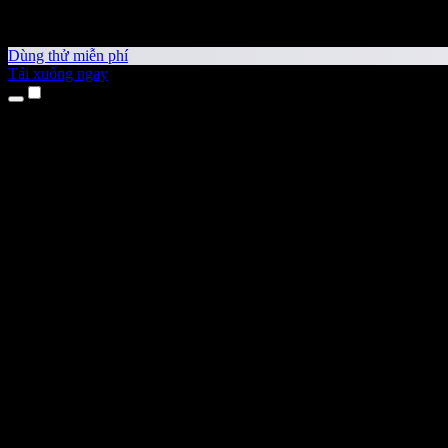
Dùng thử miễn phí
Tải xuống ngay
Sản phẩm
Chuyển văn bản thành giọng nói
Ứng dụng cho iPhone & iPad
Ứng dụng Android
Tiện ích cho Chrome
Tiện ích cho Edge
Ứng dụng web
Ứng dụng cho Mac
Ứng dụng cho Windows