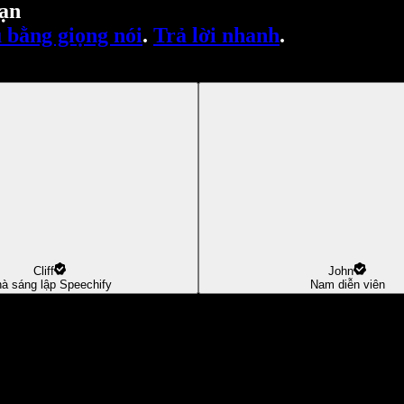
ạn
 bằng giọng nói
.
Trả lời nhanh
.
Cliff
John
à sáng lập Speechify
Nam diễn viên