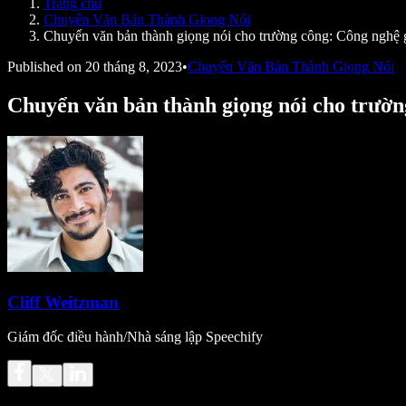
Trang chủ
Speechify cho nhà phát triển
Chuyển Văn Bản Thành Giọng Nói
Chuyển văn bản thành giọng nói cho trường công: Công nghệ g
Published on
20 tháng 8, 2023
•
Chuyển Văn Bản Thành Giọng Nói
Chuyển văn bản thành giọng nói cho trường
Cliff Weitzman
Giám đốc điều hành/Nhà sáng lập Speechify