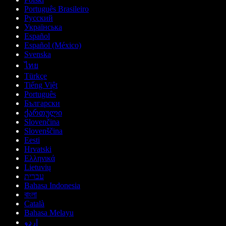
Português Brasileiro
Русский
Українська
Español
Español (México)
Svenska
ไทย
Türkçe
Tiếng Việt
Português
Български
ქართული
Slovenčina
Slovenščina
Eesti
Hrvatski
Ελληνικά
Lietuvių
עברית
Bahasa Indonesia
বাংলা
Català
Bahasa Melayu
اردو