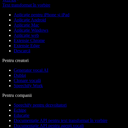
Text transformat în vorbire
Aplicație pentru iPhone și iPad
Aplicație Android
Aplicație Mac
Aplicație Windows
Aplicație web
Extensie Chrome
Extensie Edge
Descarcă
Pentru creatori
Generator vocal AI
Dublaj
Clonare vocală
Speechify Work
Pentru companii
Speechify pentru dezvoltatori
Echipe
Educație
Documentație API pentru text transformat în vorbire
Documentație API pentru agenți vocali