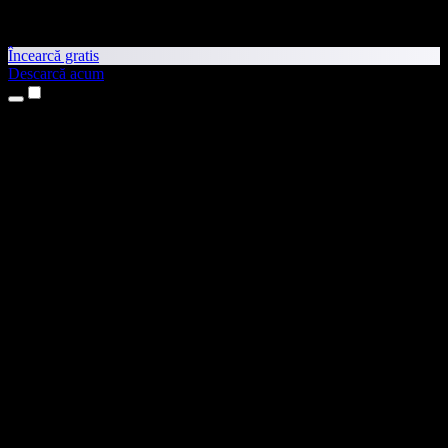
Încearcă gratis
Descarcă acum
Produse
Text transformat în vorbire
Aplicații pentru iPhone și iPad
Aplicație pentru Android
Extensie pentru Chrome
Extensie pentru Edge
Aplicație web
Aplicație pentru Mac
Aplicație pentru Windows