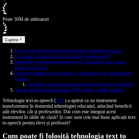
Peste 50M de utilizatori
Cuprins
Cum poate fi folosită tehnologia text to speech la clasă?
Care este cel mai bun text to speech pentru elevi?
Speechify este gratuit pentru elevi? Speechify este gratuit
pentru profesori?
Diferența dintre text to speech și software-ul de recunoaștere
vocală:
Avantaje și dezavantaje ale tehnologiei Text to Speech:
Top 8 aplicații sau programe TTS pentru școlile publice:
Tehnologia text-to-speech (
TTS
) a apărut ca un instrument
transformator în domeniul tehnologiei educației, aducând beneficii
atât elevilor, cât și profesorilor. Dar cum este integrat acest
instrument în sălile de clasă? Și care sunt cele mai bune aplicații text-
to-speech pentru elevi și profesori?
Cum poate fi folosită tehnologia text to