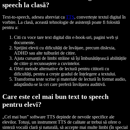
speech la clasă?
Text-to-speech, adesea abreviat ca
TTS
, convertește textul digital în
vorbire. La clasă, această tehnologie de asistență poate fi folosită
pentru a:
Citi cu voce tare text digital din e-book-uri, pagini web și
documente.
Sprijini elevii cu dificultăți de învățare, precum dislexia,
ADHD sau alte tulburări de citire.
Ajuta cursanții de limbi străine să își îmbunătățească abilitățile
de citire și recunoaștere a cuvintelor.
Oferi metode alternative de lectură pentru cititorii cu
dificultăți, pentru a crește gradul de înțelegere a textului.
Transforma teste scrise și materiale de lectură în format audio,
adaptându-se la cei care preferă învățarea auditivă.
Care este cel mai bun text to speech
pentru elevi?
„Cel mai bun” software TTS depinde de nevoile specifice ale
elevilor. Totuși, un instrument TTS de calitate ar trebui să ofere o
sinteză vocală clară și naturală, să accepte mai multe limbi (în special