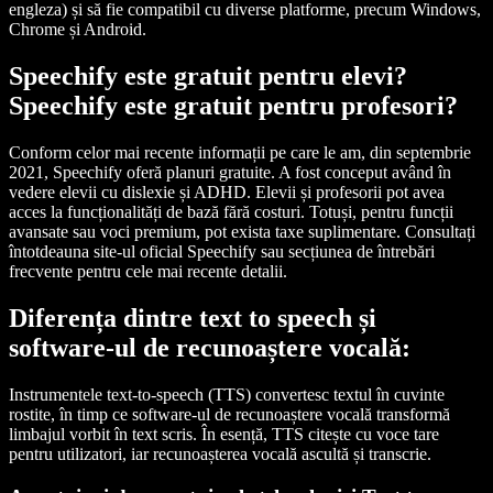
engleza) și să fie compatibil cu diverse platforme, precum Windows,
Chrome și Android.
Speechify este gratuit pentru elevi?
Speechify este gratuit pentru profesori?
Conform celor mai recente informații pe care le am, din septembrie
2021, Speechify oferă planuri gratuite. A fost conceput având în
vedere elevii cu dislexie și ADHD. Elevii și profesorii pot avea
acces la funcționalități de bază fără costuri. Totuși, pentru funcții
avansate sau voci premium, pot exista taxe suplimentare. Consultați
întotdeauna site-ul oficial Speechify sau secțiunea de întrebări
frecvente pentru cele mai recente detalii.
Diferența dintre text to speech și
software-ul de recunoaștere vocală:
Instrumentele text-to-speech (TTS) convertesc textul în cuvinte
rostite, în timp ce software-ul de recunoaștere vocală transformă
limbajul vorbit în text scris. În esență, TTS citește cu voce tare
pentru utilizatori, iar recunoașterea vocală ascultă și transcrie.