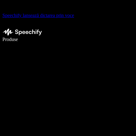
Speechify lansează dictarea prin voce
Scrie de 5× mai repede cu dictarea vocală
Produse
Află mai multe