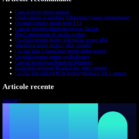
Cum să înveți limba italiană
Ghid complet al tabelului Alfabetului Fonetic Internațional
Un ghid complet despre boții TTS
Cum să folosești filtrele de voce pe TikTok
Top 5 generatoare de accent scoțian
Un ghid complet despre sistemul de scriere IPA
Stăpânirea limbii ebraice: ghid complet
Cei mai buni 5 traducători pentru limba greacă
Un ghid complet pentru vocile Pictory
Cum să dezactivezi Naratorul Windows
Explorând universul ReaderLink: ghid complet
Cel mai bun cititor EPUB pentru Windows: top 5 opțiuni
Articole recente
Vezi tot