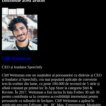
Distribuie acest articol
Cliff Weitzman
CEO și fondator Speechify
Cliff Weitzman este un susținător al persoanelor cu dislexie și CEO
și fondator al Speechify, cea mai populară aplicație de conversie
text-în-vorbire din lume, cu peste 100.000 de recenzii de 5 stele și
aflată constant pe primul loc în App Store la categoria Știri &
Reviste. În 2017, Weitzman a fost inclus în lista Forbes 30 sub 30
pentru contribuția sa la creșterea accesibilității internetului pentru
persoanele cu tulburări de învățare. Cliff Weitzman a apărut în
publicații precum EdSurge, Inc., PC Mag, Entrepreneur, Mashable