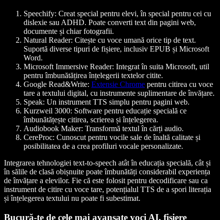
Speechify
: Creat special pentru elevi, în special pentru cei cu
dislexie sau ADHD. Poate converti text din pagini web,
documente și chiar fotografii.
Natural Reader
: Citește cu voce umană orice tip de text.
Suportă diverse tipuri de fișiere, inclusiv EPUB și Microsoft
Word.
Microsoft Immersive Reader
: Integrat în suita Microsoft, util
pentru îmbunătățirea înțelegerii textelor citite.
Google Read&Write
:
Extensie Chrome
pentru citirea cu voce
tare a textului digital, cu instrumente suplimentare de învățare.
Speak
: Un instrument TTS simplu pentru pagini web.
Kurzweil 3000
: Software pentru educație specială ce
îmbunătățește citirea, scrierea și înțelegerea.
Audiobook Maker
: Transformă textul în cărți audio.
CereProc
: Cunoscut pentru vocile sale de înaltă calitate și
posibilitatea de a crea profiluri vocale personalizate.
Integrarea tehnologiei text-to-speech atât în educația specială, cât și
în sălile de clasă obișnuite poate îmbunătăți considerabil experiența
de învățare a elevilor. Fie că este folosit pentru decodificare sau ca
instrument de citire cu voce tare, potențialul TTS de a spori literația
și înțelegerea textului nu poate fi subestimat.
Bucură-te de cele mai avansate voci AI, fișiere