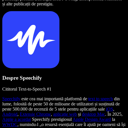
și alte publicații de prestigiu.
Despre Speechify
Cititorul Text-to-Speech #1
Speechify
este cea mai importantă platformă de
text to speech
din
lume, folosită de peste 50 de milioane de utilizatori și susținută de
peste 500.000 de recenzii de 5 stele pentru aplicațiile sale
iOS
,
Android
,
Extensie Chrome
,
aplicație web
și
desktop Mac
. În 2025,
Apple a acordat
Speechify prestigiosul
Apple Design Award
la
WWDC
, numindu-l „o resursă esențială care îi ajută pe oameni să își