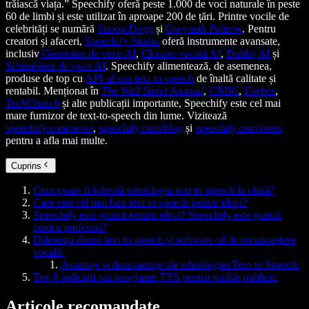
trăiască viața.” Speechify oferă peste 1.000 de voci naturale în peste
60 de limbi și este utilizat în aproape 200 de țări. Printre vocile de
celebrități se numără
Snoop Dogg
și
Gwyneth Paltrow
. Pentru
creatori și afaceri,
Speechify Studio
oferă instrumente avansate,
inclusiv
Generator de voce AI
,
Clonare vocală AI
,
Dublaj AI
și
Schimbător de voce AI
. Speechify alimentează, de asemenea,
produse de top cu
API-ul său text to speech
de înaltă calitate și
rentabil. Menționat în
The Wall Street Journal
,
CNBC
,
Forbes
,
TechCrunch
și alte publicații importante, Speechify este cel mai
mare furnizor de text-to-speech din lume. Vizitează
speechify.com/news
,
speechify.com/blog
și
speechify.com/press
pentru a afla mai multe.
Cuprins
Cum poate fi folosită tehnologia text to speech la clasă?
Care este cel mai bun text to speech pentru elevi?
Speechify este gratuit pentru elevi? Speechify este gratuit
pentru profesori?
Diferența dintre text to speech și software-ul de recunoaștere
vocală:
Avantaje și dezavantaje ale tehnologiei Text to Speech:
Top 8 aplicații sau programe TTS pentru școlile publice:
Articole recomandate