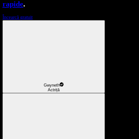
rapide
.
Încearcă gratuit
Gwyneth
Actriță