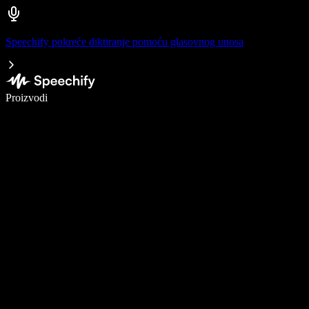
Speechify pokreće diktiranje pomoću glasovnog unosa
Pišite 5× brže uz glasovno diktiranje
Proizvodi
Saznajte više