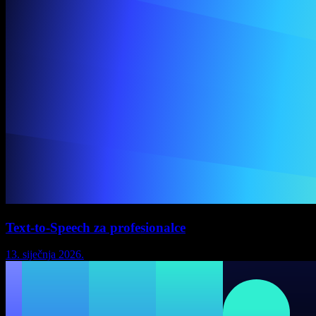
Text-to-Speech za profesionalce
13. siječnja 2026.