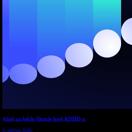
Alati za lakše čitanje kod ADHD-a
9. siječnja 2026.