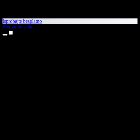
Isprobajte besplatno
Preuzmite sada
Proizvodi
Pretvaranje teksta u govor
Aplikacije za iPhone i iPad
Aplikacija za Android
Proširenje za Chrome
Proširenje za Edge
Web-aplikacija
Aplikacija za Mac
Aplikacija za Windows