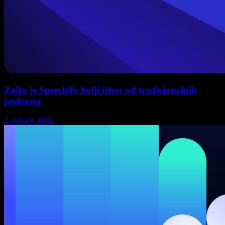
Zašto je Speechify bolji izbor od tradicionalnih
podcasta
2. veljače 2026.