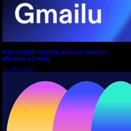
Kako koristiti Speechify glasovno tipkanje i
diktiranje u Gmailu
15. veljače 2026.