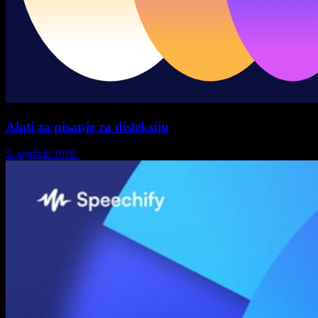
Alati za pisanje za disleksiju
5. siječnja 2026.