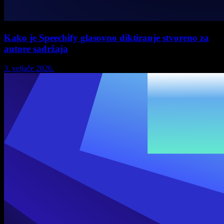
Kako je Speechify glasovno diktiranje stvoreno za
autore sadržaja
3. veljače 2026.