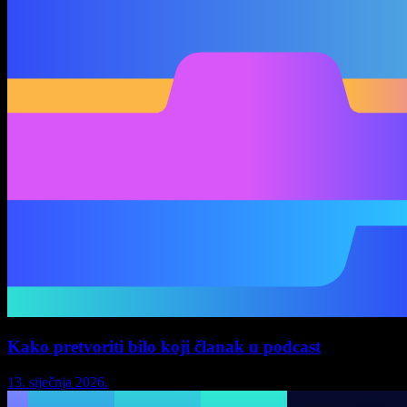
Kako pretvoriti bilo koji članak u podcast
13. siječnja 2026.