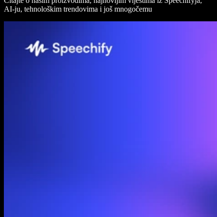
Čitajte o našim proizvodima, najnovijim vijestima iz Speechifyja,
AI-ju, tehnološkim trendovima i još mnogočemu