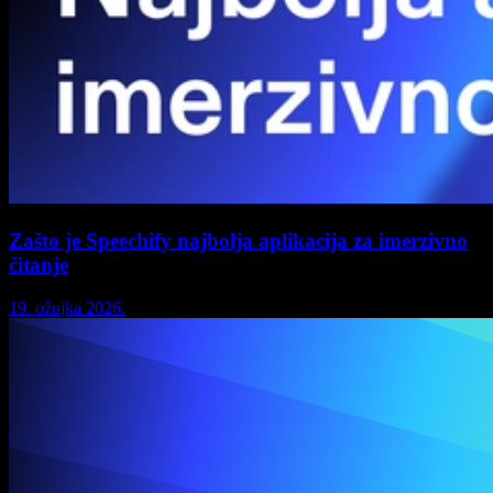
Zašto je Speechify najbolja aplikacija za imerzivno
čitanje
19. ožujka 2026.