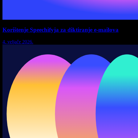
Korištenje Speechifyja za diktiranje e-mailova
4. veljače 2026.