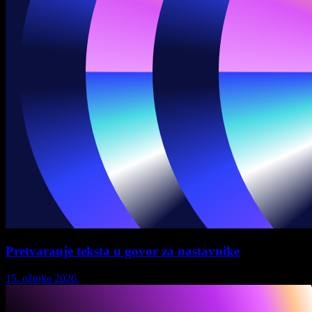
Pretvaranje teksta u govor za nastavnike
15. ožujka 2026.