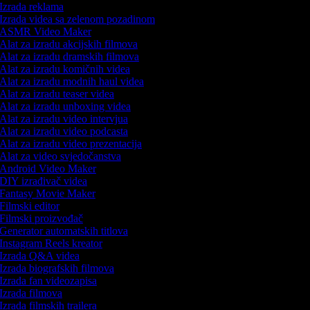
Izrada reklama
Izrada videa sa zelenom pozadinom
ASMR Video Maker
Alat za izradu akcijskih filmova
Alat za izradu dramskih filmova
Alat za izradu komičnih videa
Alat za izradu modnih haul videa
Alat za izradu teaser videa
Alat za izradu unboxing videa
Alat za izradu video intervjua
Alat za izradu video podcasta
Alat za izradu video prezentacija
Alat za video svjedočanstva
Android Video Maker
DIY izrađivač videa
Fantasy Movie Maker
Filmski editor
Filmski proizvođač
Generator automatskih titlova
Instagram Reels kreator
Izrada Q&A videa
Izrada biografskih filmova
Izrada fan videozapisa
Izrada filmova
Izrada filmskih trailera