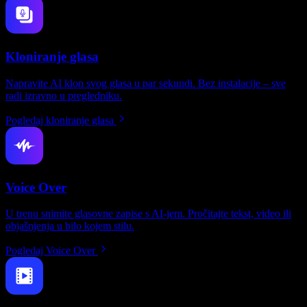
Kloniranje glasa
Napravite AI klon svog glasa u par sekundi. Bez instalacije – sve
radi izravno u pregledniku.
Pogledaj kloniranje glasa
Voice Over
U trenu snimite glasovne zapise s AI-jem. Pročitajte tekst, video ili
objašnjenja u bilo kojem stilu.
Pogledaj Voice Over