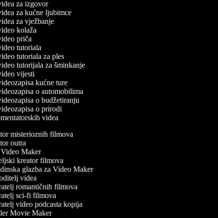
 videa za izgovor
 videa za kućne ljubimce
 videa za vježbanje
 video kolaža
 video priča
 video tutoriala
 video tutoriala za ples
 video tutorijala za šminkanje
 video vijesti
 videozapisa kućne ture
 videozapisa o automobilima
 videozapisa o budžetiranju
 videozapisa o prirodi
komentatorskih videa
or misterioznih filmova
or outra
Video Maker
ljski kreator filmova
inska glazba za Video Maker
ditelj videa
atelj romantičnih filmova
telj sci-fi filmova
atelj video podcasta kopija
ler Movie Maker