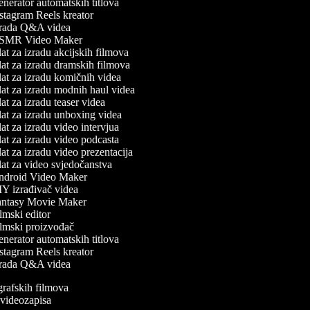
nerator automatskih titlova
stagram Reels kreator
rada Q&A videa
MR Video Maker
at za izradu akcijskih filmova
at za izradu dramskih filmova
at za izradu komičnih videa
at za izradu modnih haul videa
t za izradu teaser videa
at za izradu unboxing videa
at za izradu video intervjua
at za izradu video podcasta
at za izradu video prezentacija
at za video svjedočanstva
droid Video Maker
Y izrađivač videa
ntasy Movie Maker
lmski editor
lmski proizvođač
nerator automatskih titlova
stagram Reels kreator
rada Q&A videa
ografskih filmova
n videozapisa