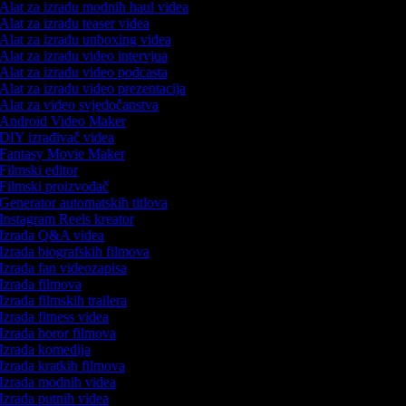
Alat za izradu modnih haul videa
Alat za izradu teaser videa
Alat za izradu unboxing videa
Alat za izradu video intervjua
Alat za izradu video podcasta
Alat za izradu video prezentacija
Alat za video svjedočanstva
Android Video Maker
DIY izrađivač videa
Fantasy Movie Maker
Filmski editor
Filmski proizvođač
Generator automatskih titlova
Instagram Reels kreator
Izrada Q&A videa
Izrada biografskih filmova
Izrada fan videozapisa
Izrada filmova
Izrada filmskih trailera
Izrada fitness videa
Izrada horor filmova
Izrada komedija
Izrada kratkih filmova
Izrada modnih videa
Izrada putnih videa