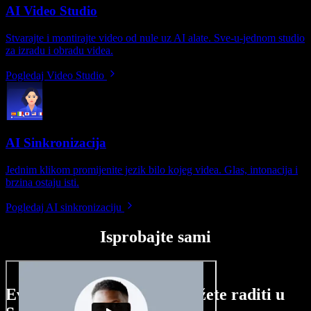
AI Video Studio
Stvarajte i montirajte video od nule uz AI alate. Sve-u-jednom studio
za izradu i obradu videa.
Pogledaj Video Studio
AI Sinkronizacija
Jednim klikom promijenite jezik bilo kojeg videa. Glas, intonacija i
brzina ostaju isti.
Pogledaj AI sinkronizaciju
Isprobajte sami
Evo malog pregleda što možete raditi u