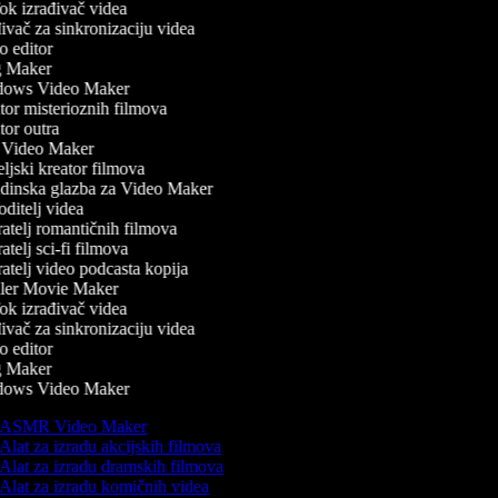
k izrađivač videa
vač za sinkronizaciju videa
 editor
 Maker
ows Video Maker
or misterioznih filmova
or outra
Video Maker
ljski kreator filmova
inska glazba za Video Maker
ditelj videa
atelj romantičnih filmova
telj sci-fi filmova
atelj video podcasta kopija
ler Movie Maker
k izrađivač videa
vač za sinkronizaciju videa
 editor
 Maker
ows Video Maker
ASMR Video Maker
Alat za izradu akcijskih filmova
Alat za izradu dramskih filmova
Alat za izradu komičnih videa