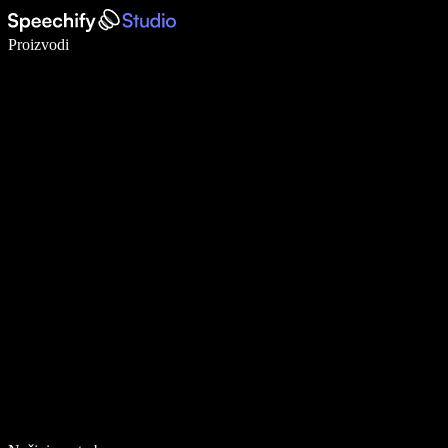
Pišite 5× brže uz glasovno diktiranje
Proizvodi
Saznajte više