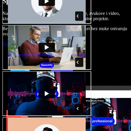
Speechify Studiju.
Napravite voice overe, dodajte besplatne slike, zvukove i video,
klonirajte svoj glas i složite sjajne audio-vizualne projekte.
Bez učenja i sve dostupno u pregledniku, autori bez muke ostvaruju
svaku kreativnu ideju.
Pokreni Studio