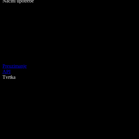
Načini upotrebe
Preuzimanje
API
Tvrtka