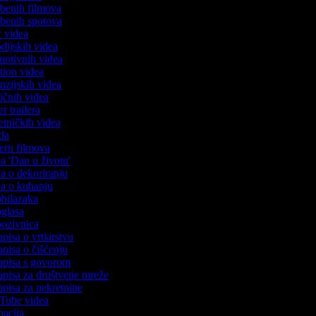
azbenih filmova
azbenih spotova
ic videa
odijskih videa
omotivnih videa
ction videa
enzijskih videa
iričnih videa
er trailera
jetničkih videa
oda
stern filmova
ea 'Dan u životu'
dea o dekoriranju
dea o kuhanju
 obilazaka
 oglasa
 pozivnica
apisa o vrtlarstvu
zapisa o čišćenju
zapisa s govorom
zapisa za društvene mreže
zapisa za nekretnine
uTube videa
imacija