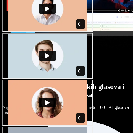
Veliki izbor muških i ženskih glasova i
raznih naglasaka
Nijedan projekt ne mora zvučati isto. Birajte među 100+ AI glasova
i naglasaka i prilagodite ih sebi.