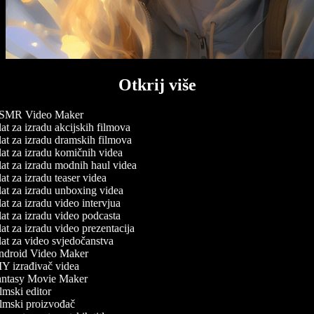
Otkrij više
MR Video Maker
at za izradu akcijskih filmova
at za izradu dramskih filmova
at za izradu komičnih videa
at za izradu modnih haul videa
t za izradu teaser videa
at za izradu unboxing videa
at za izradu video intervjua
at za izradu video podcasta
at za izradu video prezentacija
at za video svjedočanstva
droid Video Maker
Y izrađivač videa
ntasy Movie Maker
lmski editor
lmski proizvođač