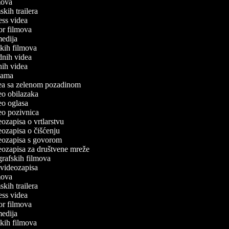
lmova
mskih trailera
tness videa
ror filmova
omedija
atkih filmova
odnih videa
tnih videa
eklama
idea sa zelenom pozadinom
deo obilazaka
deo oglasa
deo pozivnica
deozapisa o vrtlarstvu
deozapisa o čišćenju
ideozapisa s govorom
deozapisa za društvene mreže
ografskih filmova
n videozapisa
lmova
mskih trailera
tness videa
ror filmova
omedija
atkih filmova