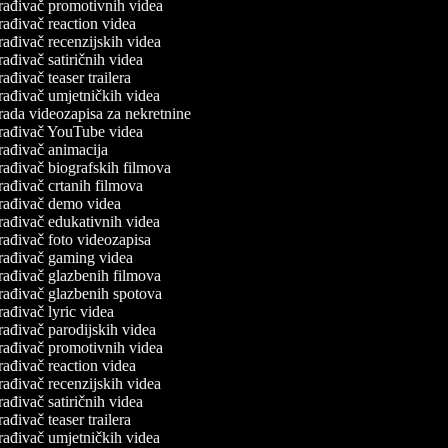
rađivač promotivnih videa
rađivač reaction videa
rađivač recenzijskih videa
ađivač satiričnih videa
ađivač teaser trailera
rađivač umjetničkih videa
rada videozapisa za nekretnine
rađivač YouTube videa
rađivač animacija
rađivač biografskih filmova
rađivač crtanih filmova
rađivač demo videa
rađivač edukativnih videa
rađivač foto videozapisa
rađivač gaming videa
rađivač glazbenih filmova
rađivač glazbenih spotova
ađivač lyric videa
rađivač parodijskih videa
rađivač promotivnih videa
rađivač reaction videa
rađivač recenzijskih videa
ađivač satiričnih videa
ađivač teaser trailera
rađivač umjetničkih videa