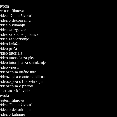
č uvoda
 vestern filmova
 videa 'Dan u životu'
 videa o dekoriranju
 videa o kuhanju
 videa za izgovor
 videa za kućne ljubimce
 videa za vježbanje
 video kolaža
 video priča
 video tutoriala
 video tutoriala za ples
 video tutorijala za šminkanje
 video vijesti
 videozapisa kućne ture
 videozapisa o automobilima
 videozapisa o budžetiranju
 videozapisa o prirodi
komentatorskih videa
č uvoda
 vestern filmova
 videa 'Dan u životu'
 videa o dekoriranju
 videa o kuhanju