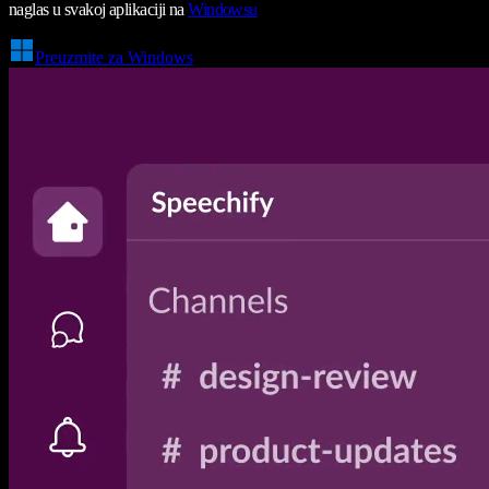
naglas u svakoj aplikaciji na
Windowsu
Preuzmite za Windows