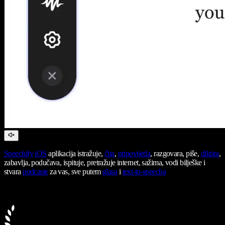
Speechify
iOS
aplikacija istražuje,
čita
,
pripovijeda
, razgovara, piše,
diktira
,
zabavlja, podučava, ispituje, pretražuje internet, sažima, vodi bilješke i
stvara
podcaste
za vas, sve putem
glasa
i
text-to-speecha