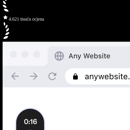
4.6
21 tisuću ocjena