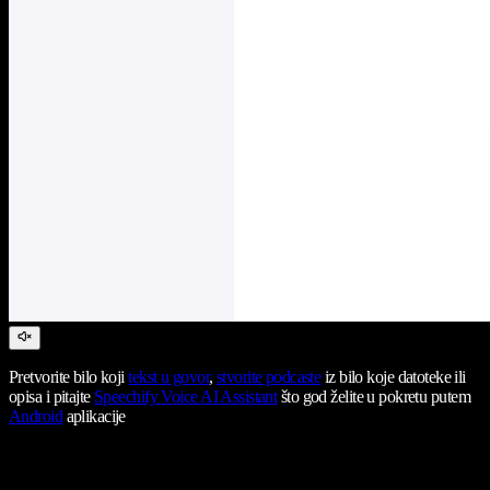
Pretvorite bilo koji
tekst u govor
,
stvorite podcaste
iz bilo koje datoteke ili
opisa i pitajte
Speechify Voice AI Assistant
što god želite u pokretu putem
Android
aplikacije