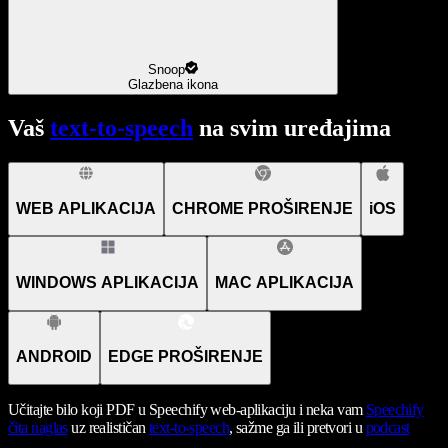
Snoop
Glazbena ikona
Vaš
text-to-speech
na svim uređajima
WEB APLIKACIJA
CHROME PROŠIRENJE
iOS
WINDOWS APLIKACIJA
MAC APLIKACIJA
ANDROID
EDGE PROŠIRENJE
Učitajte bilo koji PDF u Speechify web-aplikaciju i neka vam
Speechify
čita naglas
uz realističan
text-to-speech
, sažme ga ili pretvori u
podcast