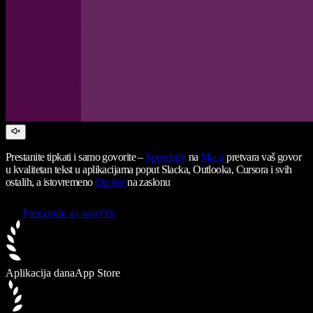
Prestanite tipkati i samo govorite –
Speechify
na
Macu
pretvara vaš govor
u kvalitetan tekst u aplikacijama poput Slacka, Outlooka, Cursora i svih
ostalih, a istovremeno
čita sve
na zaslonu
Preuzmite za macOS
Aplikacija dana
App Store