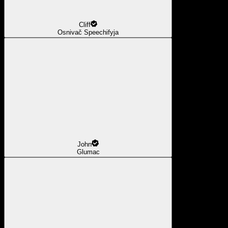
Cliff
Osnivač Speechifyja
John
Glumac