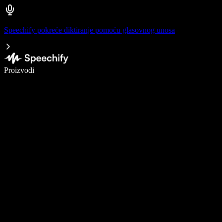
Speechify pokreće diktiranje pomoću glasovnog unosa
Pišite 5× brže uz glasovno diktiranje
Proizvodi
Saznajte više