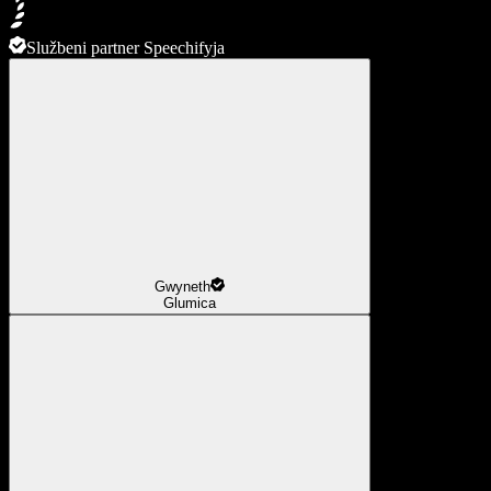
Službeni partner Speechifyja
Gwyneth
Glumica