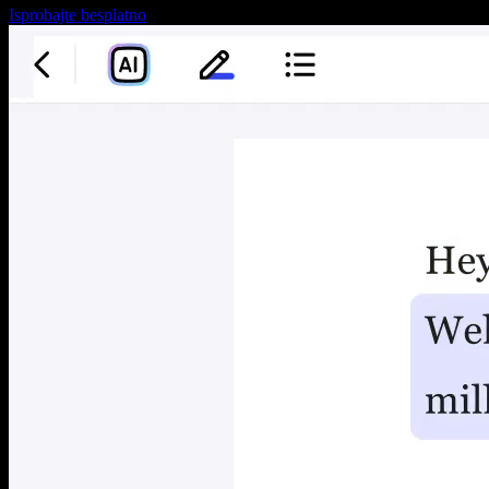
Isprobajte besplatno