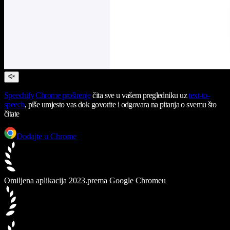
Speechify
Chrome proširenje
čita sve u vašem pregledniku uz
text-to-
speech
, piše umjesto vas dok govorite i odgovara na pitanja o svemu što
čitate
Dodajte u Chrome
Omiljena aplikacija 2023.
prema Google Chromeu