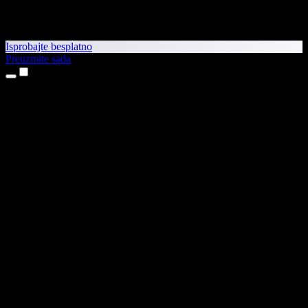
Isprobajte besplatno
Preuzmite sada
Proizvodi
Pretvaranje teksta u govor
Aplikacije za iPhone i iPad
Aplikacija za Android
Proširenje za Chrome
Proširenje za Edge
Web-aplikacija
Aplikacija za Mac
Aplikacija za Windows