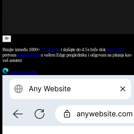
Birajte između 1000+
AI glasova
i slušajte do 4.5x brže dok
Speechify
pretvara
tekst u govor
u vašem Edge pregledniku i odgovara na pitanja kao
vaš asistent
Dodajte u Edge