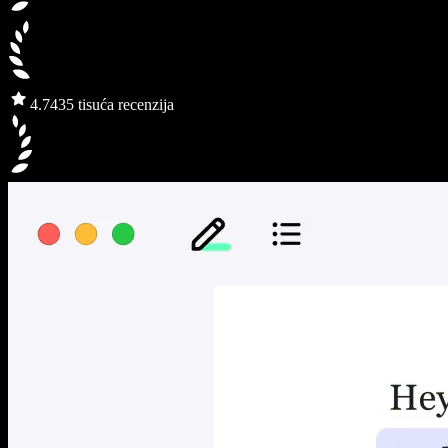
4.7
435 tisuća recenzija