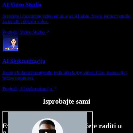
AI Video Studio
Stvarajte i montirajte video od nule uz AI alate. Sve-u-jednom studio
za izradu i obradu videa.
Pogledaj Video Studio
AI Sinkronizacija
Jednim klikom promijenite jezik bilo kojeg videa. Glas, intonacija i
brzina ostaju isti.
Pogledaj AI sinkronizaciju
Isprobajte sami
Evo malog pregleda što možete raditi u