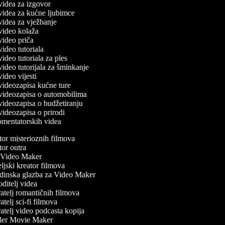
 videa za izgovor
č videa za kućne ljubimce
 videa za vježbanje
č video kolaža
 video priča
 video tutoriala
 video tutoriala za ples
 video tutorijala za šminkanje
 video vijesti
 videozapisa kućne ture
č videozapisa o automobilima
 videozapisa o budžetiranju
 videozapisa o prirodi
komentatorskih videa
or misterioznih filmova
or outra
Video Maker
jski kreator filmova
inska glazba za Video Maker
itelj videa
atelj romantičnih filmova
telj sci-fi filmova
telj video podcasta kopija
ler Movie Maker