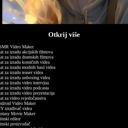
Otkrij više
MR Video Maker
t za izradu akcijskih filmova
t za izradu dramskih filmova
t za izradu komičnih videa
at za izradu modnih haul videa
t za izradu teaser videa
at za izradu unboxing videa
t za izradu video intervjua
t za izradu video podcasta
t za izradu video prezentacija
t za video svjedočanstva
droid Video Maker
Y izrađivač videa
ntasy Movie Maker
mski editor
lmski proizvođač