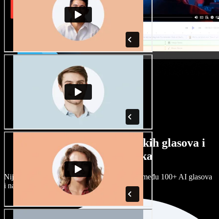
Veliki izbor muških i ženskih glasova i
raznih naglasaka
Nijedan projekt ne mora zvučati isto. Birajte među 100+ AI glasova
i naglasaka i prilagodite ih sebi.