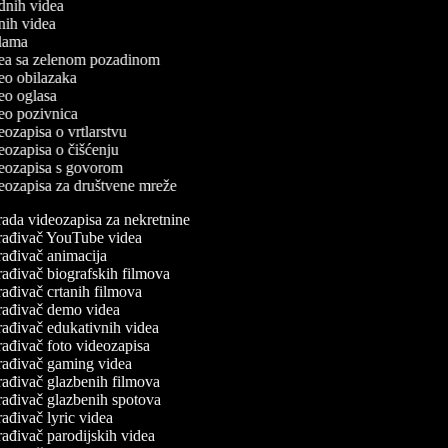
odnih videa
tnih videa
eklama
idea sa zelenom pozadinom
ideo obilazaka
deo oglasa
ideo pozivnica
deozapisa o vrtlarstvu
deozapisa o čišćenju
ideozapisa s govorom
ideozapisa za društvene mreže
ada videozapisa za nekretnine
rađivač YouTube videa
ađivač animacija
ađivač biografskih filmova
ađivač crtanih filmova
rađivač demo videa
ađivač edukativnih videa
ađivač foto videozapisa
rađivač gaming videa
ađivač glazbenih filmova
ađivač glazbenih spotova
ađivač lyric videa
ađivač parodijskih videa