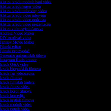
Alat za izradu modnih haul videa
Alat za izradu teaser videa
Alat za izradu unboxing videa
Alat za izradu video intervjua
Alat za izradu video podcasta
Alat za izradu video prezentacija
Alat za video svjedočanstva
Android Video Maker
DIY izrađivač videa
Fantasy Movie Maker
Filmski editor
Filmski proizvođač
Generator automatskih titlova
Instagram Reels kreator
Izrada Q&A videa
Izrada biografskih filmova
Izrada fan videozapisa
Izrada filmova
Izrada filmskih trailera
Izrada fitness videa
Izrada horor filmova
Izrada komedija
Izrada kratkih filmova
Izrada modnih videa
Izrada putnih videa