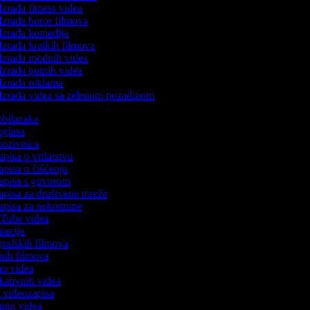
Izrada fitness videa
Izrada horor filmova
Izrada komedija
Izrada kratkih filmova
Izrada modnih videa
Izrada putnih videa
Izrada reklama
Izrada videa sa zelenom pozadinom
 obilazaka
 oglasa
 pozivnica
apisa o vrtlarstvu
zapisa o čišćenju
zapisa s govorom
zapisa za društvene mreže
zapisa za nekretnine
ouTube videa
imacija
ografskih filmova
tanih filmova
emo videa
ukativnih videa
to videozapisa
ming videa