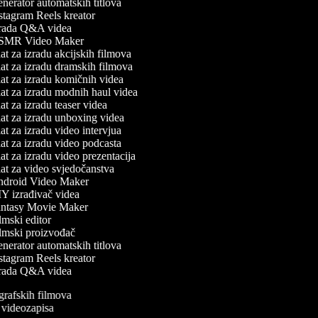
erator automatskih titlova
tagram Reels kreator
rada Q&A videa
MR Video Maker
t za izradu akcijskih filmova
t za izradu dramskih filmova
t za izradu komičnih videa
at za izradu modnih haul videa
t za izradu teaser videa
at za izradu unboxing videa
t za izradu video intervjua
t za izradu video podcasta
t za izradu video prezentacija
t za video svjedočanstva
droid Video Maker
Y izrađivač videa
ntasy Movie Maker
mski editor
lmski proizvođač
erator automatskih titlova
tagram Reels kreator
rada Q&A videa
ografskih filmova
n videozapisa