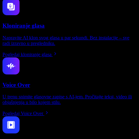
Kloniranje glasa
Napravite AI klon svog glasa u par sekundi. Bez instalacije – sve
radi izravno u pregledniku.
Pogledaj kloniranje glasa
Voice Over
U trenu snimite glasovne zapise s AI-jem. Pročitajte tekst, video ili
objašnjenja u bilo kojem stilu.
Pogledaj Voice Over