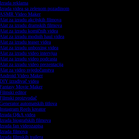
Izrada reklama
Izrada videa sa zelenom pozadinom
ASMR Video Maker
Alat za izradu akcijskih filmova
Alat za izradu dramskih filmova
Alat za izradu komičnih videa
Alat za izradu modnih haul videa
Alat za izradu teaser videa
Alat za izradu unboxing videa
Alat za izradu video intervjua
Alat za izradu video podcasta
Alat za izradu video prezentacija
Alat za video svjedočanstva
Android Video Maker
DIY izrađivač videa
Fantasy Movie Maker
Filmski editor
Filmski proizvođač
Generator automatskih titlova
Instagram Reels kreator
Izrada Q&A videa
Izrada biografskih filmova
Izrada fan videozapisa
Izrada filmova
Izrada filmskih trailera