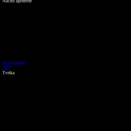
Načini upotrebe
Preuzimanje
API
Tvrtka