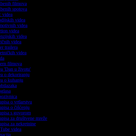
azbenih filmova
azbenih spotova
ic videa
rodijskih videa
omotivnih videa
action videa
cenzijskih videa
iričnih videa
ser trailera
jetničkih videa
oda
stern filmova
dea 'Dan u životu'
dea o dekoriranju
dea o kuhanju
 obilazaka
 oglasa
 pozivnica
apisa o vrtlarstvu
zapisa o čišćenju
zapisa s govorom
zapisa za društvene mreže
zapisa za nekretnine
ouTube videa
imacija