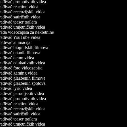
rađivač promotivnih videa
ađivač reaction videa
ađivač recenzijskih videa
ađivač satiričnih videa
ađivač teaser trailera
ađivač umjetničkih videa
ada videozapisa za nekretnine
rađivač YouTube videa
ađivač animacija
ađivač biografskih filmova
ađivač crtanih filmova
rađivač demo videa
ađivač edukativnih videa
ađivač foto videozapisa
rađivač gaming videa
ađivač glazbenih filmova
ađivač glazbenih spotova
ađivač lyric videa
ađivač parodijskih videa
rađivač promotivnih videa
ađivač reaction videa
ađivač recenzijskih videa
ađivač satiričnih videa
ađivač teaser trailera
ađivač umjetničkih videa