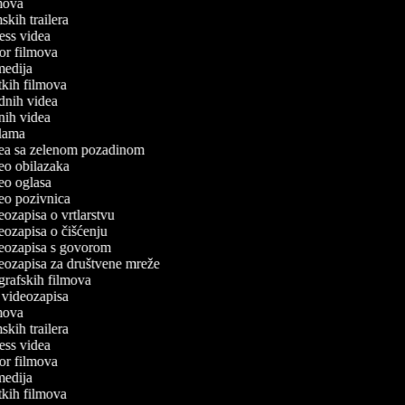
ilmova
lmskih trailera
tness videa
oror filmova
omedija
atkih filmova
odnih videa
tnih videa
eklama
idea sa zelenom pozadinom
ideo obilazaka
deo oglasa
ideo pozivnica
deozapisa o vrtlarstvu
deozapisa o čišćenju
ideozapisa s govorom
ideozapisa za društvene mreže
ografskih filmova
n videozapisa
ilmova
lmskih trailera
tness videa
oror filmova
omedija
atkih filmova