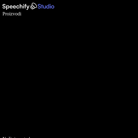
Pišite 5× brže uz glasovno diktiranje
Proizvodi
Saznajte više