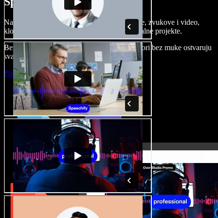
Speechify Studiju.
Napravite voice overe, dodajte besplatne slike, zvukove i video,
klonirajte svoj glas i složite sjajne audio-vizualne projekte.
Bez učenja i sve dostupno u pregledniku, autori bez muke ostvaruju
svaku kreativnu ideju.
Pokreni Studio