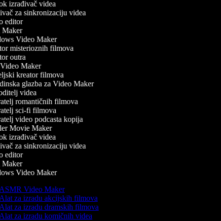
k izrađivač videa
vač za sinkronizaciju videa
 editor
 Maker
ows Video Maker
or misterioznih filmova
or outra
Video Maker
jski kreator filmova
inska glazba za Video Maker
itelj videa
atelj romantičnih filmova
telj sci-fi filmova
telj video podcasta kopija
ler Movie Maker
k izrađivač videa
vač za sinkronizaciju videa
 editor
 Maker
ows Video Maker
ASMR Video Maker
Alat za izradu akcijskih filmova
Alat za izradu dramskih filmova
Alat za izradu komičnih videa