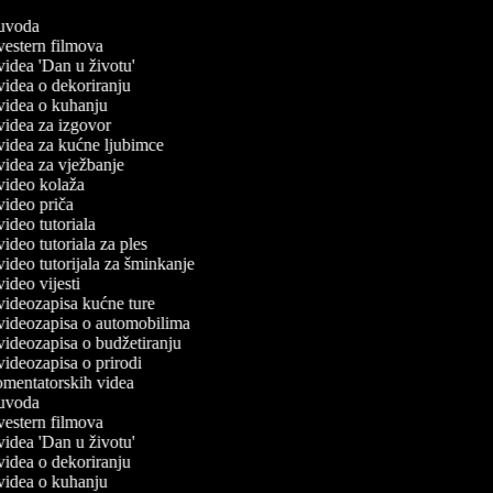
č uvoda
 vestern filmova
 videa 'Dan u životu'
 videa o dekoriranju
č videa o kuhanju
 videa za izgovor
č videa za kućne ljubimce
 videa za vježbanje
č video kolaža
 video priča
 video tutoriala
 video tutoriala za ples
 video tutorijala za šminkanje
 video vijesti
 videozapisa kućne ture
č videozapisa o automobilima
 videozapisa o budžetiranju
 videozapisa o prirodi
komentatorskih videa
č uvoda
 vestern filmova
 videa 'Dan u životu'
 videa o dekoriranju
č videa o kuhanju